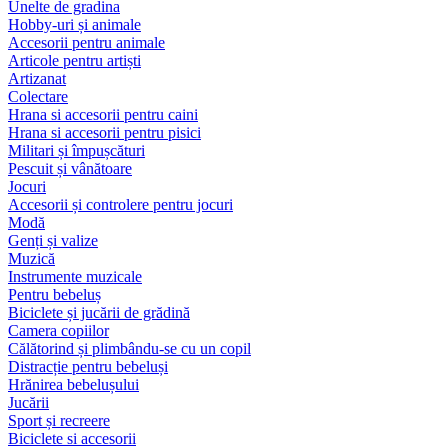
Unelte de gradina
Hobby-uri și animale
Accesorii pentru animale
Articole pentru artiști
Artizanat
Colectare
Hrana si accesorii pentru caini
Hrana si accesorii pentru pisici
Militari și împușcături
Pescuit și vânătoare
Jocuri
Accesorii și controlere pentru jocuri
Modă
Genți și valize
Muzică
Instrumente muzicale
Pentru bebeluș
Biciclete și jucării de grădină
Camera copiilor
Călătorind și plimbându-se cu un copil
Distracție pentru bebeluși
Hrănirea bebelușului
Jucării
Sport și recreere
Biciclete si accesorii