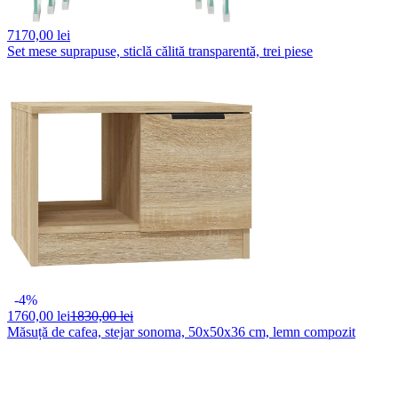
7170,
00 lei
Set mese suprapuse, sticlă călită transparentă, trei piese
-4%
1760,
00 lei
1830,00 lei
Măsuță de cafea, stejar sonoma, 50x50x36 cm, lemn compozit