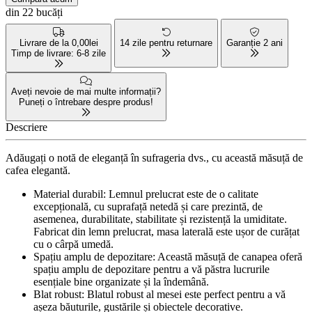
din 22 bucăți
Livrare de la 0,00lei
14 zile pentru returnare
Garanție 2 ani
Timp de livrare: 6-8 zile
Aveți nevoie de mai multe informații?
Puneți o întrebare despre produs!
Descriere
Adăugați o notă de eleganță în sufrageria dvs., cu această măsuță de
cafea elegantă.
Material durabil: Lemnul prelucrat este de o calitate
excepțională, cu suprafață netedă și care prezintă, de
asemenea, durabilitate, stabilitate și rezistență la umiditate.
Fabricat din lemn prelucrat, masa laterală este ușor de curățat
cu o cârpă umedă.
Spațiu amplu de depozitare: Această măsuță de canapea oferă
spațiu amplu de depozitare pentru a vă păstra lucrurile
esențiale bine organizate și la îndemână.
Blat robust: Blatul robust al mesei este perfect pentru a vă
așeza băuturile, gustările și obiectele decorative.