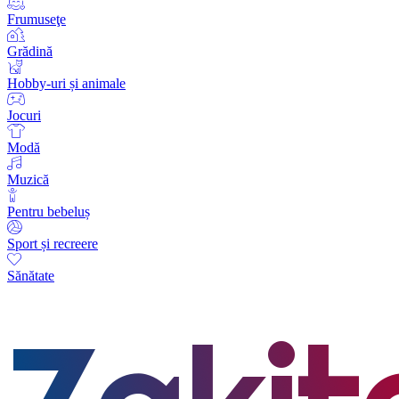
Frumuseţe
Grădină
Hobby-uri și animale
Jocuri
Modă
Muzică
Pentru bebeluș
Sport și recreere
Sănătate