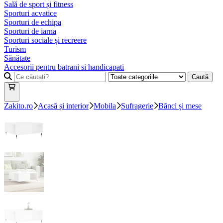
Sală de sport și fitness
Sporturi acvatice
Sporturi de echipa
Sporturi de iarna
Sporturi sociale și recreere
Turism
Sănătate
Accesorii pentru batrani si handicapati
Caută
Zakito.ro
Acasă și interior
Mobila
Sufragerie
Bănci și mese