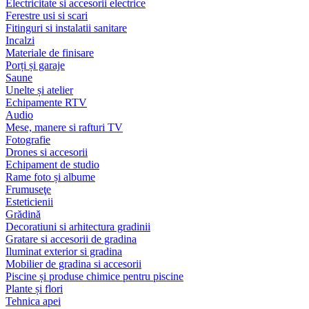
Electricitate si accesorii electrice
Ferestre usi si scari
Fitinguri si instalatii sanitare
Incalzi
Materiale de finisare
Porți și garaje
Saune
Unelte și atelier
Echipamente RTV
Audio
Mese, manere si rafturi TV
Fotografie
Drones si accesorii
Echipament de studio
Rame foto și albume
Frumuseţe
Esteticienii
Grădină
Decoratiuni si arhitectura gradinii
Gratare si accesorii de gradina
Iluminat exterior si gradina
Mobilier de gradina si accesorii
Piscine și produse chimice pentru piscine
Plante și flori
Tehnica apei