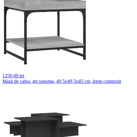
1250,
00 lei
Masă de cafea, gri sonoma, 49,5x49,5x45 cm, lemn compozit