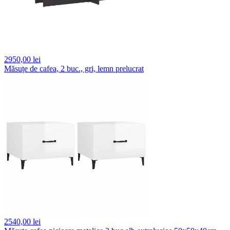
2950,
00 lei
Măsuțe de cafea, 2 buc., gri, lemn prelucrat
2540,
00 lei