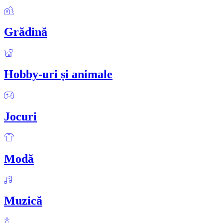
Grădină
Hobby-uri și animale
Jocuri
Modă
Muzică