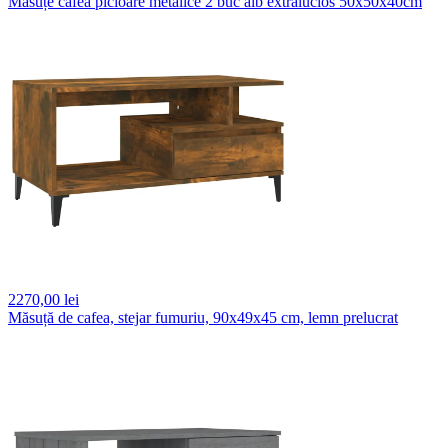
Măsuțe cafea picioare metalice 2 buc alb extralucios 50x50x40cm
2270,
00 lei
Măsuță de cafea, stejar fumuriu, 90x49x45 cm, lemn prelucrat