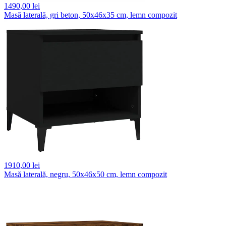
1490,
00 lei
Masă laterală, gri beton, 50x46x35 cm, lemn compozit
1910,
00 lei
Masă laterală, negru, 50x46x50 cm, lemn compozit