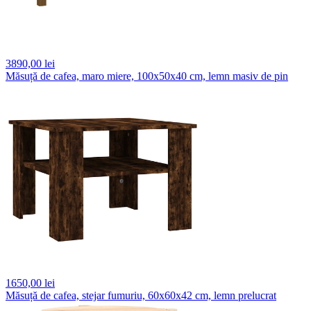
3890,
00 lei
Măsuță de cafea, maro miere, 100x50x40 cm, lemn masiv de pin
1650,
00 lei
Măsuță de cafea, stejar fumuriu, 60x60x42 cm, lemn prelucrat