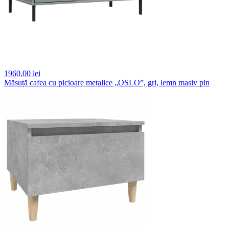
1960,
00 lei
Măsuță cafea cu picioare metalice „OSLO”, gri, lemn masiv pin