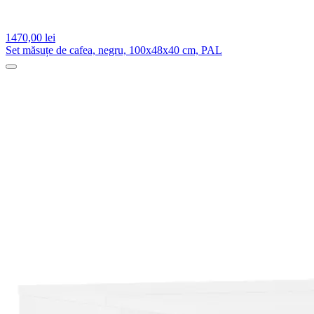
1470,
00 lei
Set măsuțe de cafea, negru, 100x48x40 cm, PAL