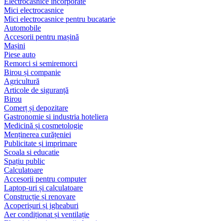
Electrocasnice încorporate
Mici electrocasnice
Mici electrocasnice pentru bucatarie
Automobile
Accesorii pentru mașină
Mașini
Piese auto
Remorci si semiremorci
Birou și companie
Agricultură
Articole de siguranță
Birou
Comerț și depozitare
Gastronomie si industria hoteliera
Medicină și cosmetologie
Menținerea curățeniei
Publicitate și imprimare
Scoala si educatie
Spațiu public
Calculatoare
Accesorii pentru computer
Laptop-uri și calculatoare
Construcție și renovare
Acoperișuri și jgheaburi
Aer condiționat și ventilație