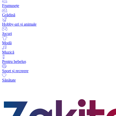
Frumuseţe
Grădină
Hobby-uri și animale
Jocuri
Modă
Muzică
Pentru bebeluș
Sport și recreere
Sănătate