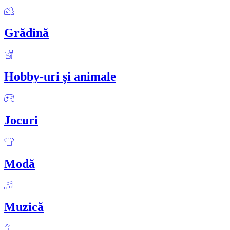
Grădină
Hobby-uri și animale
Jocuri
Modă
Muzică