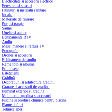
Electricitate si accesorii electrice
Ferestre usi si scari
Fitinguri si instalatii sanitare
Incalzi
Materiale de finisare
Porți și garaje
Saune
Unelte și atelier
Echipamente RTV
Audio
Mese, manere si rafturi TV
Fotografie
Drones si accesorii
Echipament de studio
Rame foto și albume
Frumuseţe
Esteticienii
Grădină
Decoratiuni si arhitectura gradinii
Gratare si accesorii de gradina
Iluminat exterior si gradina
Mobilier de gradina si accesorii
Piscine și produse chimice pentru piscine
Plante și flori
Tehnica apei