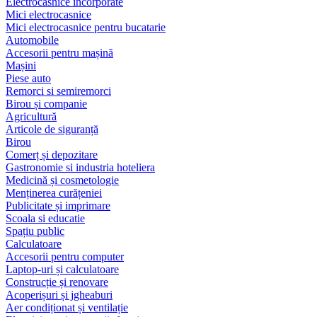
Electrocasnice încorporate
Mici electrocasnice
Mici electrocasnice pentru bucatarie
Automobile
Accesorii pentru mașină
Mașini
Piese auto
Remorci si semiremorci
Birou și companie
Agricultură
Articole de siguranță
Birou
Comerț și depozitare
Gastronomie si industria hoteliera
Medicină și cosmetologie
Menținerea curățeniei
Publicitate și imprimare
Scoala si educatie
Spațiu public
Calculatoare
Accesorii pentru computer
Laptop-uri și calculatoare
Construcție și renovare
Acoperișuri și jgheaburi
Aer condiționat și ventilație