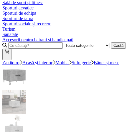
Sală de sport și fitness
Sporturi acvatice
Sporturi de echipa
Sporturi de iarna
Sporturi sociale și recreere
Turism
Sănătate
Accesorii pentru batrani si handicapati
Caută
Zakito.ro
Acasă și interior
Mobila
Sufragerie
Bănci și mese