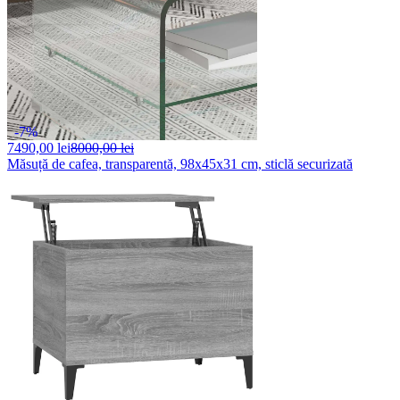
-7%
7490,
00 lei
8000,00 lei
Măsuță de cafea, transparentă, 98x45x31 cm, sticlă securizată