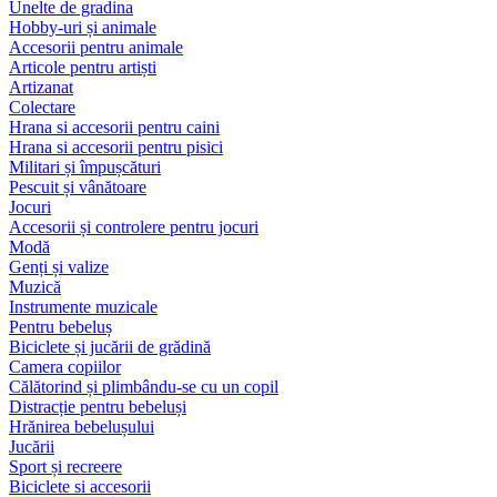
Unelte de gradina
Hobby-uri și animale
Accesorii pentru animale
Articole pentru artiști
Artizanat
Colectare
Hrana si accesorii pentru caini
Hrana si accesorii pentru pisici
Militari și împușcături
Pescuit și vânătoare
Jocuri
Accesorii și controlere pentru jocuri
Modă
Genți și valize
Muzică
Instrumente muzicale
Pentru bebeluș
Biciclete și jucării de grădină
Camera copiilor
Călătorind și plimbându-se cu un copil
Distracție pentru bebeluși
Hrănirea bebelușului
Jucării
Sport și recreere
Biciclete si accesorii