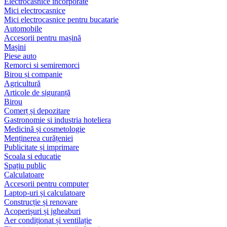
Electrocasnice încorporate
Mici electrocasnice
Mici electrocasnice pentru bucatarie
Automobile
Accesorii pentru mașină
Mașini
Piese auto
Remorci si semiremorci
Birou și companie
Agricultură
Articole de siguranță
Birou
Comerț și depozitare
Gastronomie si industria hoteliera
Medicină și cosmetologie
Menținerea curățeniei
Publicitate și imprimare
Scoala si educatie
Spațiu public
Calculatoare
Accesorii pentru computer
Laptop-uri și calculatoare
Construcție și renovare
Acoperișuri și jgheaburi
Aer condiționat și ventilație