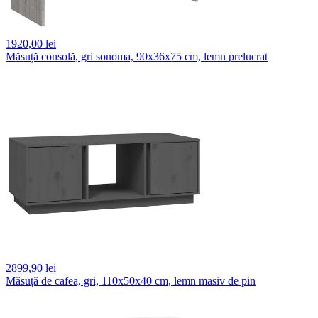
1920,
00 lei
Măsuță consolă, gri sonoma, 90x36x75 cm, lemn prelucrat
2899,
90 lei
Măsuță de cafea, gri, 110x50x40 cm, lemn masiv de pin