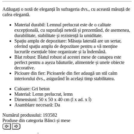
Adăugați o notă de eleganță în sufrageria dvs., cu această măsuță de
cafea elegantă.
Material durabil: Lemnul prelucrat este de o calitate
excepțională, cu suprafață netedă și prezentând, de asemenea,
durabilitate, stabilitate și rezistență la umiditate.
Spațiu amplu de depozitare: Măsuța laterală are un sertar,
oferind spațiu amplu de depozitare pentru a vă menține
lucrurile esențiale bine organizate și la îndemână.
Blat robust: Blatul robust al acestei mese de canapea este
perfect pentru a așeza băuturile, alimentele și unele obiecte
decorative.
Picioare din fier: Picioarele din fier adaugă un stil calm
interiorului dvs., asigurând în același timp stabilitatea.
Culoare: Gri beton
Material: Lemn prelucrat, lemn
Dimensiuni: 50 x 50 x 40 cm (l x ad. x î)
Asamblare necesară: Da
Numărul produsului: 193582
Produse din categoria Bănci și mese