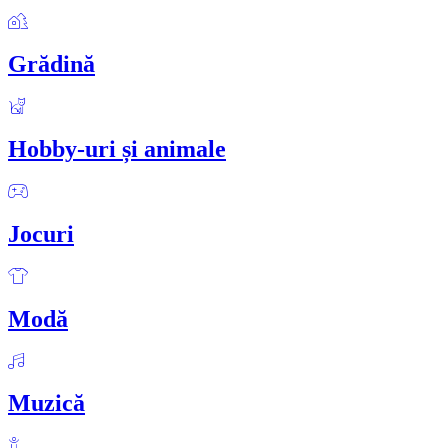
Grădină
Hobby-uri și animale
Jocuri
Modă
Muzică