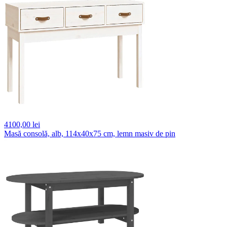
4100,
00 lei
Masă consolă, alb, 114x40x75 cm, lemn masiv de pin