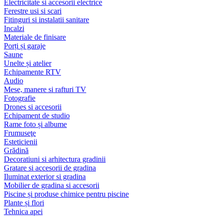
Electricitate si accesorii electrice
Ferestre usi si scari
Fitinguri si instalatii sanitare
Incalzi
Materiale de finisare
Porți și garaje
Saune
Unelte și atelier
Echipamente RTV
Audio
Mese, manere si rafturi TV
Fotografie
Drones si accesorii
Echipament de studio
Rame foto și albume
Frumuseţe
Esteticienii
Grădină
Decoratiuni si arhitectura gradinii
Gratare si accesorii de gradina
Iluminat exterior si gradina
Mobilier de gradina si accesorii
Piscine și produse chimice pentru piscine
Plante și flori
Tehnica apei