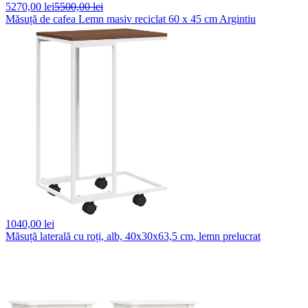
5270,
00 lei
5500,00 lei
Măsuță de cafea Lemn masiv reciclat 60 x 45 cm Argintiu
1040,
00 lei
Măsuță laterală cu roți, alb, 40x30x63,5 cm, lemn prelucrat