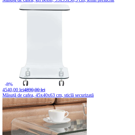
-8%
4540,
00 lei
4890,00 lei
Măsuță de cafea, 45x40x63 cm, sticlă securizată