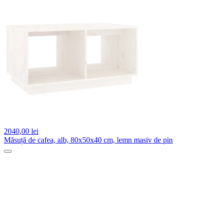
2040,
00 lei
Măsuță de cafea, alb, 80x50x40 cm, lemn masiv de pin