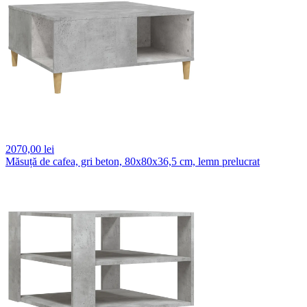
2070,
00 lei
Măsuță de cafea, gri beton, 80x80x36,5 cm, lemn prelucrat