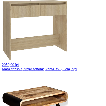
2050,
00 lei
Masă consolă, stejar sonoma, 89x41x76,5 cm, oțel