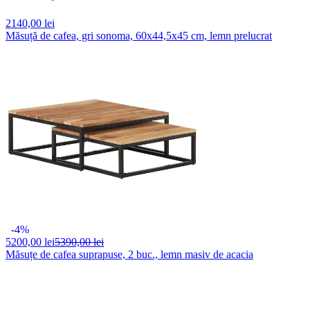
2140,
00 lei
Măsuță de cafea, gri sonoma, 60x44,5x45 cm, lemn prelucrat
-4%
5200,
00 lei
5390,00 lei
Măsuțe de cafea suprapuse, 2 buc., lemn masiv de acacia