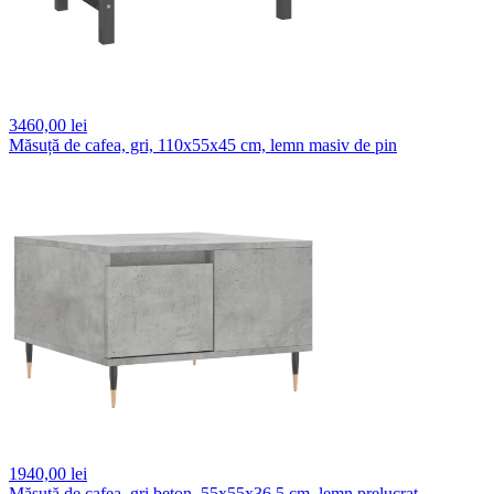
3460,
00 lei
Măsuță de cafea, gri, 110x55x45 cm, lemn masiv de pin
1940,
00 lei
Măsuță de cafea, gri beton, 55x55x36,5 cm, lemn prelucrat