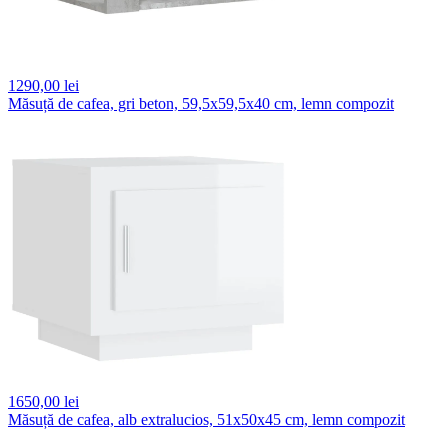
1290,
00 lei
Măsuță de cafea, gri beton, 59,5x59,5x40 cm, lemn compozit
1650,
00 lei
Măsuță de cafea, alb extralucios, 51x50x45 cm, lemn compozit