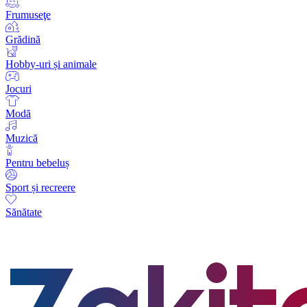
Frumuseţe
Grădină
Hobby-uri și animale
Jocuri
Modă
Muzică
Pentru bebeluș
Sport și recreere
Sănătate