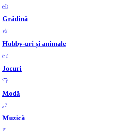
Grădină
Hobby-uri și animale
Jocuri
Modă
Muzică