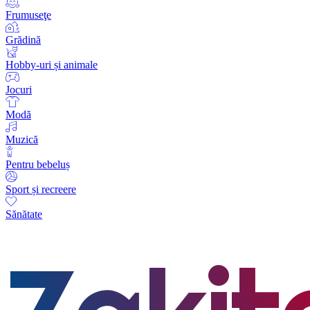
Frumuseţe
Grădină
Hobby-uri și animale
Jocuri
Modă
Muzică
Pentru bebeluș
Sport și recreere
Sănătate