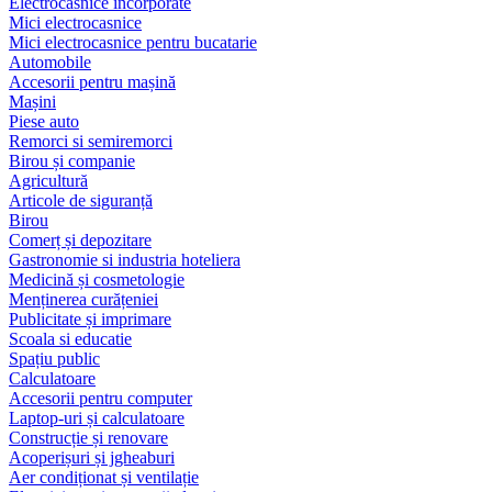
Electrocasnice încorporate
Mici electrocasnice
Mici electrocasnice pentru bucatarie
Automobile
Accesorii pentru mașină
Mașini
Piese auto
Remorci si semiremorci
Birou și companie
Agricultură
Articole de siguranță
Birou
Comerț și depozitare
Gastronomie si industria hoteliera
Medicină și cosmetologie
Menținerea curățeniei
Publicitate și imprimare
Scoala si educatie
Spațiu public
Calculatoare
Accesorii pentru computer
Laptop-uri și calculatoare
Construcție și renovare
Acoperișuri și jgheaburi
Aer condiționat și ventilație