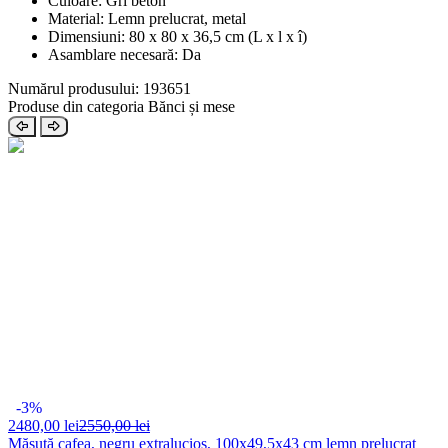
Culoare: Gri beton
Material: Lemn prelucrat, metal
Dimensiuni: 80 x 80 x 36,5 cm (L x l x î)
Asamblare necesară: Da
Numărul produsului: 193651
Produse din categoria Bănci și mese
-3%
2480,
00 lei
2550,00 lei
Măsuță cafea, negru extralucios, 100x49,5x43 cm lemn prelucrat