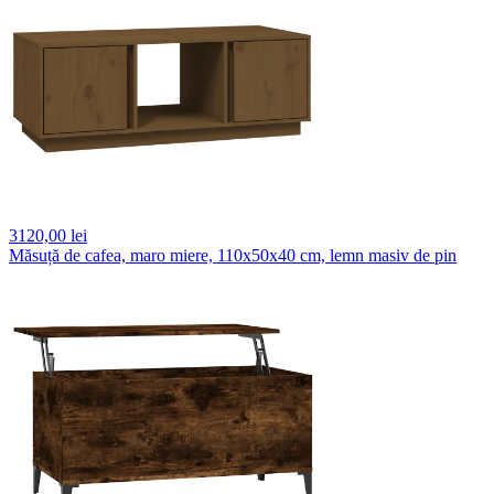
3120,
00 lei
Măsuță de cafea, maro miere, 110x50x40 cm, lemn masiv de pin