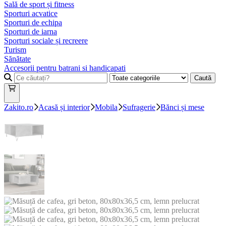
Sală de sport și fitness
Sporturi acvatice
Sporturi de echipa
Sporturi de iarna
Sporturi sociale și recreere
Turism
Sănătate
Accesorii pentru batrani si handicapati
Caută
Zakito.ro
Acasă și interior
Mobila
Sufragerie
Bănci și mese