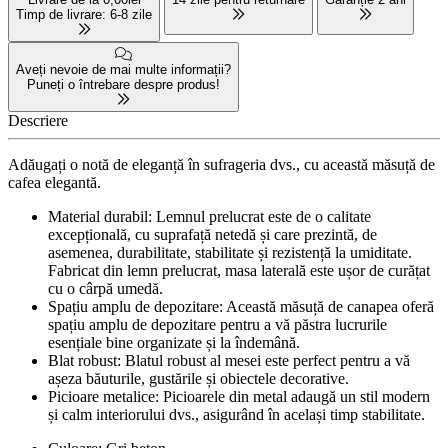
Timp de livrare: 6-8 zile
Aveți nevoie de mai multe informații?
Puneți o întrebare despre produs!
Descriere
Adăugați o notă de eleganță în sufrageria dvs., cu această măsuță de
cafea elegantă.
Material durabil: Lemnul prelucrat este de o calitate
excepțională, cu suprafață netedă și care prezintă, de
asemenea, durabilitate, stabilitate și rezistență la umiditate.
Fabricat din lemn prelucrat, masa laterală este ușor de curățat
cu o cârpă umedă.
Spațiu amplu de depozitare: Această măsuță de canapea oferă
spațiu amplu de depozitare pentru a vă păstra lucrurile
esențiale bine organizate și la îndemână.
Blat robust: Blatul robust al mesei este perfect pentru a vă
așeza băuturile, gustările și obiectele decorative.
Picioare metalice: Picioarele din metal adaugă un stil modern
și calm interiorului dvs., asigurând în același timp stabilitate.