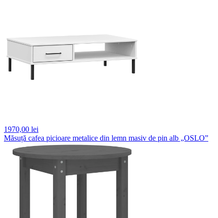
1970,
00 lei
Măsuță cafea picioare metalice din lemn masiv de pin alb „OSLO”