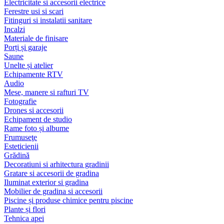
Electricitate si accesorii electrice
Ferestre usi si scari
Fitinguri si instalatii sanitare
Incalzi
Materiale de finisare
Porți și garaje
Saune
Unelte și atelier
Echipamente RTV
Audio
Mese, manere si rafturi TV
Fotografie
Drones si accesorii
Echipament de studio
Rame foto și albume
Frumuseţe
Esteticienii
Grădină
Decoratiuni si arhitectura gradinii
Gratare si accesorii de gradina
Iluminat exterior si gradina
Mobilier de gradina si accesorii
Piscine și produse chimice pentru piscine
Plante și flori
Tehnica apei