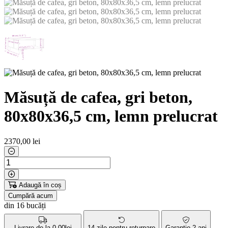
Măsuță de cafea, gri beton,
80x80x36,5 cm, lemn prelucrat
2370
,00 lei
Adaugă în coș
Cumpără acum
din 16 bucăți
Livrare de la 0,00lei
14 zile pentru returnare
Garanție 2 ani