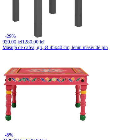
-29%
920,
00 lei
1280,00 lei
Măsuță de cafea, gri, Ø 45x40 cm, lemn masiv de pin
-5%