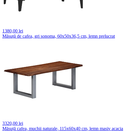
1380,
00 lei
Măsuță de cafea, gri sonoma, 60x50x36,5 cm, lemn prelucrat
3320,
00 lei
Măsuță cafea, muchii naturale, 115x60x40 cm, lemn masiv acacia