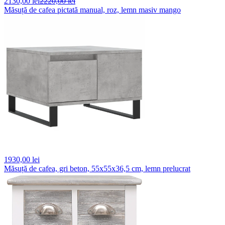
2130,
00 lei
2220,00 lei
Măsuță de cafea pictată manual, roz, lemn masiv mango
1930,
00 lei
Măsuță de cafea, gri beton, 55x55x36,5 cm, lemn prelucrat