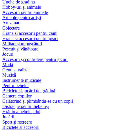
Unelte de gradina
Hobby-uri și animale
Accesorii pentru animale
Articole pentru artiști
Artizanat
Colectare
Hrana si accesorii pentru caini
Hrana si accesorii pentru pisici
Militari și împușcături
Pescuit și vânătoare
Jocuri
Accesorii și controlere pentru jocuri
Modă
Genți și valize
Muzică
Instrumente muzicale
Pentru bebeluș
Biciclete și jucării de grădină
Camera copiilor
Călătorind și plimbându-se cu un copil
Distracție pentru bebeluși
Hrănirea bebelușului
Jucării
Sport și recreere
Biciclete si accesorii