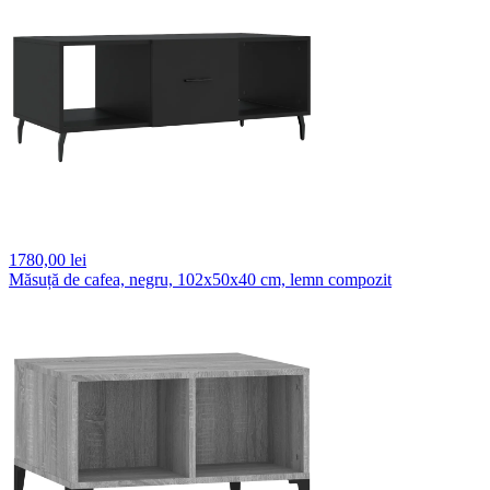
1780,
00 lei
Măsuță de cafea, negru, 102x50x40 cm, lemn compozit