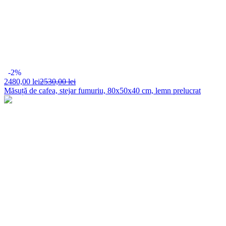
-2%
2480,
00 lei
2530,00 lei
Măsuță de cafea, stejar fumuriu, 80x50x40 cm, lemn prelucrat