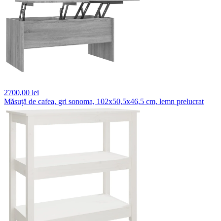
2700,
00 lei
Măsuță de cafea, gri sonoma, 102x50,5x46,5 cm, lemn prelucrat