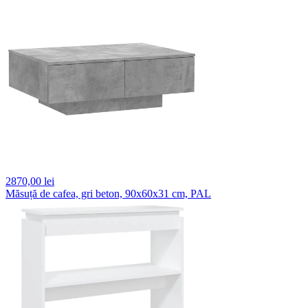
2870,
00 lei
Măsuță de cafea, gri beton, 90x60x31 cm, PAL