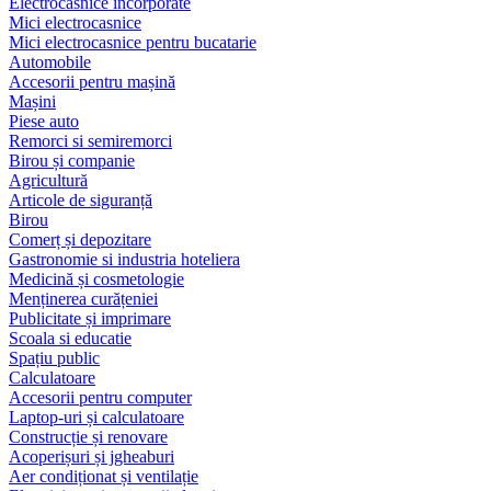
Electrocasnice încorporate
Mici electrocasnice
Mici electrocasnice pentru bucatarie
Automobile
Accesorii pentru mașină
Mașini
Piese auto
Remorci si semiremorci
Birou și companie
Agricultură
Articole de siguranță
Birou
Comerț și depozitare
Gastronomie si industria hoteliera
Medicină și cosmetologie
Menținerea curățeniei
Publicitate și imprimare
Scoala si educatie
Spațiu public
Calculatoare
Accesorii pentru computer
Laptop-uri și calculatoare
Construcție și renovare
Acoperișuri și jgheaburi
Aer condiționat și ventilație