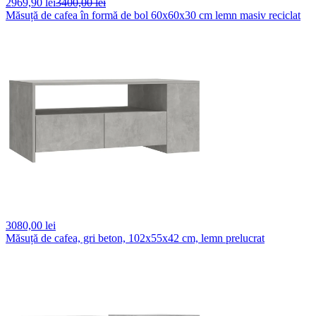
2969,
90 lei
3400,00 lei
Măsuță de cafea în formă de bol 60x60x30 cm lemn masiv reciclat
3080,
00 lei
Măsuță de cafea, gri beton, 102x55x42 cm, lemn prelucrat