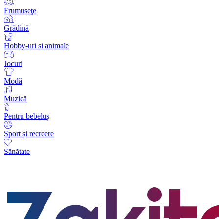
Frumuseţe
Grădină
Hobby-uri și animale
Jocuri
Modă
Muzică
Pentru bebeluș
Sport și recreere
Sănătate