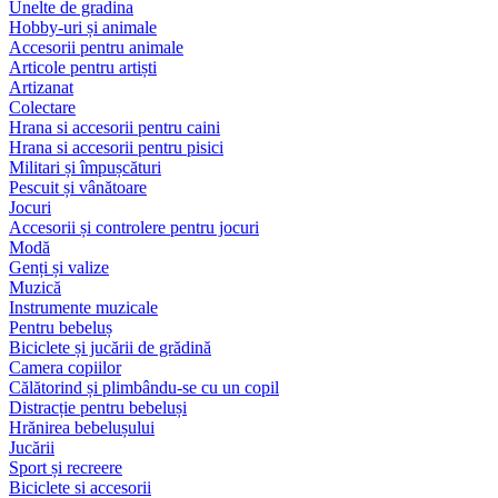
Unelte de gradina
Hobby-uri și animale
Accesorii pentru animale
Articole pentru artiști
Artizanat
Colectare
Hrana si accesorii pentru caini
Hrana si accesorii pentru pisici
Militari și împușcături
Pescuit și vânătoare
Jocuri
Accesorii și controlere pentru jocuri
Modă
Genți și valize
Muzică
Instrumente muzicale
Pentru bebeluș
Biciclete și jucării de grădină
Camera copiilor
Călătorind și plimbându-se cu un copil
Distracție pentru bebeluși
Hrănirea bebelușului
Jucării
Sport și recreere
Biciclete si accesorii