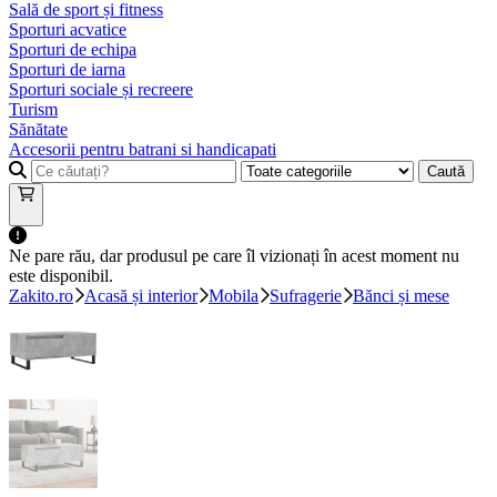
Sală de sport și fitness
Sporturi acvatice
Sporturi de echipa
Sporturi de iarna
Sporturi sociale și recreere
Turism
Sănătate
Accesorii pentru batrani si handicapati
Caută
Ne pare rău, dar produsul pe care îl vizionați în acest moment nu
este disponibil.
Zakito.ro
Acasă și interior
Mobila
Sufragerie
Bănci și mese