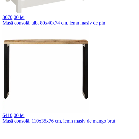
3670,
00 lei
Masă consolă, alb, 80x40x74 cm, lemn masiv de pin
6410,
00 lei
Masă consolă, 110x35x76 cm, lemn masiv de mango brut