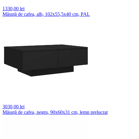
1330,
00 lei
Măsuță de cafea, alb, 102x55,5x40 cm, PAL
3030,
00 lei
Măsuță de cafea, negru, 90x60x31 cm, lemn prelucrat