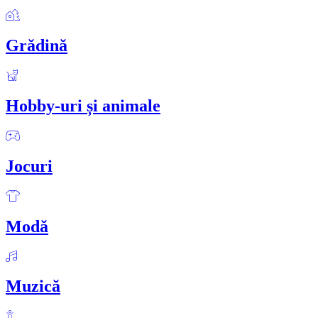
Grădină
Hobby-uri și animale
Jocuri
Modă
Muzică