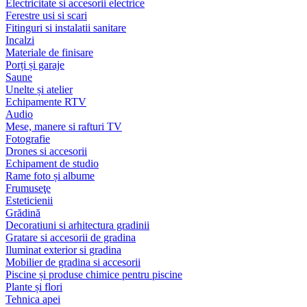
Electricitate si accesorii electrice
Ferestre usi si scari
Fitinguri si instalatii sanitare
Incalzi
Materiale de finisare
Porți și garaje
Saune
Unelte și atelier
Echipamente RTV
Audio
Mese, manere si rafturi TV
Fotografie
Drones si accesorii
Echipament de studio
Rame foto și albume
Frumuseţe
Esteticienii
Grădină
Decoratiuni si arhitectura gradinii
Gratare si accesorii de gradina
Iluminat exterior si gradina
Mobilier de gradina si accesorii
Piscine și produse chimice pentru piscine
Plante și flori
Tehnica apei