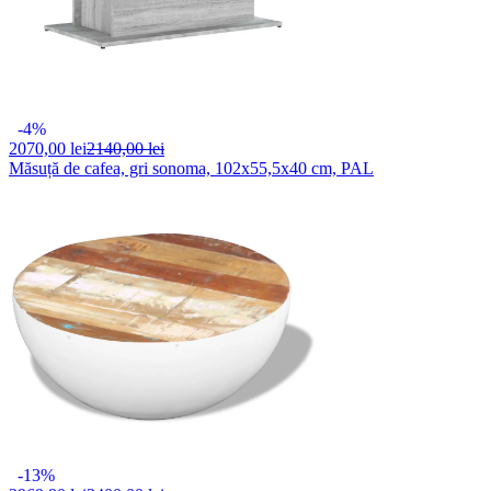
-4%
2070,
00 lei
2140,00 lei
Măsuță de cafea, gri sonoma, 102x55,5x40 cm, PAL
-13%