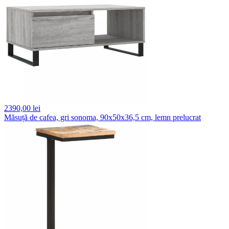
2390,
00 lei
Măsuță de cafea, gri sonoma, 90x50x36,5 cm, lemn prelucrat