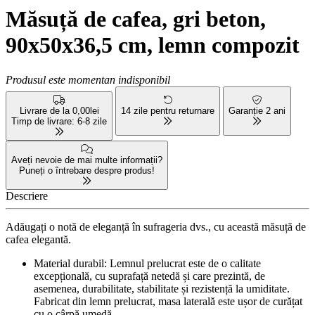
Măsuță de cafea, gri beton,
90x50x36,5 cm, lemn compozit
Produsul este momentan indisponibil
Livrare de la 0,00lei
14 zile pentru returnare
Garanție 2 ani
Timp de livrare: 6-8 zile
Aveți nevoie de mai multe informații?
Puneți o întrebare despre produs!
Descriere
Adăugați o notă de eleganță în sufrageria dvs., cu această măsuță de
cafea elegantă.
Material durabil: Lemnul prelucrat este de o calitate
excepțională, cu suprafață netedă și care prezintă, de
asemenea, durabilitate, stabilitate și rezistență la umiditate.
Fabricat din lemn prelucrat, masa laterală este ușor de curățat
cu o cârpă umedă.