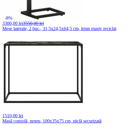
-8%
3300,
00 lei
3550,00 lei
Mese laterale, 2 buc., 31,5x24,5x64,5 cm, lemn masiv reciclat
1510,
00 lei
Masă consolă, negru, 100x35x75 cm, sticlă securizată