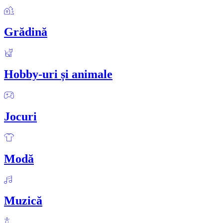
Grădină
Hobby-uri și animale
Jocuri
Modă
Muzică