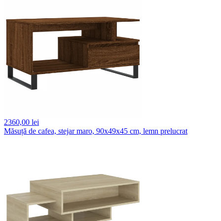
2360,
00 lei
Măsuță de cafea, stejar maro, 90x49x45 cm, lemn prelucrat