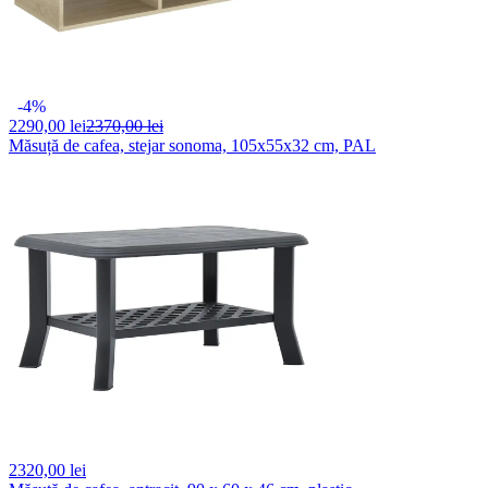
-4%
2290,
00 lei
2370,00 lei
Măsuță de cafea, stejar sonoma, 105x55x32 cm, PAL
2320,
00 lei