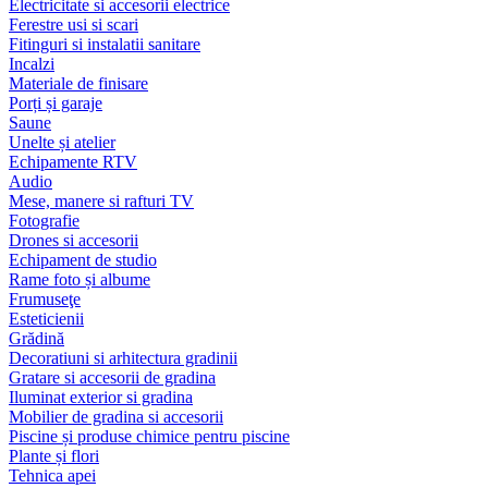
Electricitate si accesorii electrice
Ferestre usi si scari
Fitinguri si instalatii sanitare
Incalzi
Materiale de finisare
Porți și garaje
Saune
Unelte și atelier
Echipamente RTV
Audio
Mese, manere si rafturi TV
Fotografie
Drones si accesorii
Echipament de studio
Rame foto și albume
Frumuseţe
Esteticienii
Grădină
Decoratiuni si arhitectura gradinii
Gratare si accesorii de gradina
Iluminat exterior si gradina
Mobilier de gradina si accesorii
Piscine și produse chimice pentru piscine
Plante și flori
Tehnica apei