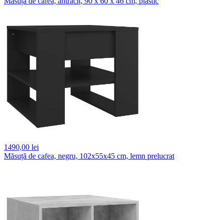
Măsuță de cafea, antracit, 90 x 60 x 46 cm, plastic
1490,
00 lei
Măsuță de cafea, negru, 102x55x45 cm, lemn prelucrat