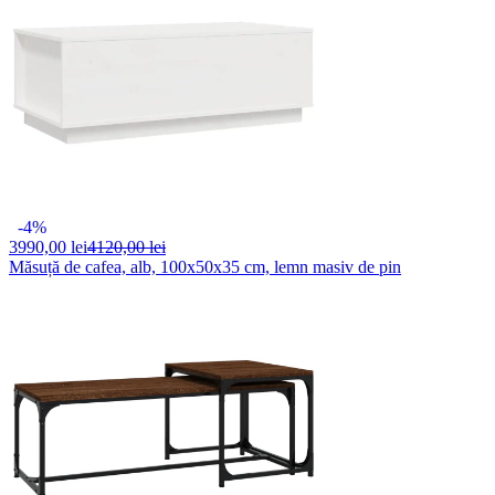
-4%
3990,
00 lei
4120,00 lei
Măsuță de cafea, alb, 100x50x35 cm, lemn masiv de pin