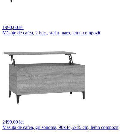
1990,
00 lei
Măsuțe de cafea, 2 buc., stejar maro, lemn compozit
2490,
00 lei
Măsuță de cafea, gri sonoma, 90x44,5x45 cm, lemn compozit