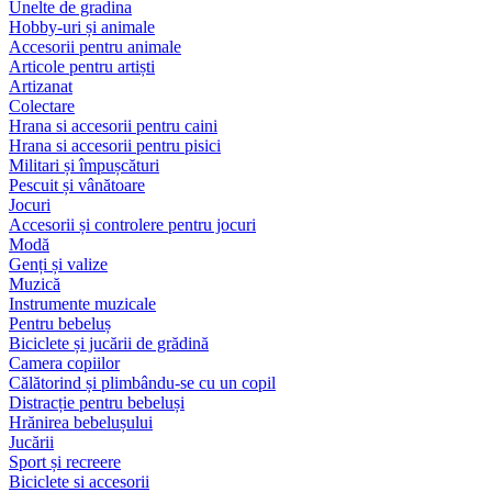
Unelte de gradina
Hobby-uri și animale
Accesorii pentru animale
Articole pentru artiști
Artizanat
Colectare
Hrana si accesorii pentru caini
Hrana si accesorii pentru pisici
Militari și împușcături
Pescuit și vânătoare
Jocuri
Accesorii și controlere pentru jocuri
Modă
Genți și valize
Muzică
Instrumente muzicale
Pentru bebeluș
Biciclete și jucării de grădină
Camera copiilor
Călătorind și plimbându-se cu un copil
Distracție pentru bebeluși
Hrănirea bebelușului
Jucării
Sport și recreere
Biciclete si accesorii