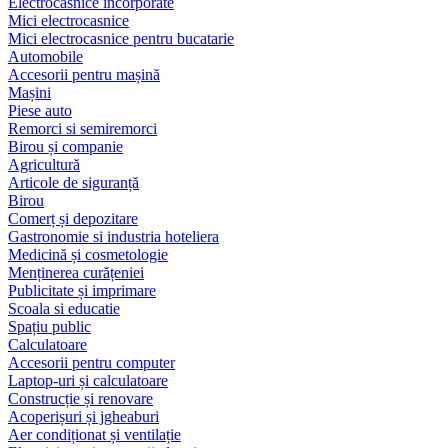
Electrocasnice încorporate
Mici electrocasnice
Mici electrocasnice pentru bucatarie
Automobile
Accesorii pentru mașină
Mașini
Piese auto
Remorci si semiremorci
Birou și companie
Agricultură
Articole de siguranță
Birou
Comerț și depozitare
Gastronomie si industria hoteliera
Medicină și cosmetologie
Menținerea curățeniei
Publicitate și imprimare
Scoala si educatie
Spațiu public
Calculatoare
Accesorii pentru computer
Laptop-uri și calculatoare
Construcție și renovare
Acoperișuri și jgheaburi
Aer condiționat și ventilație