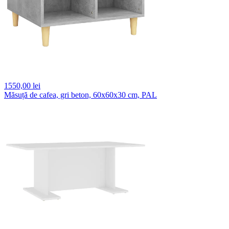
1550,
00 lei
Măsuță de cafea, gri beton, 60x60x30 cm, PAL