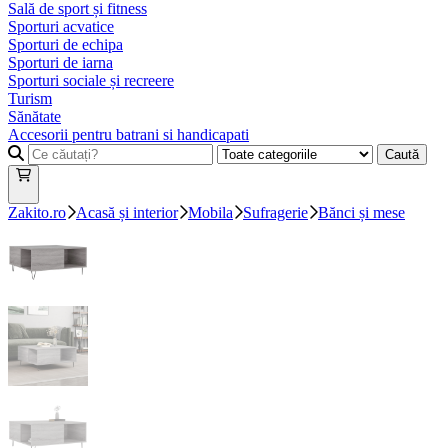
Sală de sport și fitness
Sporturi acvatice
Sporturi de echipa
Sporturi de iarna
Sporturi sociale și recreere
Turism
Sănătate
Accesorii pentru batrani si handicapati
Caută
Zakito.ro
Acasă și interior
Mobila
Sufragerie
Bănci și mese