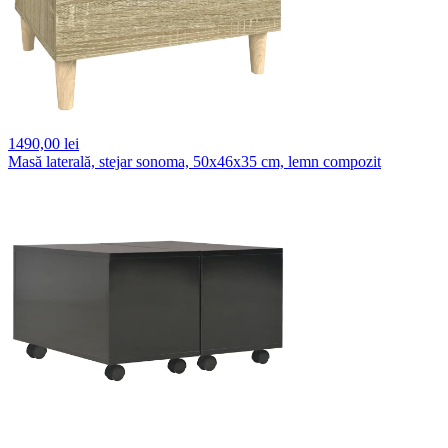
1490,
00 lei
Masă laterală, stejar sonoma, 50x46x35 cm, lemn compozit