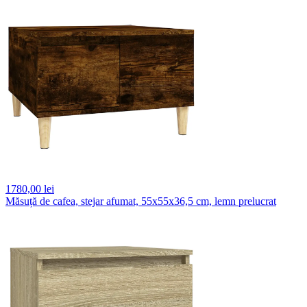
1780,
00 lei
Măsuță de cafea, stejar afumat, 55x55x36,5 cm, lemn prelucrat