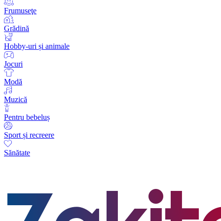
Frumuseţe
Grădină
Hobby-uri și animale
Jocuri
Modă
Muzică
Pentru bebeluș
Sport și recreere
Sănătate