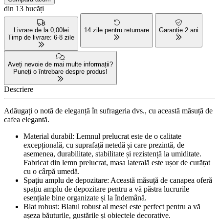
din 13 bucăți
Livrare de la 0,00lei
14 zile pentru returnare
Garanție 2 ani
Timp de livrare: 6-8 zile
Aveți nevoie de mai multe informații?
Puneți o întrebare despre produs!
Descriere
Adăugați o notă de eleganță în sufrageria dvs., cu această măsuță de
cafea elegantă.
Material durabil: Lemnul prelucrat este de o calitate
excepțională, cu suprafață netedă și care prezintă, de
asemenea, durabilitate, stabilitate și rezistență la umiditate.
Fabricat din lemn prelucrat, masa laterală este ușor de curățat
cu o cârpă umedă.
Spațiu amplu de depozitare: Această măsuță de canapea oferă
spațiu amplu de depozitare pentru a vă păstra lucrurile
esențiale bine organizate și la îndemână.
Blat robust: Blatul robust al mesei este perfect pentru a vă
așeza băuturile, gustările și obiectele decorative.