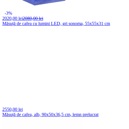
-3%
2020,
00 lei
2080,00 lei
Măsuță de cafea cu lumini LED, gri sonoma, 55x55x31 cm
2550,
00 lei
Măsuță de cafea, alb, 90x50x36,5 cm, lemn prelucrat