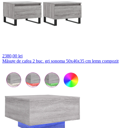
2380,
00 lei
Măsuțe de cafea 2 buc. gri sonoma 50x46x35 cm lemn compozit