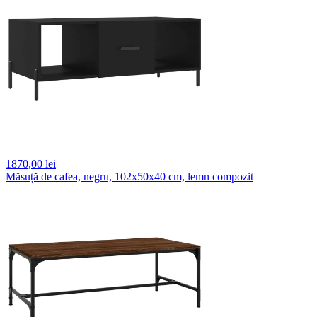
1870,
00 lei
Măsuță de cafea, negru, 102x50x40 cm, lemn compozit