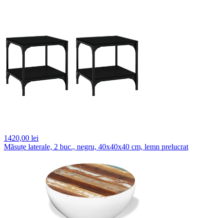
1420,
00 lei
Măsuțe laterale, 2 buc., negru, 40x40x40 cm, lemn prelucrat