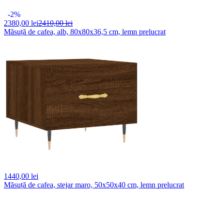
-2%
2380,
00 lei
2410,00 lei
Măsuță de cafea, alb, 80x80x36,5 cm, lemn prelucrat
1440,
00 lei
Măsuță de cafea, stejar maro, 50x50x40 cm, lemn prelucrat