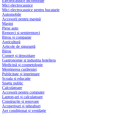
Electrocasnice încorporate
Mici electrocasnice
Mici electrocasnice pentru bucatarie
Automobile
Accesorii pentru mașină
Mașini
Piese auto
Remorci si semiremorci
Birou și companie
Agricultură
Articole de siguranță
Birou
Comerț și depozitare
Gastronomie si industria hoteliera
Medicină și cosmetologie
Menținerea curățeniei
Publicitate și imprimare
Scoala si educatie
Spațiu public
Calculatoare
Accesorii pentru computer
Laptop-uri și calculatoare
Construcție și renovare
Acoperișuri și jgheaburi
Aer condiționat și ventilație