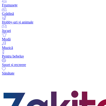
Frumuseţe
Grădină
Hobby-uri și animale
Jocuri
Modă
Muzică
Pentru bebeluș
Sport și recreere
Sănătate