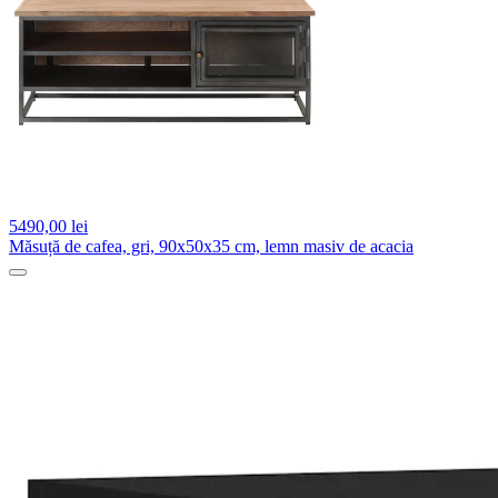
5490,
00 lei
Măsuță de cafea, gri, 90x50x35 cm, lemn masiv de acacia