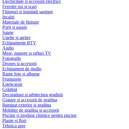
Electricitate si accesorii electrice
Ferestre usi si scari
Fitinguri si instalatii sanitare
Incalzi
Materiale de finisare
Porți și garaje
Saune
Unelte și atelier
Echipamente RTV
Audio
Mese, manere si rafturi TV
Fotografie
Drones si accesorii
Echipament de studio
Rame foto și albume
Frumuseţe
Esteticienii
Grădină
Decoratiuni si arhitectura gradinii
Gratare si accesorii de gradina
Iluminat exterior si gradina
Mobilier de gradina si accesorii
Piscine și produse chimice pentru piscine
Plante și flori
Tehnica apei