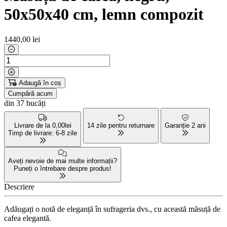
50x50x40 cm, lemn compozit
1440
,00 lei
Adaugă în coș
Cumpără acum
din 37 bucăți
Livrare de la 0,00lei
14 zile pentru returnare
Garanție 2 ani
Timp de livrare: 6-8 zile
Aveți nevoie de mai multe informații?
Puneți o întrebare despre produs!
Descriere
Adăugați o notă de eleganță în sufrageria dvs., cu această măsuță de
cafea elegantă.