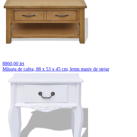
8860,
00 lei
Măsuța de cafea, 88 x 53 x 45 cm, lemn masiv de stejar