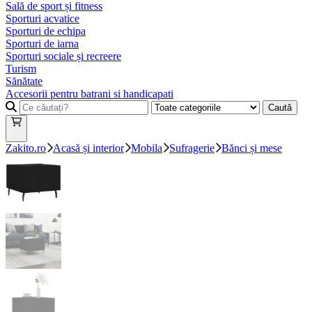
Sală de sport și fitness
Sporturi acvatice
Sporturi de echipa
Sporturi de iarna
Sporturi sociale și recreere
Turism
Sănătate
Accesorii pentru batrani si handicapati
Caută
Zakito.ro
Acasă și interior
Mobila
Sufragerie
Bănci și mese