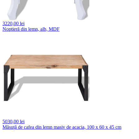
3220,
00 lei
Noptieră din lemn, alb, MDF
5030,
00 lei
Măsuță de cafea din lemn masiv de acacia, 100 x 60 x 45 cm