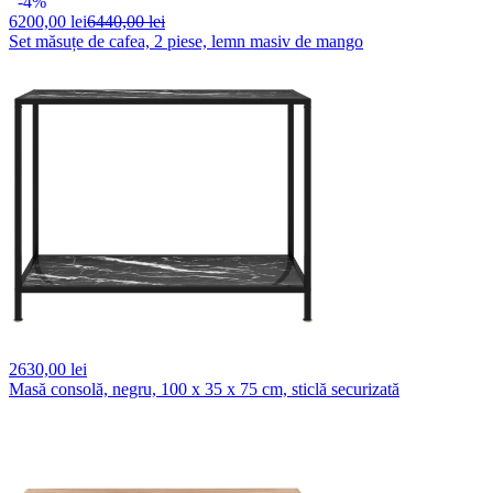
-4%
6200,
00 lei
6440,00 lei
Set măsuțe de cafea, 2 piese, lemn masiv de mango
2630,
00 lei
Masă consolă, negru, 100 x 35 x 75 cm, sticlă securizată