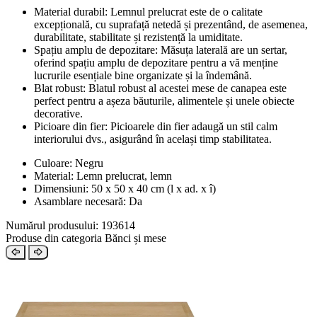
Material durabil: Lemnul prelucrat este de o calitate
excepțională, cu suprafață netedă și prezentând, de asemenea,
durabilitate, stabilitate și rezistență la umiditate.
Spațiu amplu de depozitare: Măsuța laterală are un sertar,
oferind spațiu amplu de depozitare pentru a vă menține
lucrurile esențiale bine organizate și la îndemână.
Blat robust: Blatul robust al acestei mese de canapea este
perfect pentru a așeza băuturile, alimentele și unele obiecte
decorative.
Picioare din fier: Picioarele din fier adaugă un stil calm
interiorului dvs., asigurând în același timp stabilitatea.
Culoare: Negru
Material: Lemn prelucrat, lemn
Dimensiuni: 50 x 50 x 40 cm (l x ad. x î)
Asamblare necesară: Da
Numărul produsului: 193614
Produse din categoria Bănci și mese