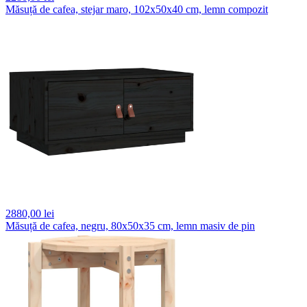
Măsuță de cafea, stejar maro, 102x50x40 cm, lemn compozit
2880,
00 lei
Măsuță de cafea, negru, 80x50x35 cm, lemn masiv de pin