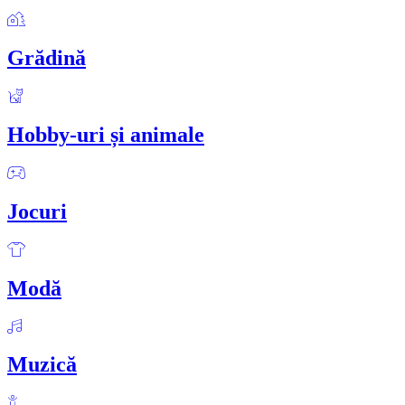
Grădină
Hobby-uri și animale
Jocuri
Modă
Muzică