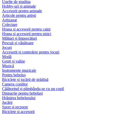
Unelte de gradina
Hobby-uri și animale
Accesorii pentru animale
Articole pentru artiști
Artizanat
Colectare
Hrana si accesorii pentru caini
Hrana si accesorii pentru pisici
Militari și împușcături
Pescuit și vânătoare
Jocuri
Accesorii și controlere pentru jocuri
Modă
Genți și valize
Muzică
Instrumente muzicale
Pentru bebeluș
Biciclete și jucării de grădină
Camera copiilor
Călătorind și plimbându-se cu un copil
Distracție pentru bebeluși
Hrănirea bebelușului
Jucării
Sport și recreere
Biciclete si accesorii