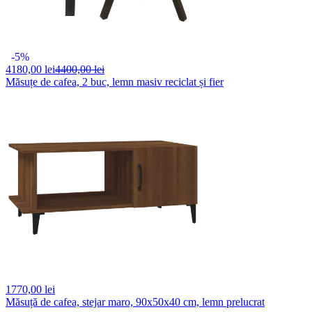
-5%
4180,
00 lei
4400,00 lei
Măsuțe de cafea, 2 buc, lemn masiv reciclat și fier
1770,
00 lei
Măsuță de cafea, stejar maro, 90x50x40 cm, lemn prelucrat