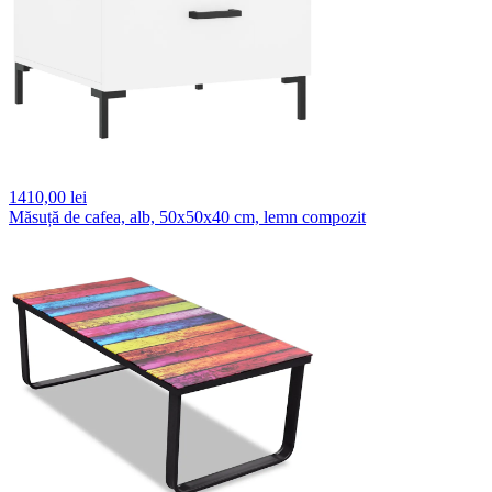
1410,
00 lei
Măsuță de cafea, alb, 50x50x40 cm, lemn compozit