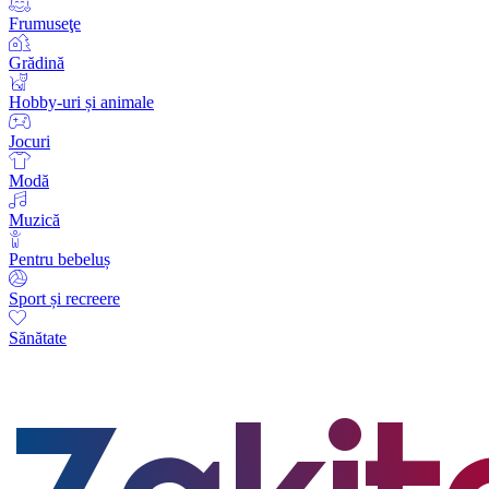
Frumuseţe
Grădină
Hobby-uri și animale
Jocuri
Modă
Muzică
Pentru bebeluș
Sport și recreere
Sănătate