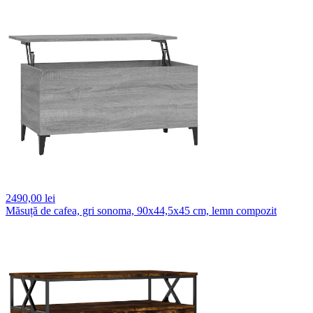
2490,
00 lei
Măsuță de cafea, gri sonoma, 90x44,5x45 cm, lemn compozit