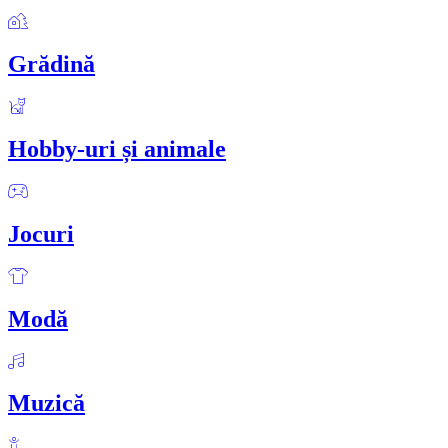
Grădină
Hobby-uri și animale
Jocuri
Modă
Muzică