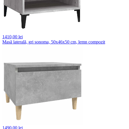
1410,
00 lei
Masă laterală, gri sonoma, 50x46x50 cm, lemn compozit
1490,
00 lei