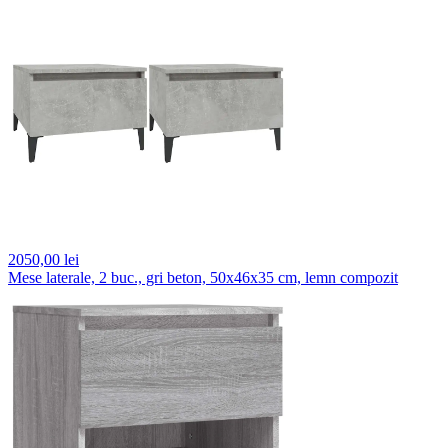
2050,
00 lei
Mese laterale, 2 buc., gri beton, 50x46x35 cm, lemn compozit