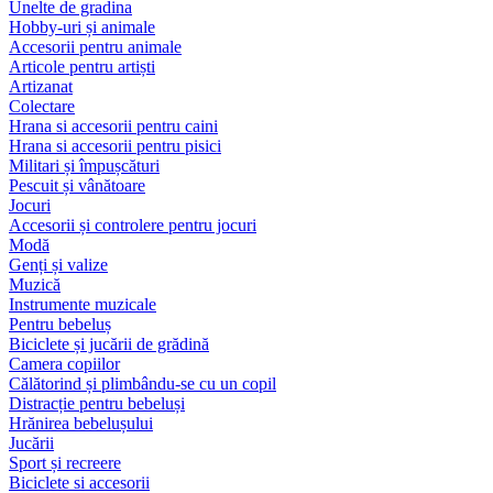
Unelte de gradina
Hobby-uri și animale
Accesorii pentru animale
Articole pentru artiști
Artizanat
Colectare
Hrana si accesorii pentru caini
Hrana si accesorii pentru pisici
Militari și împușcături
Pescuit și vânătoare
Jocuri
Accesorii și controlere pentru jocuri
Modă
Genți și valize
Muzică
Instrumente muzicale
Pentru bebeluș
Biciclete și jucării de grădină
Camera copiilor
Călătorind și plimbându-se cu un copil
Distracție pentru bebeluși
Hrănirea bebelușului
Jucării
Sport și recreere
Biciclete si accesorii