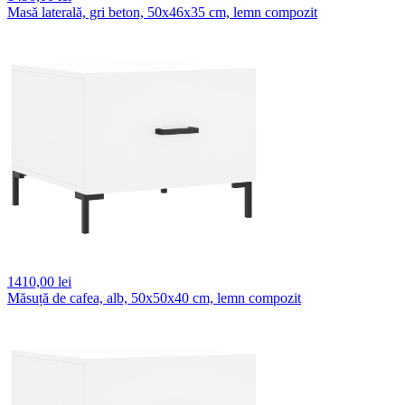
Masă laterală, gri beton, 50x46x35 cm, lemn compozit
1410,
00 lei
Măsuță de cafea, alb, 50x50x40 cm, lemn compozit