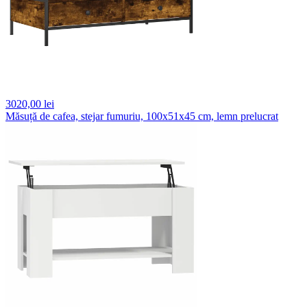
3020,
00 lei
Măsuță de cafea, stejar fumuriu, 100x51x45 cm, lemn prelucrat