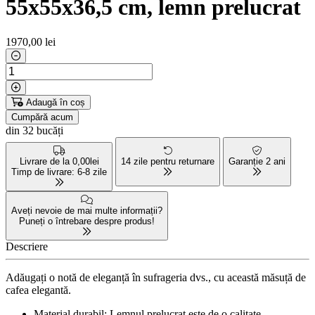
55x55x36,5 cm, lemn prelucrat
1970
,00 lei
Adaugă în coș
Cumpără acum
din 32 bucăți
Livrare de la 0,00lei
14 zile pentru returnare
Garanție 2 ani
Timp de livrare: 6-8 zile
Aveți nevoie de mai multe informații?
Puneți o întrebare despre produs!
Descriere
Adăugați o notă de eleganță în sufrageria dvs., cu această măsuță de
cafea elegantă.
Material durabil: Lemnul prelucrat este de o calitate