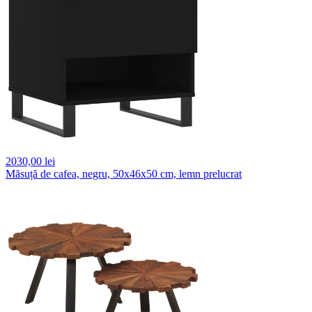
2030,
00 lei
Măsuță de cafea, negru, 50x46x50 cm, lemn prelucrat