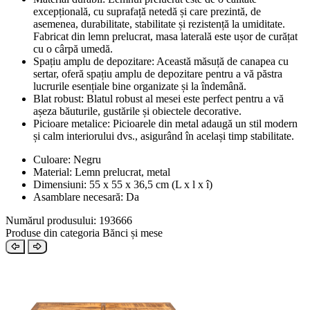
excepțională, cu suprafață netedă și care prezintă, de
asemenea, durabilitate, stabilitate și rezistență la umiditate.
Fabricat din lemn prelucrat, masa laterală este ușor de curățat
cu o cârpă umedă.
Spațiu amplu de depozitare: Această măsuță de canapea cu
sertar, oferă spațiu amplu de depozitare pentru a vă păstra
lucrurile esențiale bine organizate și la îndemână.
Blat robust: Blatul robust al mesei este perfect pentru a vă
așeza băuturile, gustările și obiectele decorative.
Picioare metalice: Picioarele din metal adaugă un stil modern
și calm interiorului dvs., asigurând în același timp stabilitate.
Culoare: Negru
Material: Lemn prelucrat, metal
Dimensiuni: 55 x 55 x 36,5 cm (L x l x î)
Asamblare necesară: Da
Numărul produsului: 193666
Produse din categoria Bănci și mese