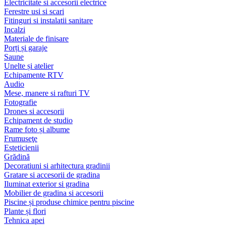
Electricitate si accesorii electrice
Ferestre usi si scari
Fitinguri si instalatii sanitare
Incalzi
Materiale de finisare
Porți și garaje
Saune
Unelte și atelier
Echipamente RTV
Audio
Mese, manere si rafturi TV
Fotografie
Drones si accesorii
Echipament de studio
Rame foto și albume
Frumuseţe
Esteticienii
Grădină
Decoratiuni si arhitectura gradinii
Gratare si accesorii de gradina
Iluminat exterior si gradina
Mobilier de gradina si accesorii
Piscine și produse chimice pentru piscine
Plante și flori
Tehnica apei