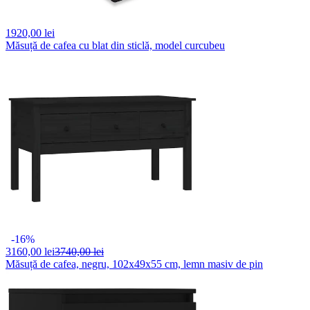
1920,
00 lei
Măsuță de cafea cu blat din sticlă, model curcubeu
-16%
3160,
00 lei
3740,00 lei
Măsuță de cafea, negru, 102x49x55 cm, lemn masiv de pin