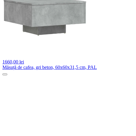
1660,
00 lei
Măsuță de cafea, gri beton, 60x60x31,5 cm, PAL