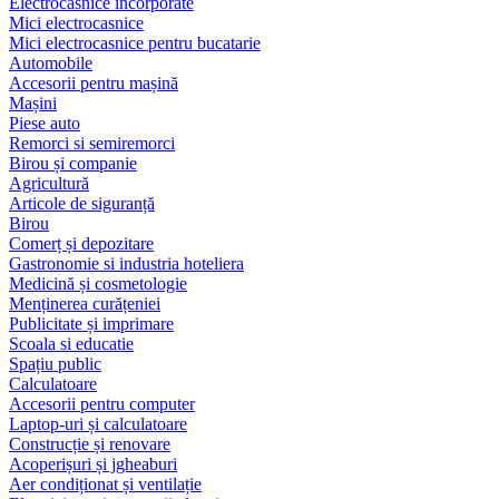
Electrocasnice încorporate
Mici electrocasnice
Mici electrocasnice pentru bucatarie
Automobile
Accesorii pentru mașină
Mașini
Piese auto
Remorci si semiremorci
Birou și companie
Agricultură
Articole de siguranță
Birou
Comerț și depozitare
Gastronomie si industria hoteliera
Medicină și cosmetologie
Menținerea curățeniei
Publicitate și imprimare
Scoala si educatie
Spațiu public
Calculatoare
Accesorii pentru computer
Laptop-uri și calculatoare
Construcție și renovare
Acoperișuri și jgheaburi
Aer condiționat și ventilație