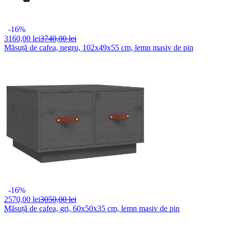
-16%
3160,
00 lei
3740,00 lei
Măsuță de cafea, negru, 102x49x55 cm, lemn masiv de pin
-16%
2570,
00 lei
3050,00 lei
Măsuță de cafea, gri, 60x50x35 cm, lemn masiv de pin