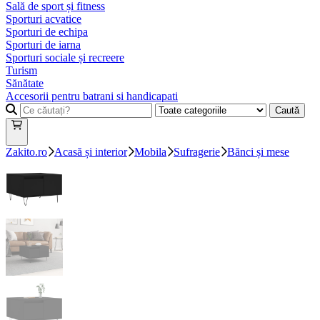
Sală de sport și fitness
Sporturi acvatice
Sporturi de echipa
Sporturi de iarna
Sporturi sociale și recreere
Turism
Sănătate
Accesorii pentru batrani si handicapati
Caută
Zakito.ro
Acasă și interior
Mobila
Sufragerie
Bănci și mese