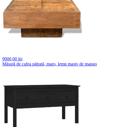
9000,
00 lei
Măsuță de cafea pătrată, maro, lemn masiv de mango