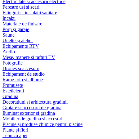
Electricitate si accesorii electrice
Ferestre usi si scari
Fitinguri si instalatii sanitare
Incalzi
Materiale de finisare
Porți și garaje
Saune
Unelte și atelier
Echipamente RTV
Audio
Mese, manere si rafturi TV
Fotografie
Drones si accesorii
Echipament de studio
Rame foto și albume
Frumuseţe
Esteticienii
Grădină
Decoratiuni si arhitectura gradinii
Gratare si accesorii de gradina
Iluminat exterior si gradina
Mobilier de gradina si accesorii
Piscine și produse chimice pentru piscine
Plante și flori
Tehnica apei