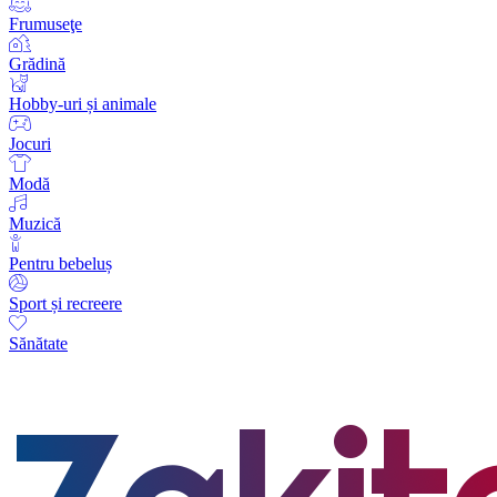
Frumuseţe
Grădină
Hobby-uri și animale
Jocuri
Modă
Muzică
Pentru bebeluș
Sport și recreere
Sănătate