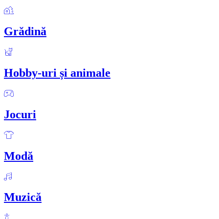
Grădină
Hobby-uri și animale
Jocuri
Modă
Muzică