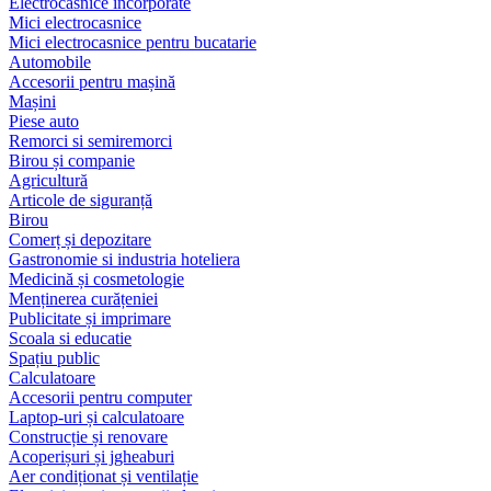
Electrocasnice încorporate
Mici electrocasnice
Mici electrocasnice pentru bucatarie
Automobile
Accesorii pentru mașină
Mașini
Piese auto
Remorci si semiremorci
Birou și companie
Agricultură
Articole de siguranță
Birou
Comerț și depozitare
Gastronomie si industria hoteliera
Medicină și cosmetologie
Menținerea curățeniei
Publicitate și imprimare
Scoala si educatie
Spațiu public
Calculatoare
Accesorii pentru computer
Laptop-uri și calculatoare
Construcție și renovare
Acoperișuri și jgheaburi
Aer condiționat și ventilație