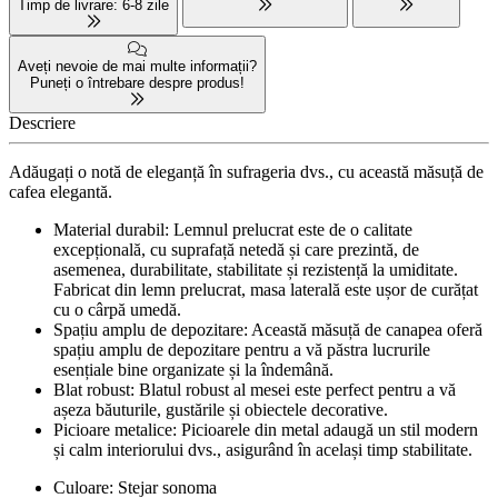
Timp de livrare: 6-8 zile
Aveți nevoie de mai multe informații?
Puneți o întrebare despre produs!
Descriere
Adăugați o notă de eleganță în sufrageria dvs., cu această măsuță de
cafea elegantă.
Material durabil: Lemnul prelucrat este de o calitate
excepțională, cu suprafață netedă și care prezintă, de
asemenea, durabilitate, stabilitate și rezistență la umiditate.
Fabricat din lemn prelucrat, masa laterală este ușor de curățat
cu o cârpă umedă.
Spațiu amplu de depozitare: Această măsuță de canapea oferă
spațiu amplu de depozitare pentru a vă păstra lucrurile
esențiale bine organizate și la îndemână.
Blat robust: Blatul robust al mesei este perfect pentru a vă
așeza băuturile, gustările și obiectele decorative.
Picioare metalice: Picioarele din metal adaugă un stil modern
și calm interiorului dvs., asigurând în același timp stabilitate.
Culoare: Stejar sonoma