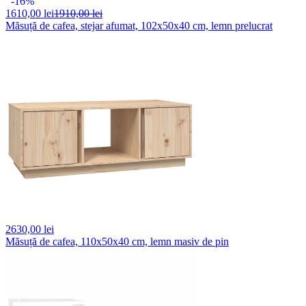
-16%
1610,
00 lei
1910,00 lei
Măsuță de cafea, stejar afumat, 102x50x40 cm, lemn prelucrat
2630,
00 lei
Măsuță de cafea, 110x50x40 cm, lemn masiv de pin