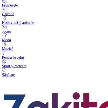
Frumuseţe
Grădină
Hobby-uri și animale
Jocuri
Modă
Muzică
Pentru bebeluș
Sport și recreere
Sănătate