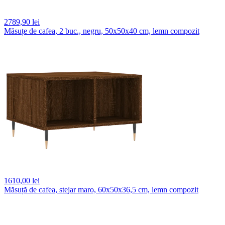
2789,
90 lei
Măsuțe de cafea, 2 buc., negru, 50x50x40 cm, lemn compozit
1610,
00 lei
Măsuță de cafea, stejar maro, 60x50x36,5 cm, lemn compozit