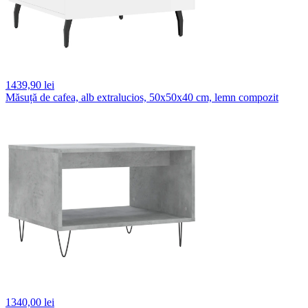
1439,
90 lei
Măsuță de cafea, alb extralucios, 50x50x40 cm, lemn compozit
1340,
00 lei