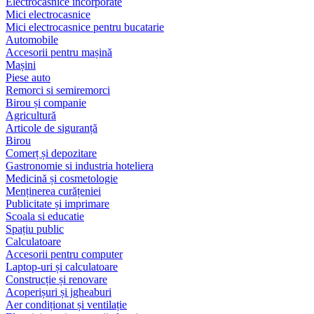
Electrocasnice încorporate
Mici electrocasnice
Mici electrocasnice pentru bucatarie
Automobile
Accesorii pentru mașină
Mașini
Piese auto
Remorci si semiremorci
Birou și companie
Agricultură
Articole de siguranță
Birou
Comerț și depozitare
Gastronomie si industria hoteliera
Medicină și cosmetologie
Menținerea curățeniei
Publicitate și imprimare
Scoala si educatie
Spațiu public
Calculatoare
Accesorii pentru computer
Laptop-uri și calculatoare
Construcție și renovare
Acoperișuri și jgheaburi
Aer condiționat și ventilație