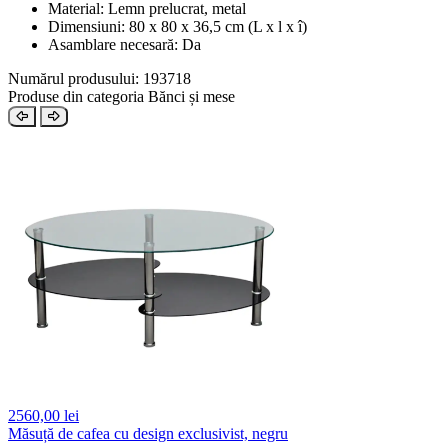
Material: Lemn prelucrat, metal
Dimensiuni: 80 x 80 x 36,5 cm (L x l x î)
Asamblare necesară: Da
Numărul produsului: 193718
Produse din categoria Bănci și mese
2560,
00 lei
Măsuță de cafea cu design exclusivist, negru