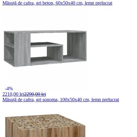
Măsuță de cafea, gri beton, 60x50x40 cm, lemn prelucrat
-4%
2210,
00 lei
2290,00 lei
Măsuță de cafea, gri sonoma, 100x50x40 cm, lemn prelucrat