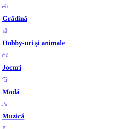
Grădină
Hobby-uri și animale
Jocuri
Modă
Muzică