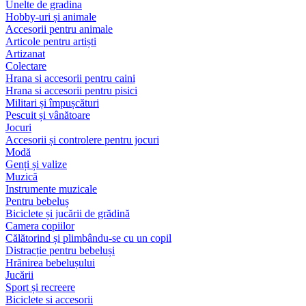
Unelte de gradina
Hobby-uri și animale
Accesorii pentru animale
Articole pentru artiști
Artizanat
Colectare
Hrana si accesorii pentru caini
Hrana si accesorii pentru pisici
Militari și împușcături
Pescuit și vânătoare
Jocuri
Accesorii și controlere pentru jocuri
Modă
Genți și valize
Muzică
Instrumente muzicale
Pentru bebeluș
Biciclete și jucării de grădină
Camera copiilor
Călătorind și plimbându-se cu un copil
Distracție pentru bebeluși
Hrănirea bebelușului
Jucării
Sport și recreere
Biciclete si accesorii