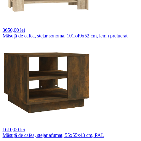
3650,
00 lei
Măsuță de cafea, stejar sonoma, 101x49x52 cm, lemn prelucrat
1610,
00 lei
Măsuță de cafea, stejar afumat, 55x55x43 cm, PAL