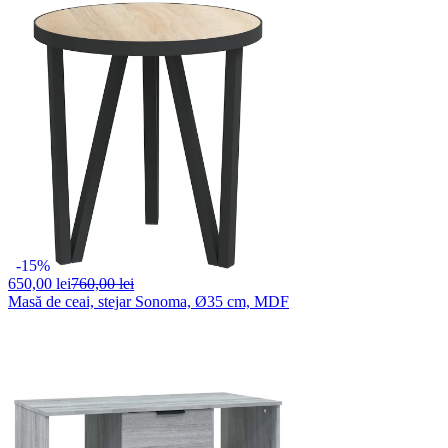
-15%
650,
00 lei
760,00 lei
Masă de ceai, stejar Sonoma, Ø35 cm, MDF