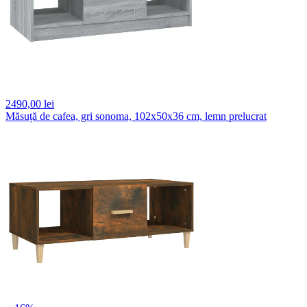
2490,
00 lei
Măsuță de cafea, gri sonoma, 102x50x36 cm, lemn prelucrat