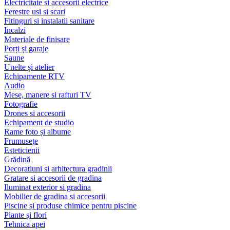
Electricitate si accesorii electrice
Ferestre usi si scari
Fitinguri si instalatii sanitare
Incalzi
Materiale de finisare
Porți și garaje
Saune
Unelte și atelier
Echipamente RTV
Audio
Mese, manere si rafturi TV
Fotografie
Drones si accesorii
Echipament de studio
Rame foto și albume
Frumuseţe
Esteticienii
Grădină
Decoratiuni si arhitectura gradinii
Gratare si accesorii de gradina
Iluminat exterior si gradina
Mobilier de gradina si accesorii
Piscine și produse chimice pentru piscine
Plante și flori
Tehnica apei