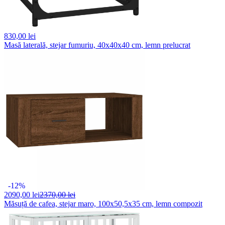
830,
00 lei
Masă laterală, stejar fumuriu, 40x40x40 cm, lemn prelucrat
-12%
2090,
00 lei
2370,00 lei
Măsuță de cafea, stejar maro, 100x50,5x35 cm, lemn compozit