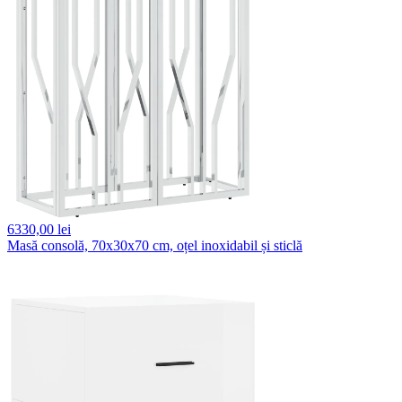
6330,
00 lei
Masă consolă, 70x30x70 cm, oțel inoxidabil și sticlă