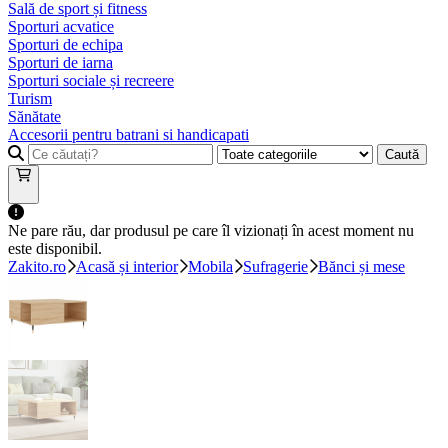
Sală de sport și fitness
Sporturi acvatice
Sporturi de echipa
Sporturi de iarna
Sporturi sociale și recreere
Turism
Sănătate
Accesorii pentru batrani si handicapati
Caută
Ne pare rău, dar produsul pe care îl vizionați în acest moment nu
este disponibil.
Zakito.ro
Acasă și interior
Mobila
Sufragerie
Bănci și mese