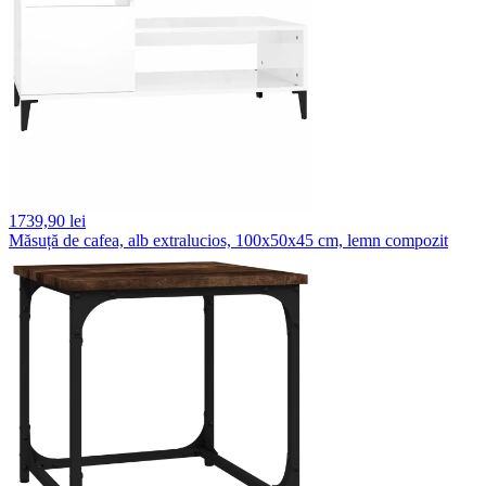
1739,
90 lei
Măsuță de cafea, alb extralucios, 100x50x45 cm, lemn compozit