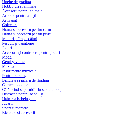
Unelte de gradina
Hobby-uri și animale
Accesorii pentru animale
Articole pentru artiști
Artizanat
Colectare
Hrana si accesorii pentru caini
Hrana si accesorii pentru pisici
Militari și împușcături
Pescuit și vânătoare
Jocuri
Accesorii și controlere pentru jocuri
Modă
Genți și valize
Muzică
Instrumente muzicale
Pentru bebeluș
Biciclete și jucării de grădină
Camera copiilor
Călătorind și plimbându-se cu un copil
Distracție pentru bebeluși
Hrănirea bebelușului
Jucării
Sport și recreere
Biciclete si accesorii