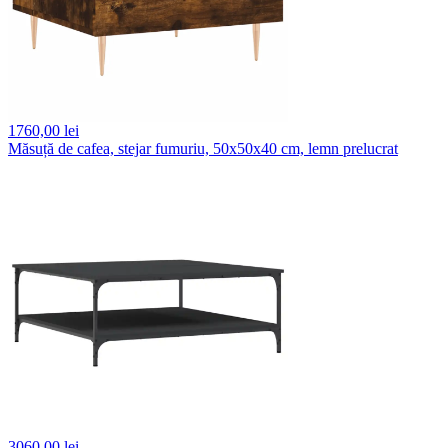
1760,
00 lei
Măsuță de cafea, stejar fumuriu, 50x50x40 cm, lemn prelucrat
3060,
00 lei