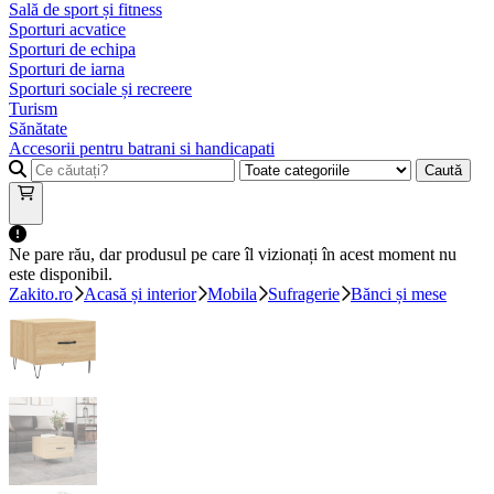
Sală de sport și fitness
Sporturi acvatice
Sporturi de echipa
Sporturi de iarna
Sporturi sociale și recreere
Turism
Sănătate
Accesorii pentru batrani si handicapati
Caută
Ne pare rău, dar produsul pe care îl vizionați în acest moment nu
este disponibil.
Zakito.ro
Acasă și interior
Mobila
Sufragerie
Bănci și mese