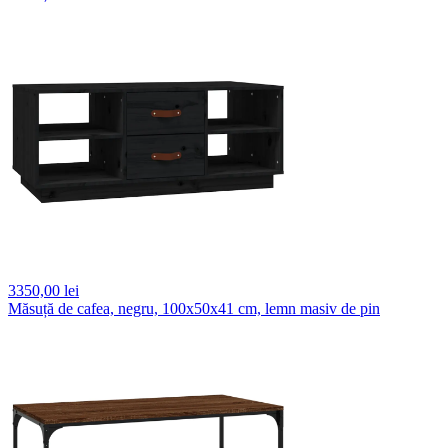
3350,
00 lei
Măsuță de cafea, negru, 100x50x41 cm, lemn masiv de pin