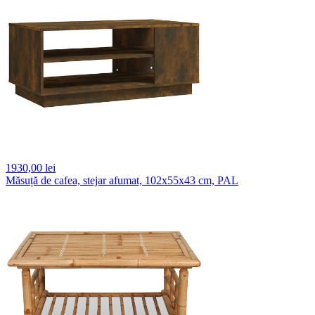
1930,
00 lei
Măsuță de cafea, stejar afumat, 102x55x43 cm, PAL