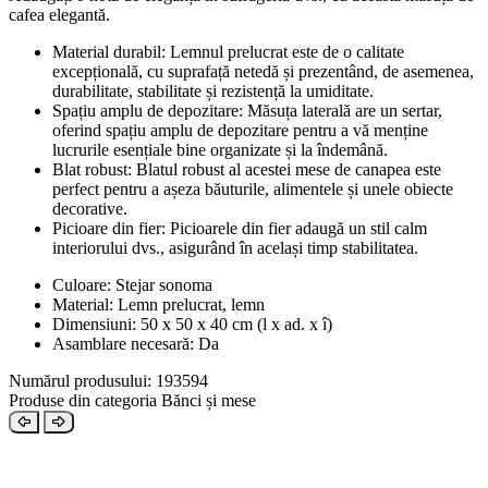
cafea elegantă.
Material durabil: Lemnul prelucrat este de o calitate
excepțională, cu suprafață netedă și prezentând, de asemenea,
durabilitate, stabilitate și rezistență la umiditate.
Spațiu amplu de depozitare: Măsuța laterală are un sertar,
oferind spațiu amplu de depozitare pentru a vă menține
lucrurile esențiale bine organizate și la îndemână.
Blat robust: Blatul robust al acestei mese de canapea este
perfect pentru a așeza băuturile, alimentele și unele obiecte
decorative.
Picioare din fier: Picioarele din fier adaugă un stil calm
interiorului dvs., asigurând în același timp stabilitatea.
Culoare: Stejar sonoma
Material: Lemn prelucrat, lemn
Dimensiuni: 50 x 50 x 40 cm (l x ad. x î)
Asamblare necesară: Da
Numărul produsului: 193594
Produse din categoria Bănci și mese