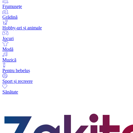
Frumuseţe
Grădină
Hobby-uri și animale
Jocuri
Modă
Muzică
Pentru bebeluș
Sport și recreere
Sănătate