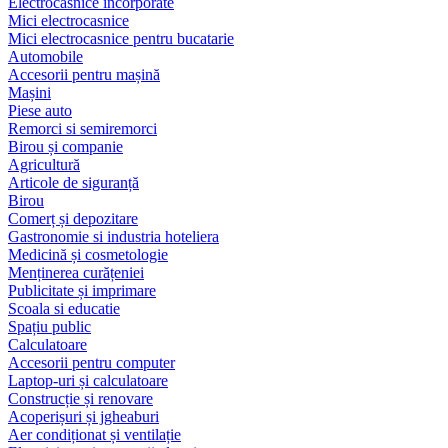
Electrocasnice încorporate
Mici electrocasnice
Mici electrocasnice pentru bucatarie
Automobile
Accesorii pentru mașină
Mașini
Piese auto
Remorci si semiremorci
Birou și companie
Agricultură
Articole de siguranță
Birou
Comerț și depozitare
Gastronomie si industria hoteliera
Medicină și cosmetologie
Menținerea curățeniei
Publicitate și imprimare
Scoala si educatie
Spațiu public
Calculatoare
Accesorii pentru computer
Laptop-uri și calculatoare
Construcție și renovare
Acoperișuri și jgheaburi
Aer condiționat și ventilație