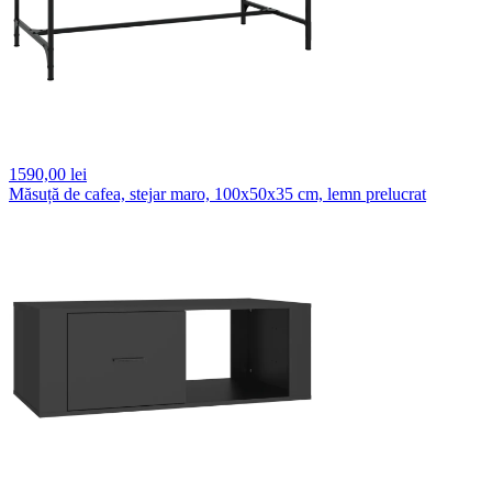
1590,
00 lei
Măsuță de cafea, stejar maro, 100x50x35 cm, lemn prelucrat