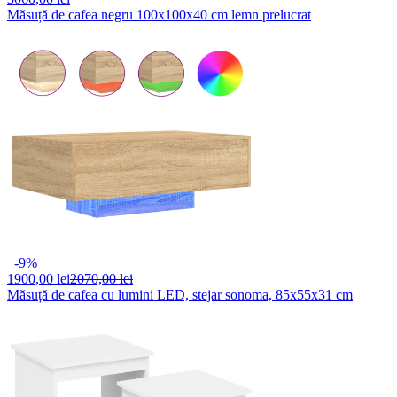
Măsuță de cafea negru 100x100x40 cm lemn prelucrat
-9%
1900,
00 lei
2070,00 lei
Măsuță de cafea cu lumini LED, stejar sonoma, 85x55x31 cm