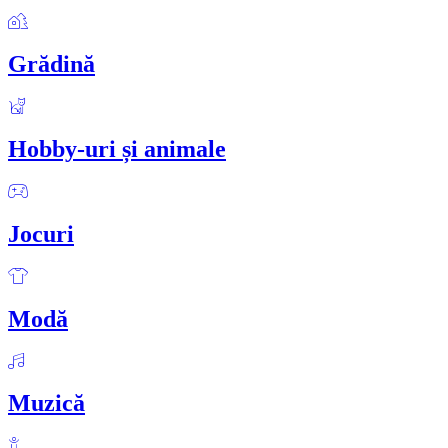
Grădină
Hobby-uri și animale
Jocuri
Modă
Muzică