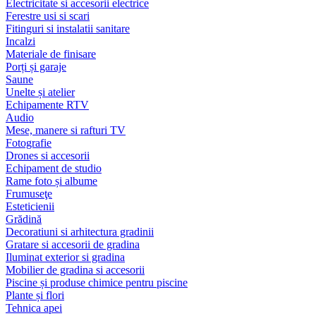
Electricitate si accesorii electrice
Ferestre usi si scari
Fitinguri si instalatii sanitare
Incalzi
Materiale de finisare
Porți și garaje
Saune
Unelte și atelier
Echipamente RTV
Audio
Mese, manere si rafturi TV
Fotografie
Drones si accesorii
Echipament de studio
Rame foto și albume
Frumuseţe
Esteticienii
Grădină
Decoratiuni si arhitectura gradinii
Gratare si accesorii de gradina
Iluminat exterior si gradina
Mobilier de gradina si accesorii
Piscine și produse chimice pentru piscine
Plante și flori
Tehnica apei