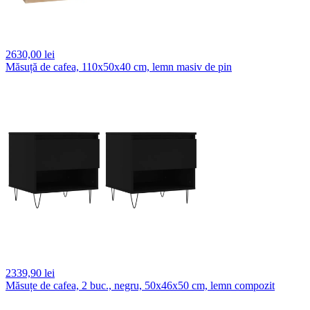
2630,
00 lei
Măsuță de cafea, 110x50x40 cm, lemn masiv de pin
2339,
90 lei
Măsuțe de cafea, 2 buc., negru, 50x46x50 cm, lemn compozit