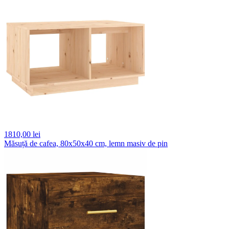
1810,
00 lei
Măsuță de cafea, 80x50x40 cm, lemn masiv de pin