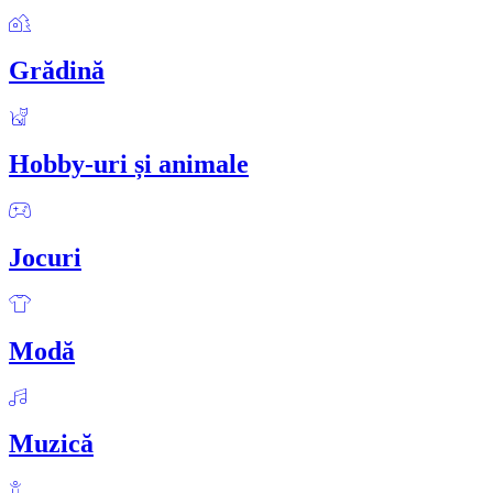
Grădină
Hobby-uri și animale
Jocuri
Modă
Muzică