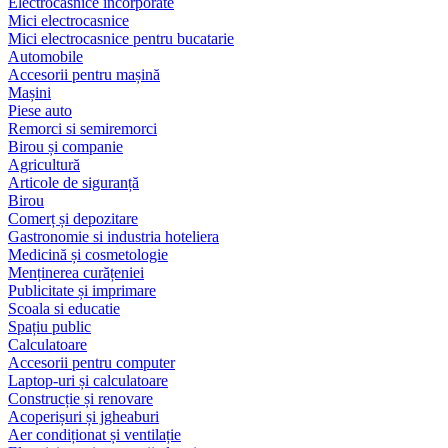
Electrocasnice încorporate
Mici electrocasnice
Mici electrocasnice pentru bucatarie
Automobile
Accesorii pentru mașină
Mașini
Piese auto
Remorci si semiremorci
Birou și companie
Agricultură
Articole de siguranță
Birou
Comerț și depozitare
Gastronomie si industria hoteliera
Medicină și cosmetologie
Menținerea curățeniei
Publicitate și imprimare
Scoala si educatie
Spațiu public
Calculatoare
Accesorii pentru computer
Laptop-uri și calculatoare
Construcție și renovare
Acoperișuri și jgheaburi
Aer condiționat și ventilație