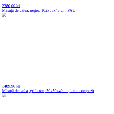
2380,
00 lei
Măsuță de cafea, negru, 102x55x43 cm, PAL
1489,
90 lei
Măsuță de cafea, gri beton, 50x50x40 cm, lemn compozit