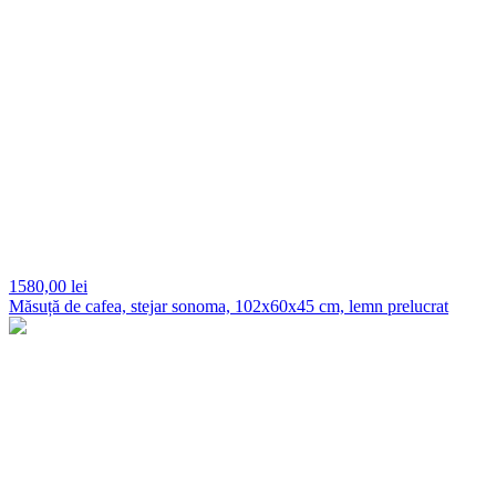
1580,
00 lei
Măsuță de cafea, stejar sonoma, 102x60x45 cm, lemn prelucrat