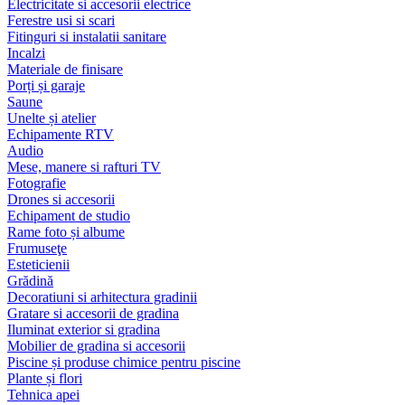
Electricitate si accesorii electrice
Ferestre usi si scari
Fitinguri si instalatii sanitare
Incalzi
Materiale de finisare
Porți și garaje
Saune
Unelte și atelier
Echipamente RTV
Audio
Mese, manere si rafturi TV
Fotografie
Drones si accesorii
Echipament de studio
Rame foto și albume
Frumuseţe
Esteticienii
Grădină
Decoratiuni si arhitectura gradinii
Gratare si accesorii de gradina
Iluminat exterior si gradina
Mobilier de gradina si accesorii
Piscine și produse chimice pentru piscine
Plante și flori
Tehnica apei