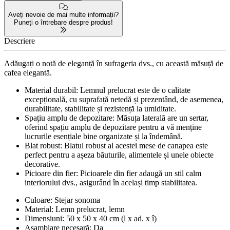
Aveți nevoie de mai multe informații?
Puneți o întrebare despre produs!
Descriere
Adăugați o notă de eleganță în sufrageria dvs., cu această măsuță de
cafea elegantă.
Material durabil: Lemnul prelucrat este de o calitate
excepțională, cu suprafață netedă și prezentând, de asemenea,
durabilitate, stabilitate și rezistență la umiditate.
Spațiu amplu de depozitare: Măsuța laterală are un sertar,
oferind spațiu amplu de depozitare pentru a vă menține
lucrurile esențiale bine organizate și la îndemână.
Blat robust: Blatul robust al acestei mese de canapea este
perfect pentru a așeza băuturile, alimentele și unele obiecte
decorative.
Picioare din fier: Picioarele din fier adaugă un stil calm
interiorului dvs., asigurând în același timp stabilitatea.
Culoare: Stejar sonoma
Material: Lemn prelucrat, lemn
Dimensiuni: 50 x 50 x 40 cm (l x ad. x î)
Asamblare necesară: Da