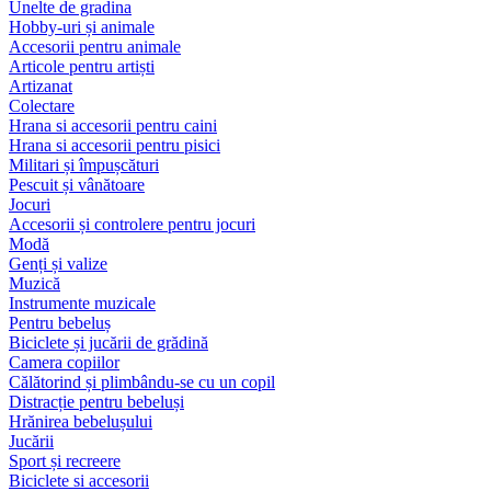
Unelte de gradina
Hobby-uri și animale
Accesorii pentru animale
Articole pentru artiști
Artizanat
Colectare
Hrana si accesorii pentru caini
Hrana si accesorii pentru pisici
Militari și împușcături
Pescuit și vânătoare
Jocuri
Accesorii și controlere pentru jocuri
Modă
Genți și valize
Muzică
Instrumente muzicale
Pentru bebeluș
Biciclete și jucării de grădină
Camera copiilor
Călătorind și plimbându-se cu un copil
Distracție pentru bebeluși
Hrănirea bebelușului
Jucării
Sport și recreere
Biciclete si accesorii