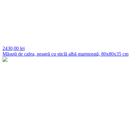
2430,
00 lei
Măsuță de cafea, neagră cu sticlă albă marmorată, 80x80x35 cm