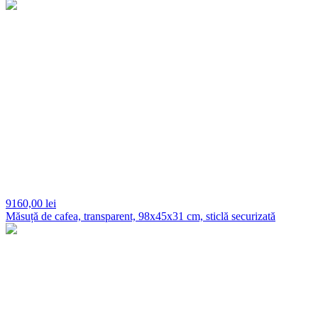
9160,
00 lei
Măsuță de cafea, transparent, 98x45x31 cm, sticlă securizată