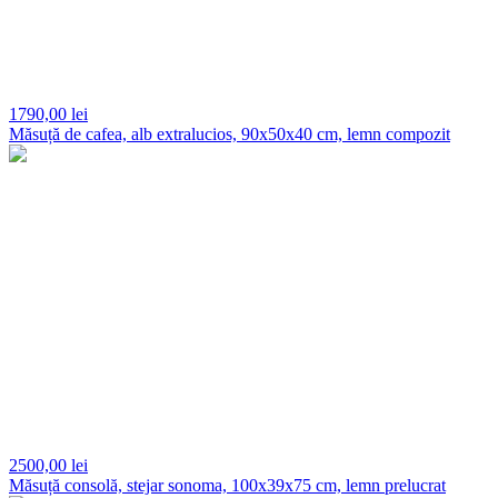
1790,
00 lei
Măsuță de cafea, alb extralucios, 90x50x40 cm, lemn compozit
2500,
00 lei
Măsuță consolă, stejar sonoma, 100x39x75 cm, lemn prelucrat