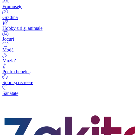
Frumuseţe
Grădină
Hobby-uri și animale
Jocuri
Modă
Muzică
Pentru bebeluș
Sport și recreere
Sănătate