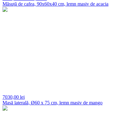
Măsuță de cafea, 90x60x40 cm, lemn masiv de acacia
7030,
00 lei
Masă laterală, Ø60 x 75 cm, lemn masiv de mango