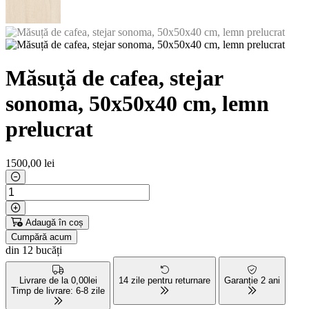
Măsuță de cafea, stejar
sonoma, 50x50x40 cm, lemn
prelucrat
1500
,00 lei
Adaugă în coș
Cumpără acum
din 12 bucăți
Livrare de la 0,00lei
14 zile pentru returnare
Garanție 2 ani
Timp de livrare: 6-8 zile