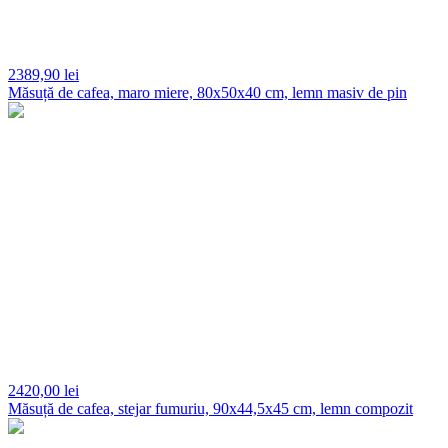
2389,
90 lei
Măsuță de cafea, maro miere, 80x50x40 cm, lemn masiv de pin
2420,
00 lei
Măsuță de cafea, stejar fumuriu, 90x44,5x45 cm, lemn compozit