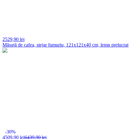
2529,
90 lei
Măsuță de cafea, stejar fumuriu, 121x121x40 cm, lemn prelucrat
-30%
4509,
90 lei
6439,90 lei