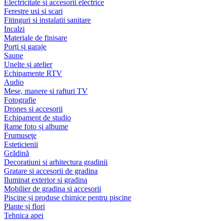
Electricitate si accesorii electrice
Ferestre usi si scari
Fitinguri si instalatii sanitare
Incalzi
Materiale de finisare
Porți și garaje
Saune
Unelte și atelier
Echipamente RTV
Audio
Mese, manere si rafturi TV
Fotografie
Drones si accesorii
Echipament de studio
Rame foto și albume
Frumuseţe
Esteticienii
Grădină
Decoratiuni si arhitectura gradinii
Gratare si accesorii de gradina
Iluminat exterior si gradina
Mobilier de gradina si accesorii
Piscine și produse chimice pentru piscine
Plante și flori
Tehnica apei