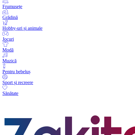
Frumuseţe
Grădină
Hobby-uri și animale
Jocuri
Modă
Muzică
Pentru bebeluș
Sport și recreere
Sănătate