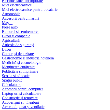
Electrocasnice încorporate
Mici electrocasnice
Mici electrocasnice pentru bucatarie
Automobile
Accesorii pentru mașină
Mașini
Piese auto
Remorci si semiremorci
Birou și companie
Agricultură
Articole de siguranță
Birou
Comerț și depozitare
Gastronomie si industria hoteliera
Medicină și cosmetologie
Menținerea curățeniei
Publicitate și imprimare
Scoala si educatie
Spațiu public
Calculatoare
Accesorii pentru computer
Laptop-uri și calculatoare
Construcție și renovare
Acoperișuri și jgheaburi
Aer condiționat și ventilație