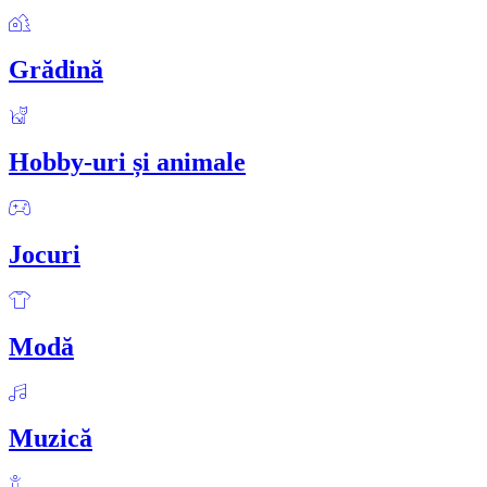
Grădină
Hobby-uri și animale
Jocuri
Modă
Muzică