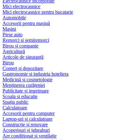
Electrocasnice încorporate
Mici electrocasnice
Mici electrocasnice pentru bucatarie
Automobile
Accesorii pentru mașină
Mașini
Piese auto
Remorci si semiremorci
Birou și companie
Agricultură
Articole de siguranță
Birou
Comerț și depozitare
Gastronomie si industria hoteliera
Medicină și cosmetologie
Menținerea curățeniei
Publicitate și imprimare
Scoala si educatie
Spațiu public
Calculatoare
Accesorii pentru computer
Laptop-uri și calculatoare
Construcție și renovare
Acoperișuri și jgheaburi
Aer condiționat și ventilație