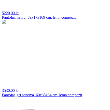
5220,
00 lei
Pantofar, negru, 59x17x169 cm, lemn compozit
3530,
00 lei
Pantofar, gri sonoma, 60x35x84 cm, lemn compozit