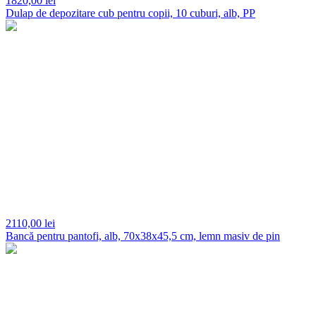
1820,
00 lei
Dulap de depozitare cub pentru copii, 10 cuburi, alb, PP
2110,
00 lei
Bancă pentru pantofi, alb, 70x38x45,5 cm, lemn masiv de pin