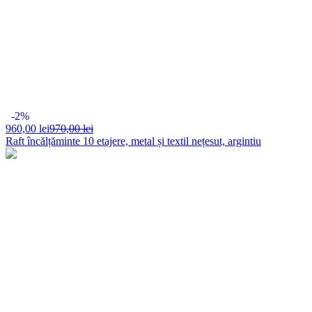
-2%
960,
00 lei
970,00 lei
Raft încălțăminte 10 etajere, metal și textil nețesut, argintiu