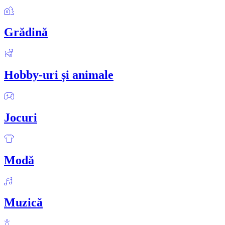
Grădină
Hobby-uri și animale
Jocuri
Modă
Muzică