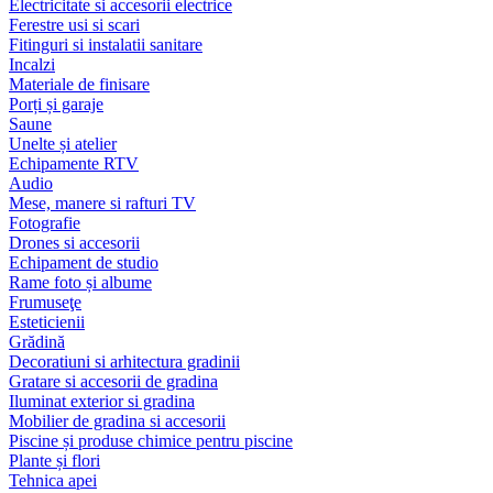
Electricitate si accesorii electrice
Ferestre usi si scari
Fitinguri si instalatii sanitare
Incalzi
Materiale de finisare
Porți și garaje
Saune
Unelte și atelier
Echipamente RTV
Audio
Mese, manere si rafturi TV
Fotografie
Drones si accesorii
Echipament de studio
Rame foto și albume
Frumuseţe
Esteticienii
Grădină
Decoratiuni si arhitectura gradinii
Gratare si accesorii de gradina
Iluminat exterior si gradina
Mobilier de gradina si accesorii
Piscine și produse chimice pentru piscine
Plante și flori
Tehnica apei