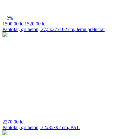
-2%
1500,
00 lei
1520,00 lei
Pantofar, gri beton, 27,5x27x102 cm, lemn prelucrat
2270,
00 lei
Pantofar, gri beton, 32x35x92 cm, PAL