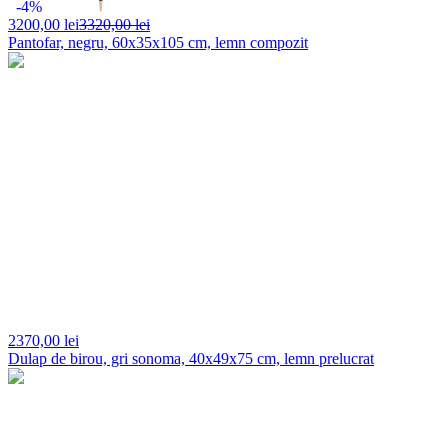
-4%
3200,
00 lei
3320,00 lei
Pantofar, negru, 60x35x105 cm, lemn compozit
2370,
00 lei
Dulap de birou, gri sonoma, 40x49x75 cm, lemn prelucrat