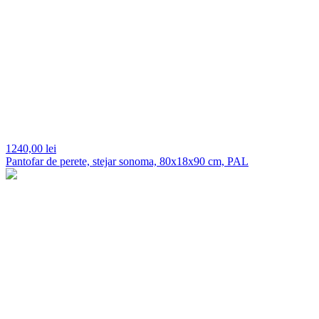
1240,
00 lei
Pantofar de perete, stejar sonoma, 80x18x90 cm, PAL