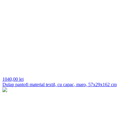
1040,
00 lei
Dulap pantofi material textil, cu capac, maro, 57x29x162 cm