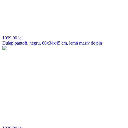
1099,
90 lei
Dulap pantofi, negru, 60x34x45 cm, lemn masiv de pin