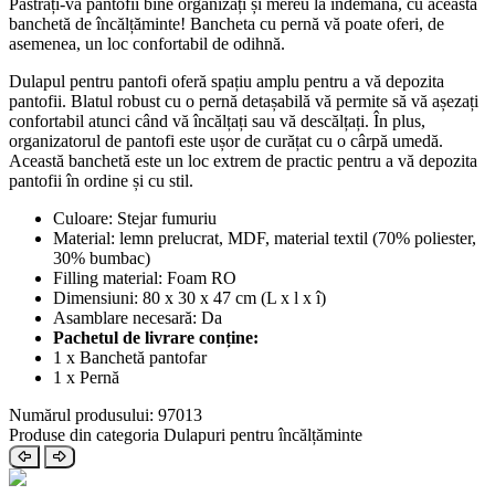
Păstrați-vă pantofii bine organizați și mereu la îndemână, cu această
banchetă de încălțăminte! Bancheta cu pernă vă poate oferi, de
asemenea, un loc confortabil de odihnă.
Dulapul pentru pantofi oferă spațiu amplu pentru a vă depozita
pantofii. Blatul robust cu o pernă detașabilă vă permite să vă așezați
confortabil atunci când vă încălțați sau vă descălțați. În plus,
organizatorul de pantofi este ușor de curățat cu o cârpă umedă.
Această banchetă este un loc extrem de practic pentru a vă depozita
pantofii în ordine și cu stil.
Culoare: Stejar fumuriu
Material: lemn prelucrat, MDF, material textil (70% poliester,
30% bumbac)
Filling material: Foam RO
Dimensiuni: 80 x 30 x 47 cm (L x l x î)
Asamblare necesară: Da
Pachetul de livrare conține:
1 x Banchetă pantofar
1 x Pernă
Numărul produsului: 97013
Produse din categoria Dulapuri pentru încălțăminte