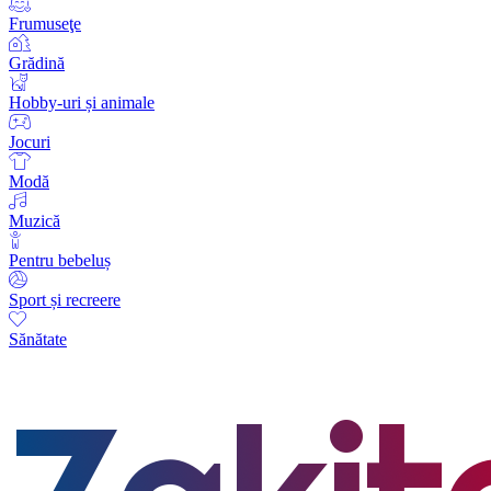
Frumuseţe
Grădină
Hobby-uri și animale
Jocuri
Modă
Muzică
Pentru bebeluș
Sport și recreere
Sănătate