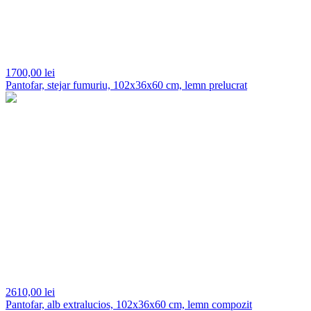
1700,
00 lei
Pantofar, stejar fumuriu, 102x36x60 cm, lemn prelucrat
2610,
00 lei
Pantofar, alb extralucios, 102x36x60 cm, lemn compozit