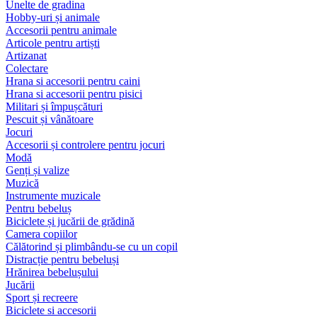
Unelte de gradina
Hobby-uri și animale
Accesorii pentru animale
Articole pentru artiști
Artizanat
Colectare
Hrana si accesorii pentru caini
Hrana si accesorii pentru pisici
Militari și împușcături
Pescuit și vânătoare
Jocuri
Accesorii și controlere pentru jocuri
Modă
Genți și valize
Muzică
Instrumente muzicale
Pentru bebeluș
Biciclete și jucării de grădină
Camera copiilor
Călătorind și plimbându-se cu un copil
Distracție pentru bebeluși
Hrănirea bebelușului
Jucării
Sport și recreere
Biciclete si accesorii