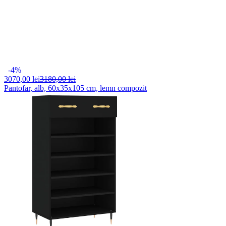
-4%
3070,
00 lei
3180,00 lei
Pantofar, alb, 60x35x105 cm, lemn compozit