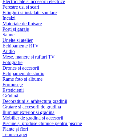
Electricitate si accesorii electrice
Ferestre usi si scari
Fitinguri si instalatii sanitare
Incalzi
Materiale de finisare
Porți și garaje
Saune
Unelte și atelier
Echipamente RTV
Audio
Mese, manere si rafturi TV
Fotografie
Drones si accesorii
Echipament de studio
Rame foto și albume
Frumuseţe
Esteticienii
Grădină
Decoratiuni si arhitectura gradinii
Gratare si accesorii de gradina
Iluminat exterior si gradina
Mobilier de gradina si accesorii
Piscine și produse chimice pentru piscine
Plante și flori
Tehnica apei