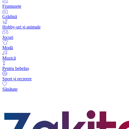
Frumuseţe
Grădină
Hobby-uri și animale
Jocuri
Modă
Muzică
Pentru bebeluș
Sport și recreere
Sănătate