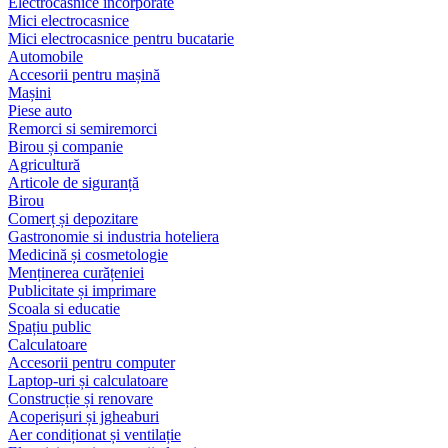
Electrocasnice încorporate
Mici electrocasnice
Mici electrocasnice pentru bucatarie
Automobile
Accesorii pentru mașină
Mașini
Piese auto
Remorci si semiremorci
Birou și companie
Agricultură
Articole de siguranță
Birou
Comerț și depozitare
Gastronomie si industria hoteliera
Medicină și cosmetologie
Menținerea curățeniei
Publicitate și imprimare
Scoala si educatie
Spațiu public
Calculatoare
Accesorii pentru computer
Laptop-uri și calculatoare
Construcție și renovare
Acoperișuri și jgheaburi
Aer condiționat și ventilație