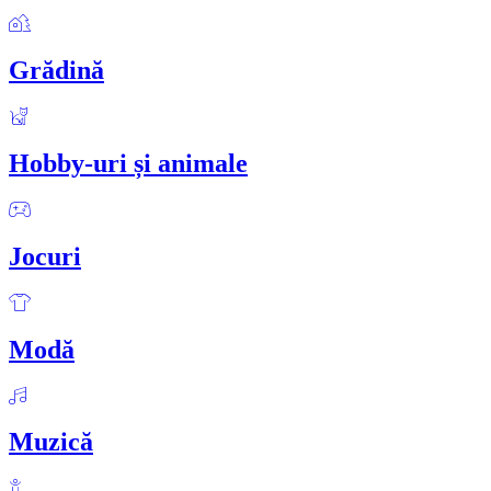
Grădină
Hobby-uri și animale
Jocuri
Modă
Muzică