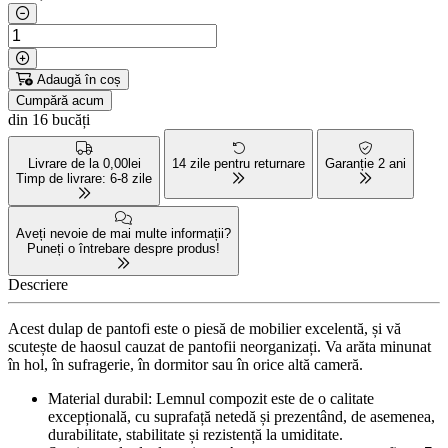
Adaugă în coș
Cumpără acum
din 16 bucăți
Livrare de la 0,00lei
14 zile pentru returnare
Garanție 2 ani
Timp de livrare: 6-8 zile
Aveți nevoie de mai multe informații?
Puneți o întrebare despre produs!
Descriere
Acest dulap de pantofi este o piesă de mobilier excelentă, și vă
scutește de haosul cauzat de pantofii neorganizați. Va arăta minunat
în hol, în sufragerie, în dormitor sau în orice altă cameră.
Material durabil: Lemnul compozit este de o calitate
excepțională, cu suprafață netedă și prezentând, de asemenea,
durabilitate, stabilitate și rezistență la umiditate.