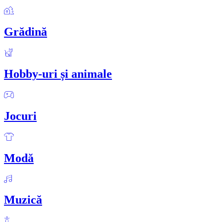
Grădină
Hobby-uri și animale
Jocuri
Modă
Muzică