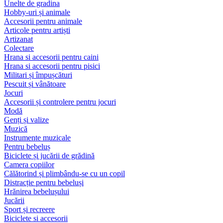
Unelte de gradina
Hobby-uri și animale
Accesorii pentru animale
Articole pentru artiști
Artizanat
Colectare
Hrana si accesorii pentru caini
Hrana si accesorii pentru pisici
Militari și împușcături
Pescuit și vânătoare
Jocuri
Accesorii și controlere pentru jocuri
Modă
Genți și valize
Muzică
Instrumente muzicale
Pentru bebeluș
Biciclete și jucării de grădină
Camera copiilor
Călătorind și plimbându-se cu un copil
Distracție pentru bebeluși
Hrănirea bebelușului
Jucării
Sport și recreere
Biciclete si accesorii