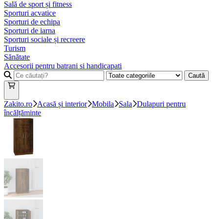
Sală de sport și fitness
Sporturi acvatice
Sporturi de echipa
Sporturi de iarna
Sporturi sociale și recreere
Turism
Sănătate
Accesorii pentru batrani si handicapati
Caută
Zakito.ro
Acasă și interior
Mobila
Sala
Dulapuri pentru
încălțăminte