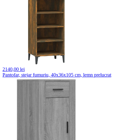
2140,
00 lei
Pantofar, stejar fumuriu, 40x36x105 cm, lemn prelucrat