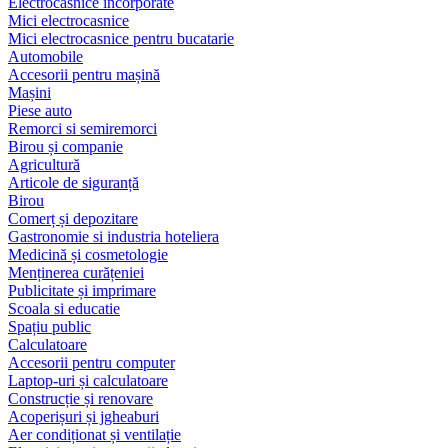
Electrocasnice încorporate
Mici electrocasnice
Mici electrocasnice pentru bucatarie
Automobile
Accesorii pentru mașină
Mașini
Piese auto
Remorci si semiremorci
Birou și companie
Agricultură
Articole de siguranță
Birou
Comerț și depozitare
Gastronomie si industria hoteliera
Medicină și cosmetologie
Menținerea curățeniei
Publicitate și imprimare
Scoala si educatie
Spațiu public
Calculatoare
Accesorii pentru computer
Laptop-uri și calculatoare
Construcție și renovare
Acoperișuri și jgheaburi
Aer condiționat și ventilație