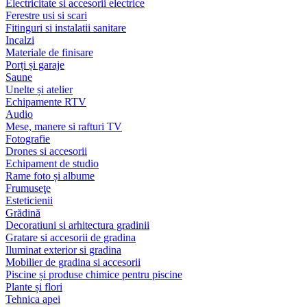
Electricitate si accesorii electrice
Ferestre usi si scari
Fitinguri si instalatii sanitare
Incalzi
Materiale de finisare
Porți și garaje
Saune
Unelte și atelier
Echipamente RTV
Audio
Mese, manere si rafturi TV
Fotografie
Drones si accesorii
Echipament de studio
Rame foto și albume
Frumuseţe
Esteticienii
Grădină
Decoratiuni si arhitectura gradinii
Gratare si accesorii de gradina
Iluminat exterior si gradina
Mobilier de gradina si accesorii
Piscine și produse chimice pentru piscine
Plante și flori
Tehnica apei