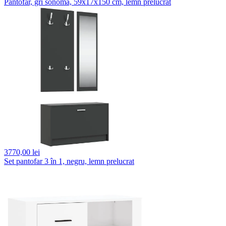
Pantofar, gri sonoma, 59x17x150 cm, lemn prelucrat
3770,
00 lei
Set pantofar 3 în 1, negru, lemn prelucrat