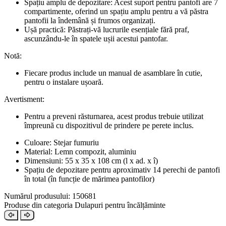
Spațiu amplu de depozitare: Acest suport pentru pantofi are 7
compartimente, oferind un spațiu amplu pentru a vă păstra
pantofii la îndemână și frumos organizați.
Ușă practică: Păstrați-vă lucrurile esențiale fără praf,
ascunzându-le în spatele ușii acestui pantofar.
Notă:
Fiecare produs include un manual de asamblare în cutie,
pentru o instalare ușoară.
Avertisment:
Pentru a preveni răsturnarea, acest produs trebuie utilizat
împreună cu dispozitivul de prindere pe perete inclus.
Culoare: Stejar fumuriu
Material: Lemn compozit, aluminiu
Dimensiuni: 55 x 35 x 108 cm (l x ad. x î)
Spațiu de depozitare pentru aproximativ 14 perechi de pantofi
în total (în funcție de mărimea pantofilor)
Numărul produsului: 150681
Produse din categoria Dulapuri pentru încălțăminte