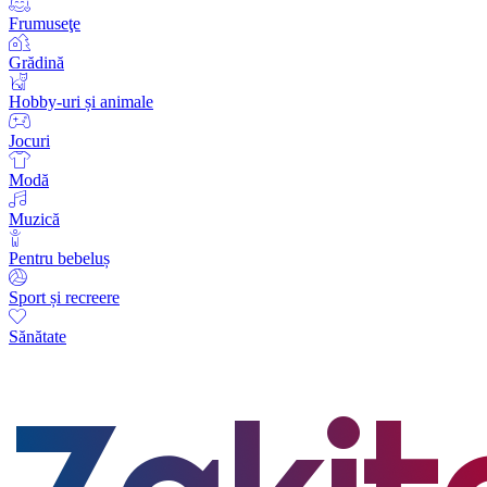
Frumuseţe
Grădină
Hobby-uri și animale
Jocuri
Modă
Muzică
Pentru bebeluș
Sport și recreere
Sănătate