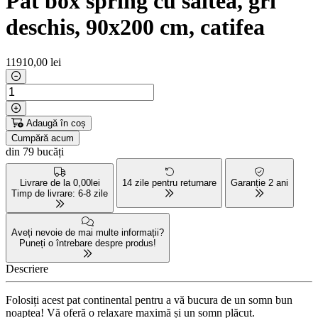
Pat box spring cu saltea, gri
deschis, 90x200 cm, catifea
11910
,00 lei
Adaugă în coș
Cumpără acum
din 79 bucăți
Livrare de la 0,00lei
14 zile pentru returnare
Garanție 2 ani
Timp de livrare: 6-8 zile
Aveți nevoie de mai multe informații?
Puneți o întrebare despre produs!
Descriere
Folosiți acest pat continental pentru a vă bucura de un somn bun
noaptea! Vă oferă o relaxare maximă și un somn plăcut.