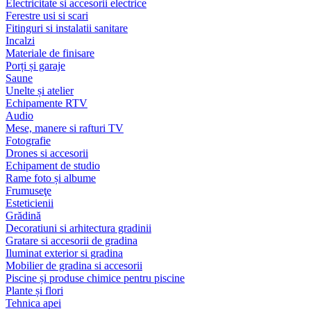
Electricitate si accesorii electrice
Ferestre usi si scari
Fitinguri si instalatii sanitare
Incalzi
Materiale de finisare
Porți și garaje
Saune
Unelte și atelier
Echipamente RTV
Audio
Mese, manere si rafturi TV
Fotografie
Drones si accesorii
Echipament de studio
Rame foto și albume
Frumuseţe
Esteticienii
Grădină
Decoratiuni si arhitectura gradinii
Gratare si accesorii de gradina
Iluminat exterior si gradina
Mobilier de gradina si accesorii
Piscine și produse chimice pentru piscine
Plante și flori
Tehnica apei