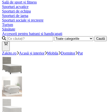
Sală de sport și fitness
Sporturi acvatice
Sporturi de echipa
Sporturi de iarna
Sporturi sociale și recreere
Turism
Sănătate
Accesorii pentru batrani si handicapati
Caută
Zakito.ro
Acasă și interior
Mobila
Dormitor
Pat