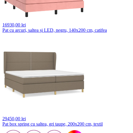
16930,
00 lei
Pat cu arcuri, saltea și LED, negru, 140x200 cm, catifea
29450,
00 lei
Pat box spring cu saltea, gri taupe, 200x200 cm, textil