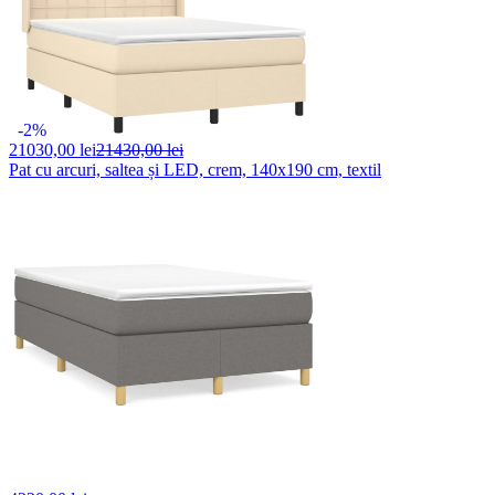
-2%
21030,
00 lei
21430,00 lei
Pat cu arcuri, saltea și LED, crem, 140x190 cm, textil