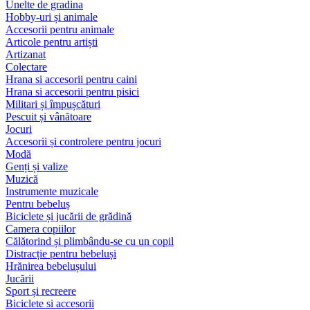
Unelte de gradina
Hobby-uri și animale
Accesorii pentru animale
Articole pentru artiști
Artizanat
Colectare
Hrana si accesorii pentru caini
Hrana si accesorii pentru pisici
Militari și împușcături
Pescuit și vânătoare
Jocuri
Accesorii și controlere pentru jocuri
Modă
Genți și valize
Muzică
Instrumente muzicale
Pentru bebeluș
Biciclete și jucării de grădină
Camera copiilor
Călătorind și plimbându-se cu un copil
Distracție pentru bebeluși
Hrănirea bebelușului
Jucării
Sport și recreere
Biciclete si accesorii