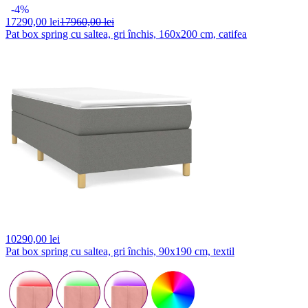
-4%
17290,
00 lei
17960,00 lei
Pat box spring cu saltea, gri închis, 160x200 cm, catifea
10290,
00 lei
Pat box spring cu saltea, gri închis, 90x190 cm, textil