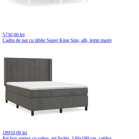
5730,
00 lei
Cadru de pat cu tăblie Super King Size, alb, lemn masiv
18910,
00 lei
Pat box spring cu saltea, gri închis, 140x190 cm, catifea