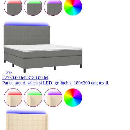
-2%
22730,
00 lei
23180,00 lei
Pat cu arcuri, saltea și LED, gri închis, 180x200 cm, textil