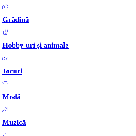
Grădină
Hobby-uri și animale
Jocuri
Modă
Muzică