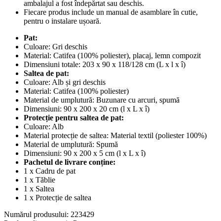
ambalajul a fost îndepărtat sau deschis.
Fiecare produs include un manual de asamblare în cutie,
pentru o instalare ușoară.
Pat:
Culoare: Gri deschis
Material: Catifea (100% poliester), placaj, lemn compozit
Dimensiuni totale: 203 x 90 x 118/128 cm (L x l x î)
Saltea de pat:
Culoare: Alb și gri deschis
Material: Catifea (100% poliester)
Material de umplutură: Buzunare cu arcuri, spumă
Dimensiuni: 90 x 200 x 20 cm (l x L x î)
Protecție pentru saltea de pat:
Culoare: Alb
Material protecție de saltea: Material textil (poliester 100%)
Material de umplutură: Spumă
Dimensiuni: 90 x 200 x 5 cm (l x L x î)
Pachetul de livrare conține:
1 x Cadru de pat
1 x Tăblie
1 x Saltea
1 x Protecție de saltea
Numărul produsului: 223429