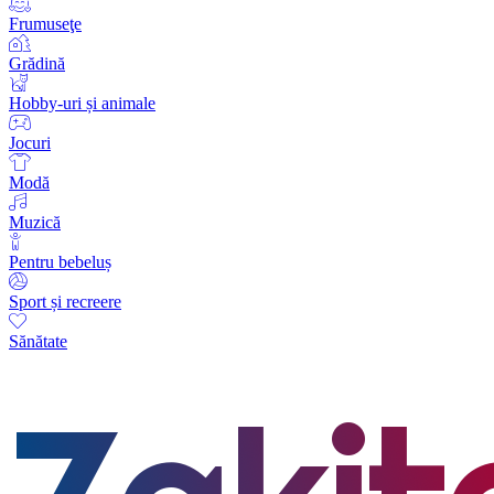
Frumuseţe
Grădină
Hobby-uri și animale
Jocuri
Modă
Muzică
Pentru bebeluș
Sport și recreere
Sănătate