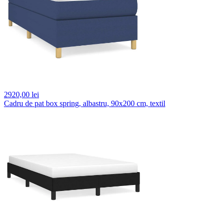
2920,
00 lei
Cadru de pat box spring, albastru, 90x200 cm, textil