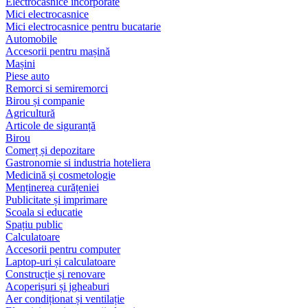
Electrocasnice încorporate
Mici electrocasnice
Mici electrocasnice pentru bucatarie
Automobile
Accesorii pentru mașină
Mașini
Piese auto
Remorci si semiremorci
Birou și companie
Agricultură
Articole de siguranță
Birou
Comerț și depozitare
Gastronomie si industria hoteliera
Medicină și cosmetologie
Menținerea curățeniei
Publicitate și imprimare
Scoala si educatie
Spațiu public
Calculatoare
Accesorii pentru computer
Laptop-uri și calculatoare
Construcție și renovare
Acoperișuri și jgheaburi
Aer condiționat și ventilație