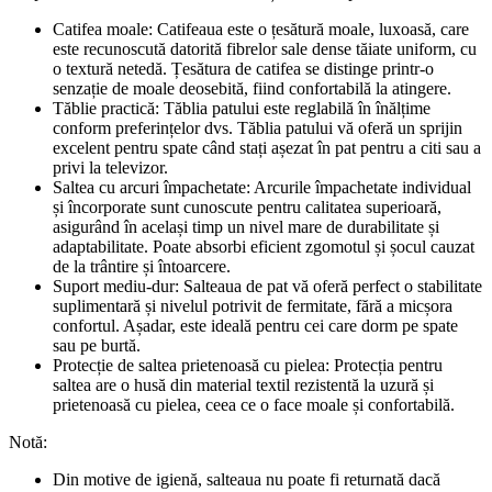
Catifea moale: Catifeaua este o țesătură moale, luxoasă, care
este recunoscută datorită fibrelor sale dense tăiate uniform, cu
o textură netedă. Țesătura de catifea se distinge printr-o
senzație de moale deosebită, fiind confortabilă la atingere.
Tăblie practică: Tăblia patului este reglabilă în înălțime
conform preferințelor dvs. Tăblia patului vă oferă un sprijin
excelent pentru spate când stați așezat în pat pentru a citi sau a
privi la televizor.
Saltea cu arcuri împachetate: Arcurile împachetate individual
și încorporate sunt cunoscute pentru calitatea superioară,
asigurând în același timp un nivel mare de durabilitate și
adaptabilitate. Poate absorbi eficient zgomotul și șocul cauzat
de la trântire și întoarcere.
Suport mediu-dur: Salteaua de pat vă oferă perfect o stabilitate
suplimentară și nivelul potrivit de fermitate, fără a micșora
confortul. Așadar, este ideală pentru cei care dorm pe spate
sau pe burtă.
Protecție de saltea prietenoasă cu pielea: Protecția pentru
saltea are o husă din material textil rezistentă la uzură și
prietenoasă cu pielea, ceea ce o face moale și confortabilă.
Notă:
Din motive de igienă, salteaua nu poate fi returnată dacă