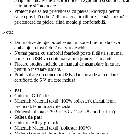
adaptabilitate. Poate absorbi eficient zgomotul și șocul cauzat
la trântire și întoarcere.
Protecție de saltea prietenoasă cu pielea: Protecția pentru
saltea prezintă o husă din material textil, rezistentă la uzură și
prietenoasă cu pielea, fiind moale și confortabilă.
Notă:
Din motive de igienă, salteaua nu poate fi returnată dacă
ambalajul a fost îndepărtat sau deschis.
Numai partea cu simbolul foarfecă poate fi tăiată și numai
partea cu USB va continua să funcționeze ca înainte.
Fiecare produs include un manual de asamblare în cutie,
pentru o instalare ușoară.
Produsul are un conector USB, dar sursa de alimentare
certificată de 5 V nu este inclusă.
Pat:
Culoare: Gri închis
Material: Material textil (100% poliester), placaj, lemn
prelucrat, lemn masiv de zadă
Dimensiuni totale: 203 x 163 x 118/128 cm (L x l x î)
Saltea de pat:
Culoare: Alb și gri închis
Material: Material textil (poliester 100%)
Material de umplutură: Arcuri împachetate, spumă