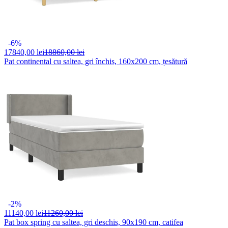
-6%
17840,
00 lei
18860,00 lei
Pat continental cu saltea, gri închis, 160x200 cm, țesătură
-2%
11140,
00 lei
11260,00 lei
Pat box spring cu saltea, gri deschis, 90x190 cm, catifea