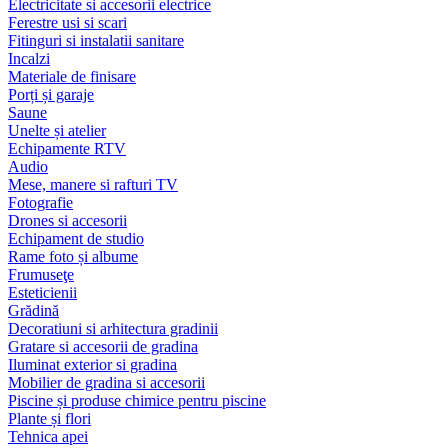
Electricitate si accesorii electrice
Ferestre usi si scari
Fitinguri si instalatii sanitare
Incalzi
Materiale de finisare
Porți și garaje
Saune
Unelte și atelier
Echipamente RTV
Audio
Mese, manere si rafturi TV
Fotografie
Drones si accesorii
Echipament de studio
Rame foto și albume
Frumuseţe
Esteticienii
Grădină
Decoratiuni si arhitectura gradinii
Gratare si accesorii de gradina
Iluminat exterior si gradina
Mobilier de gradina si accesorii
Piscine și produse chimice pentru piscine
Plante și flori
Tehnica apei