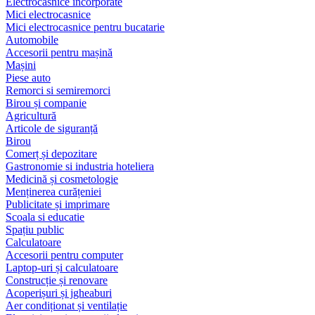
Electrocasnice încorporate
Mici electrocasnice
Mici electrocasnice pentru bucatarie
Automobile
Accesorii pentru mașină
Mașini
Piese auto
Remorci si semiremorci
Birou și companie
Agricultură
Articole de siguranță
Birou
Comerț și depozitare
Gastronomie si industria hoteliera
Medicină și cosmetologie
Menținerea curățeniei
Publicitate și imprimare
Scoala si educatie
Spațiu public
Calculatoare
Accesorii pentru computer
Laptop-uri și calculatoare
Construcție și renovare
Acoperișuri și jgheaburi
Aer condiționat și ventilație