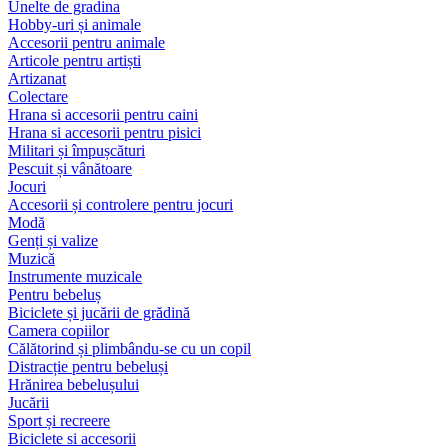
Unelte de gradina
Hobby-uri și animale
Accesorii pentru animale
Articole pentru artiști
Artizanat
Colectare
Hrana si accesorii pentru caini
Hrana si accesorii pentru pisici
Militari și împușcături
Pescuit și vânătoare
Jocuri
Accesorii și controlere pentru jocuri
Modă
Genți și valize
Muzică
Instrumente muzicale
Pentru bebeluș
Biciclete și jucării de grădină
Camera copiilor
Călătorind și plimbându-se cu un copil
Distracție pentru bebeluși
Hrănirea bebelușului
Jucării
Sport și recreere
Biciclete si accesorii