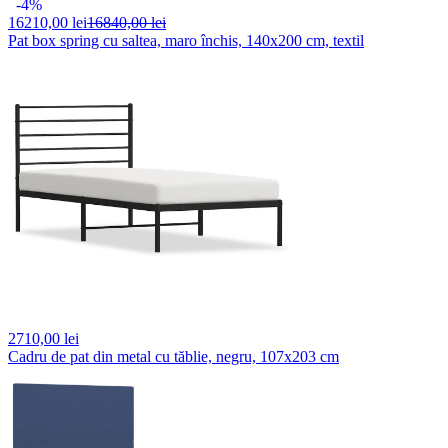
-4%
16210,
00 lei
16840,00 lei
Pat box spring cu saltea, maro închis, 140x200 cm, textil
2710,
00 lei
Cadru de pat din metal cu tăblie, negru, 107x203 cm