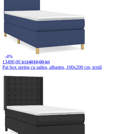
-4%
13490,
00 lei
14010,00 lei
Pat box spring cu saltea, albastru, 100x200 cm, textil