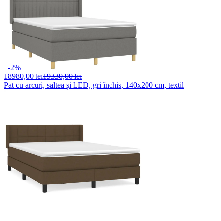
-2%
18980,
00 lei
19330,00 lei
Pat cu arcuri, saltea și LED, gri închis, 140x200 cm, textil