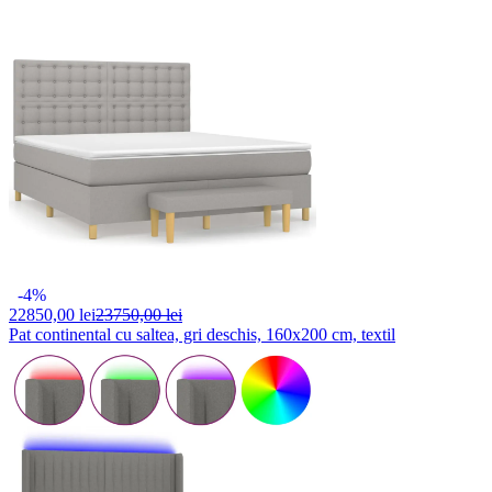
-4%
22850,
00 lei
23750,00 lei
Pat continental cu saltea, gri deschis, 160x200 cm, textil