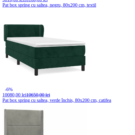
Pat box spring cu saltea, negru, 80x200 cm, textil
-6%
10080,
00 lei
10650,00 lei
Pat box spring cu saltea, verde închis, 80x200 cm, catifea