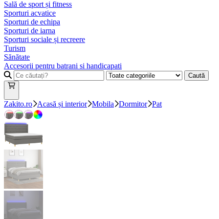
Sală de sport și fitness
Sporturi acvatice
Sporturi de echipa
Sporturi de iarna
Sporturi sociale și recreere
Turism
Sănătate
Accesorii pentru batrani si handicapati
Caută
Zakito.ro
Acasă și interior
Mobila
Dormitor
Pat