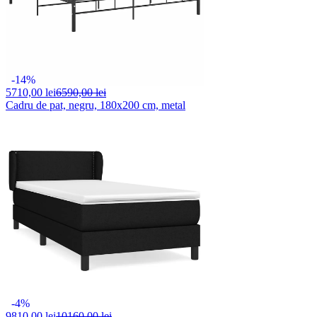
-14%
5710,
00 lei
6590,00 lei
Cadru de pat, negru, 180x200 cm, metal
-4%
9810,
00 lei
10160,00 lei