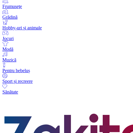
Frumuseţe
Grădină
Hobby-uri și animale
Jocuri
Modă
Muzică
Pentru bebeluș
Sport și recreere
Sănătate