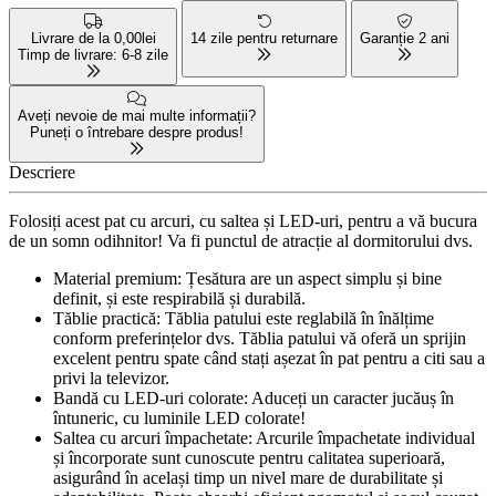
Livrare de la 0,00lei
14 zile pentru returnare
Garanție 2 ani
Timp de livrare: 6-8 zile
Aveți nevoie de mai multe informații?
Puneți o întrebare despre produs!
Descriere
Folosiți acest pat cu arcuri, cu saltea și LED-uri, pentru a vă bucura
de un somn odihnitor! Va fi punctul de atracție al dormitorului dvs.
Material premium: Țesătura are un aspect simplu și bine
definit, și este respirabilă și durabilă.
Tăblie practică: Tăblia patului este reglabilă în înălțime
conform preferințelor dvs. Tăblia patului vă oferă un sprijin
excelent pentru spate când stați așezat în pat pentru a citi sau a
privi la televizor.
Bandă cu LED-uri colorate: Aduceți un caracter jucăuș în
întuneric, cu luminile LED colorate!
Saltea cu arcuri împachetate: Arcurile împachetate individual
și încorporate sunt cunoscute pentru calitatea superioară,
asigurând în același timp un nivel mare de durabilitate și