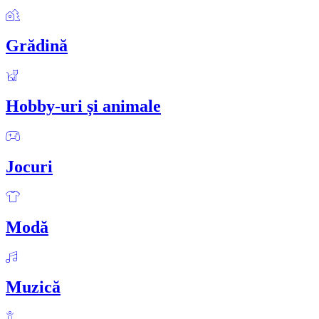
Grădină
Hobby-uri și animale
Jocuri
Modă
Muzică