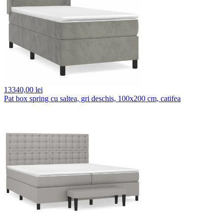
13340,
00 lei
Pat box spring cu saltea, gri deschis, 100x200 cm, catifea