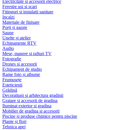
Electricitate si accesorii electrice
Ferestre usi si scari
Fitinguri si instalatii sanitare
Incalzi
Materiale de finisare
Porți și garaje
Saune
Unelte și atelier
Echipamente RTV
Audio
Mese, manere si rafturi TV
Fotografie
Drones si accesorii
Echipament de studio
Rame foto și albume
Frumuseţe
Esteticienii
Grădină
Decoratiuni si arhitectura gradinii
Gratare si accesorii de gradina
Iluminat exterior si gradina
Mobilier de gradina si accesorii
Piscine și produse chimice pentru piscine
Plante și flori
Tehnica apei