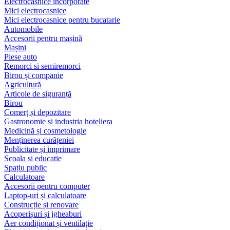
Electrocasnice încorporate
Mici electrocasnice
Mici electrocasnice pentru bucatarie
Automobile
Accesorii pentru mașină
Mașini
Piese auto
Remorci si semiremorci
Birou și companie
Agricultură
Articole de siguranță
Birou
Comerț și depozitare
Gastronomie si industria hoteliera
Medicină și cosmetologie
Menținerea curățeniei
Publicitate și imprimare
Scoala si educatie
Spațiu public
Calculatoare
Accesorii pentru computer
Laptop-uri și calculatoare
Construcție și renovare
Acoperișuri și jgheaburi
Aer condiționat și ventilație