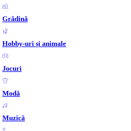
Grădină
Hobby-uri și animale
Jocuri
Modă
Muzică