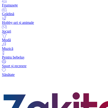
Frumuseţe
Grădină
Hobby-uri și animale
Jocuri
Modă
Muzică
Pentru bebeluș
Sport și recreere
Sănătate