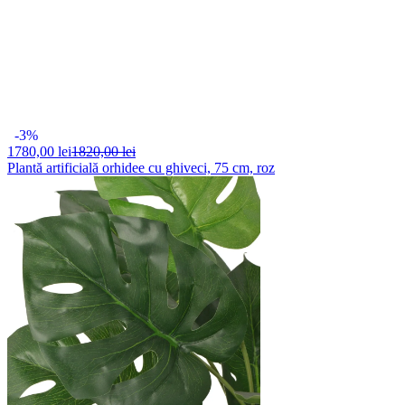
-3%
1780,
00 lei
1820,00 lei
Plantă artificială orhidee cu ghiveci, 75 cm, roz