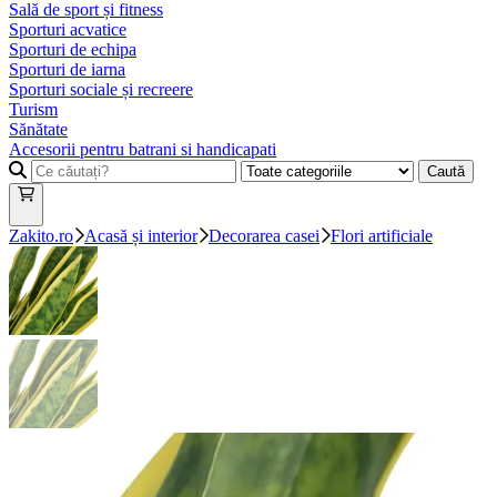
Sală de sport și fitness
Sporturi acvatice
Sporturi de echipa
Sporturi de iarna
Sporturi sociale și recreere
Turism
Sănătate
Accesorii pentru batrani si handicapati
Caută
Zakito.ro
Acasă și interior
Decorarea casei
Flori artificiale