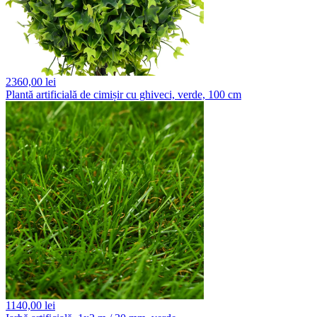
2360,
00 lei
Plantă artificială de cimișir cu ghiveci, verde, 100 cm
1140,
00 lei