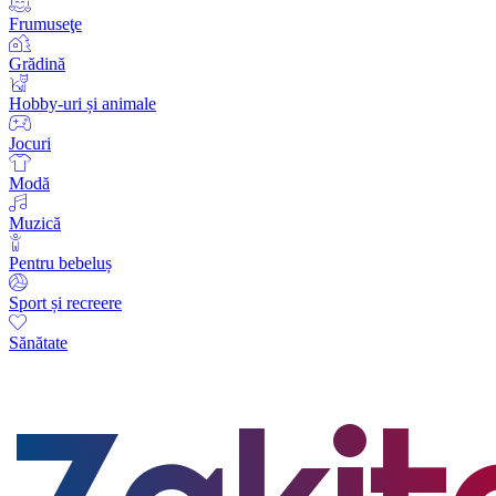
Frumuseţe
Grădină
Hobby-uri și animale
Jocuri
Modă
Muzică
Pentru bebeluș
Sport și recreere
Sănătate