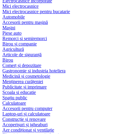
Electrocasnice încorporate
Mici electrocasnice
Mici electrocasnice pentru bucatarie
Automobile
Accesorii pentru mașină
Mașini
Piese auto
Remorci si semiremorci
Birou și companie
Agricultură
Articole de siguranță
Birou
Comerț și depozitare
Gastronomie si industria hoteliera
Medicină și cosmetologie
Menținerea curățeniei
Publicitate și imprimare
Scoala si educatie
Spațiu public
Calculatoare
Accesorii pentru computer
Laptop-uri și calculatoare
Construcție și renovare
Acoperișuri și jgheaburi
Aer condiționat și ventilație