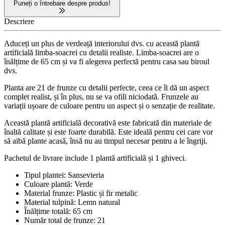
Puneți o întrebare despre produs!
Descriere
Aduceți un plus de verdeață interiorului dvs. cu această plantă
artificială limba-soacrei cu detalii realiste. Limba-soacrei are o
înălțime de 65 cm și va fi alegerea perfectă pentru casa sau biroul
dvs.
Planta are 21 de frunze cu detalii perfecte, ceea ce îi dă un aspect
complet realist, și în plus, nu se va ofili niciodată. Frunzele au
variații ușoare de culoare pentru un aspect și o senzație de realitate.
Această plantă artificială decorativă este fabricată din materiale de
înaltă calitate și este foarte durabilă. Este ideală pentru cei care vor
să aibă plante acasă, însă nu au timpul necesar pentru a le îngriji.
Pachetul de livrare include 1 plantă artificială și 1 ghiveci.
Tipul plantei: Sansevieria
Culoare plantă: Verde
Material frunze: Plastic și fir metalic
Material tulpină: Lemn natural
Înălțime totală: 65 cm
Număr total de frunze: 21