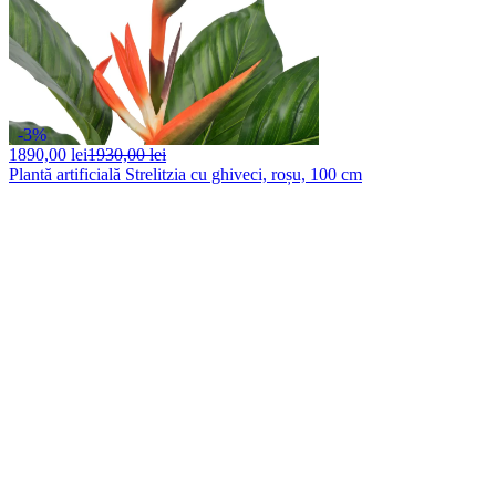
-3%
1890,
00 lei
1930,00 lei
Plantă artificială Strelitzia cu ghiveci, roșu, 100 cm