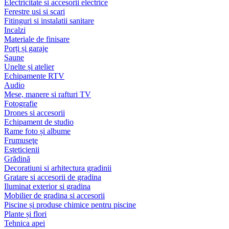
Electricitate si accesorii electrice
Ferestre usi si scari
Fitinguri si instalatii sanitare
Incalzi
Materiale de finisare
Porți și garaje
Saune
Unelte și atelier
Echipamente RTV
Audio
Mese, manere si rafturi TV
Fotografie
Drones si accesorii
Echipament de studio
Rame foto și albume
Frumuseţe
Esteticienii
Grădină
Decoratiuni si arhitectura gradinii
Gratare si accesorii de gradina
Iluminat exterior si gradina
Mobilier de gradina si accesorii
Piscine și produse chimice pentru piscine
Plante și flori
Tehnica apei