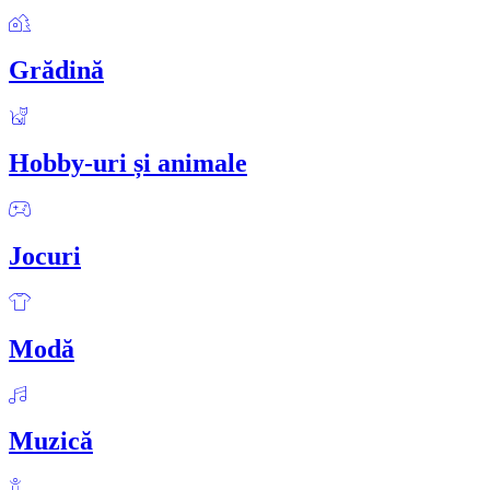
Grădină
Hobby-uri și animale
Jocuri
Modă
Muzică