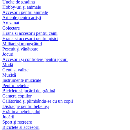
Unelte de gradina
Hobby-uri și animale
Accesorii pentru animale
Articole pentru artiști
Artizanat
Colectare
Hrana si accesorii pentru caini
Hrana si accesorii pentru pisici
Militari și împușcături
Pescuit și vânătoare
Jocuri
Accesorii și controlere pentru jocuri
Modă
Genți și valize
Muzică
Instrumente muzicale
Pentru bebeluș
Biciclete și jucării de grădină
Camera copiilor
Călătorind și plimbându-se cu un copil
Distracție pentru bebeluși
Hrănirea bebelușului
Jucării
Sport și recreere
Biciclete si accesorii