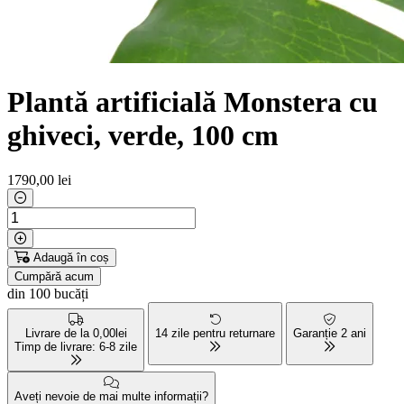
Plantă artificială Monstera cu
ghiveci, verde, 100 cm
1790
,00 lei
Adaugă în coș
Cumpără acum
din 100 bucăți
Livrare de la 0,00lei
14 zile pentru returnare
Garanție 2 ani
Timp de livrare: 6-8 zile
Aveți nevoie de mai multe informații?