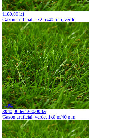
1180,
00 lei
Gazon artificial, 1x2 m/40 mm, verde
-8%
3940,
00 lei
4260,00 lei
Gazon artificial, verde, 1x8 m/40 mm