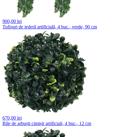
900,
00 lei
Tufișuri de iederă artificială, 4 buc., verde, 90 cm
670,
00 lei
Bile de arbuști cimișir artificiali, 4 buc., 12 cm