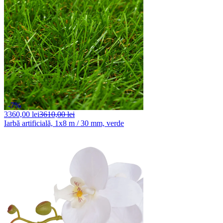
-7%
3360,
00 lei
3610,00 lei
Iarbă artificială, 1x8 m / 30 mm, verde