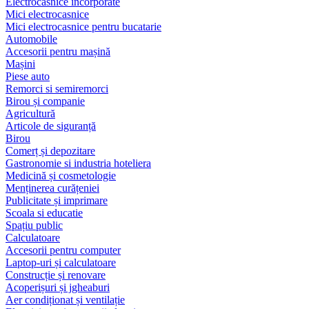
Electrocasnice încorporate
Mici electrocasnice
Mici electrocasnice pentru bucatarie
Automobile
Accesorii pentru mașină
Mașini
Piese auto
Remorci si semiremorci
Birou și companie
Agricultură
Articole de siguranță
Birou
Comerț și depozitare
Gastronomie si industria hoteliera
Medicină și cosmetologie
Menținerea curățeniei
Publicitate și imprimare
Scoala si educatie
Spațiu public
Calculatoare
Accesorii pentru computer
Laptop-uri și calculatoare
Construcție și renovare
Acoperișuri și jgheaburi
Aer condiționat și ventilație