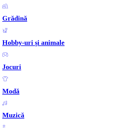
Grădină
Hobby-uri și animale
Jocuri
Modă
Muzică