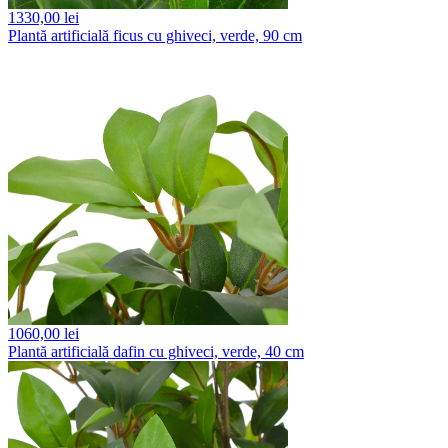
1330,
00 lei
Plantă artificială ficus cu ghiveci, verde, 90 cm
1060,
00 lei
Plantă artificială dafin cu ghiveci, verde, 40 cm