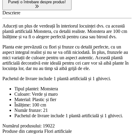
Puneți o întrebare despre produs!
Descriere
Aduceți un plus de verdeață în interiorul locuinței dvs. cu această
plantă artificială Monstera, cu detalii realiste. Monstera are 100 cm
înălțime și va fi o alegere perfectă pentru casa sau biroul dvs.
Planta este prevăzută cu flori și frunze cu detalii perfecte, cu un
aspect integral realist și nu se va ofili niciodată. În plus, frunzele au
mici variații de culoare pentru un aspect autentic. Această plantă
artificială decorativă este ideală pentru cei care vor să aibă plante în
locuința lor, dar nu au timp să aibă grijă de ele.
Pachetul de livrare include 1 plantă artificială și 1 ghiveci.
Tipul plantei: Monstera
Culoare: Verde și maro
Material: Plastic și fier
Înălțime: 100 cm
Număr frunze: 21
Pachetul de livrare include 1 plantă artificială și 1 ghiveci.
Numărul produsului: 19022
Produse din categoria Flori artificiale