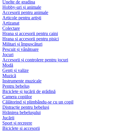
Unelte de gradina
Hobby-uri și animale
Accesorii pentru animale
Articole pentru artiști
Artizanat
Colectare
Hrana si accesorii pentru caini
Hrana si accesorii pentru pisici
Militari și împușcături
Pescuit și vânătoare
Jocuri
Accesorii și controlere pentru jocuri
Modă
Genți și valize
Muzică
Instrumente muzicale
Pentru bebeluș
Biciclete și jucării de grădină
Camera copiilor
Călătorind și plimbându-se cu un copil
Distracție pentru bebeluși
Hrănirea bebelușului
Jucării
Sport și recreere
Biciclete si accesorii