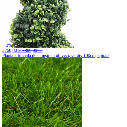
-2%
3760,
00 lei
3800,00 lei
Plantă artificială de cimișir cu ghiveci, verde, 100cm, spirală