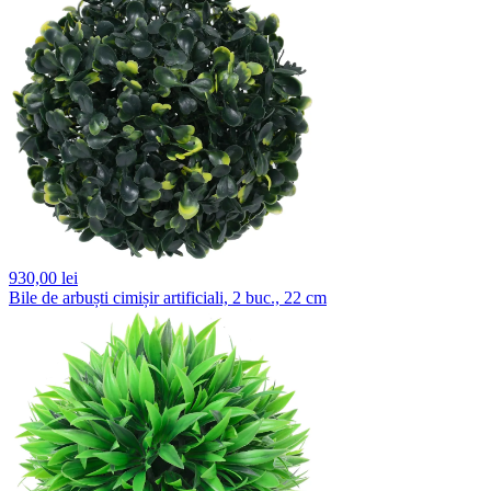
930,
00 lei
Bile de arbuști cimișir artificiali, 2 buc., 22 cm