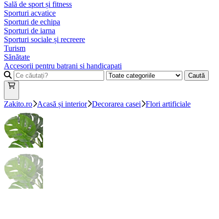
Sală de sport și fitness
Sporturi acvatice
Sporturi de echipa
Sporturi de iarna
Sporturi sociale și recreere
Turism
Sănătate
Accesorii pentru batrani si handicapati
Caută
Zakito.ro
Acasă și interior
Decorarea casei
Flori artificiale