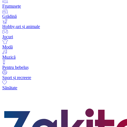
Frumuseţe
Grădină
Hobby-uri și animale
Jocuri
Modă
Muzică
Pentru bebeluș
Sport și recreere
Sănătate