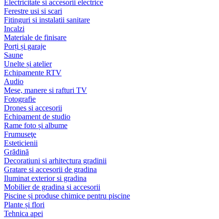
Electricitate si accesorii electrice
Ferestre usi si scari
Fitinguri si instalatii sanitare
Incalzi
Materiale de finisare
Porți și garaje
Saune
Unelte și atelier
Echipamente RTV
Audio
Mese, manere si rafturi TV
Fotografie
Drones si accesorii
Echipament de studio
Rame foto și albume
Frumuseţe
Esteticienii
Grădină
Decoratiuni si arhitectura gradinii
Gratare si accesorii de gradina
Iluminat exterior si gradina
Mobilier de gradina si accesorii
Piscine și produse chimice pentru piscine
Plante și flori
Tehnica apei