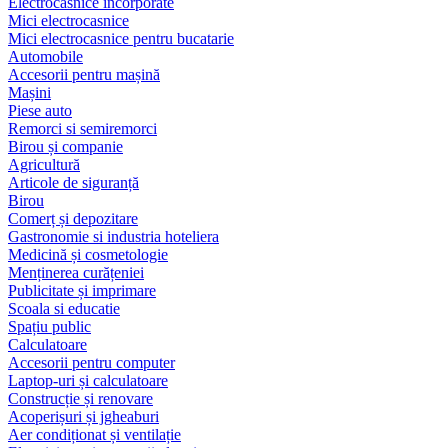
Electrocasnice încorporate
Mici electrocasnice
Mici electrocasnice pentru bucatarie
Automobile
Accesorii pentru mașină
Mașini
Piese auto
Remorci si semiremorci
Birou și companie
Agricultură
Articole de siguranță
Birou
Comerț și depozitare
Gastronomie si industria hoteliera
Medicină și cosmetologie
Menținerea curățeniei
Publicitate și imprimare
Scoala si educatie
Spațiu public
Calculatoare
Accesorii pentru computer
Laptop-uri și calculatoare
Construcție și renovare
Acoperișuri și jgheaburi
Aer condiționat și ventilație