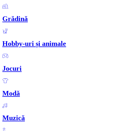
Grădină
Hobby-uri și animale
Jocuri
Modă
Muzică