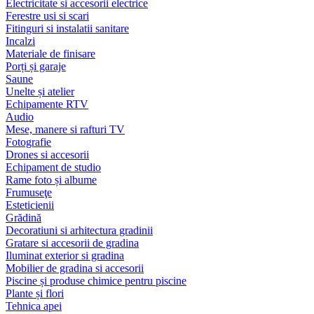
Electricitate si accesorii electrice
Ferestre usi si scari
Fitinguri si instalatii sanitare
Incalzi
Materiale de finisare
Porți și garaje
Saune
Unelte și atelier
Echipamente RTV
Audio
Mese, manere si rafturi TV
Fotografie
Drones si accesorii
Echipament de studio
Rame foto și albume
Frumuseţe
Esteticienii
Grădină
Decoratiuni si arhitectura gradinii
Gratare si accesorii de gradina
Iluminat exterior si gradina
Mobilier de gradina si accesorii
Piscine și produse chimice pentru piscine
Plante și flori
Tehnica apei