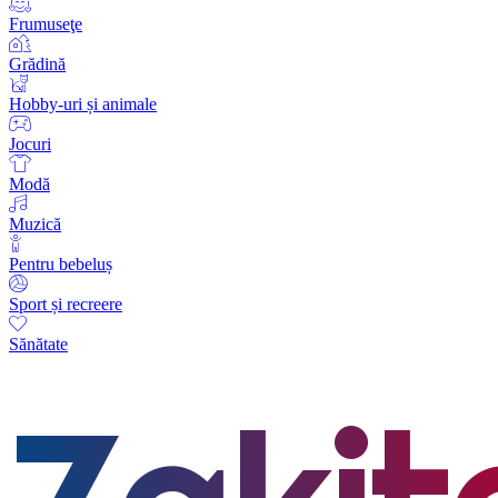
Frumuseţe
Grădină
Hobby-uri și animale
Jocuri
Modă
Muzică
Pentru bebeluș
Sport și recreere
Sănătate