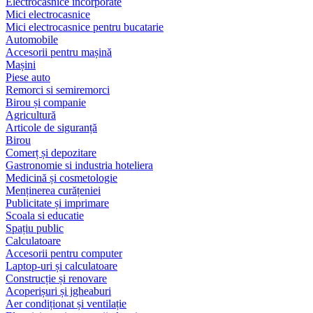
Electrocasnice încorporate
Mici electrocasnice
Mici electrocasnice pentru bucatarie
Automobile
Accesorii pentru mașină
Mașini
Piese auto
Remorci si semiremorci
Birou și companie
Agricultură
Articole de siguranță
Birou
Comerț și depozitare
Gastronomie si industria hoteliera
Medicină și cosmetologie
Menținerea curățeniei
Publicitate și imprimare
Scoala si educatie
Spațiu public
Calculatoare
Accesorii pentru computer
Laptop-uri și calculatoare
Construcție și renovare
Acoperișuri și jgheaburi
Aer condiționat și ventilație