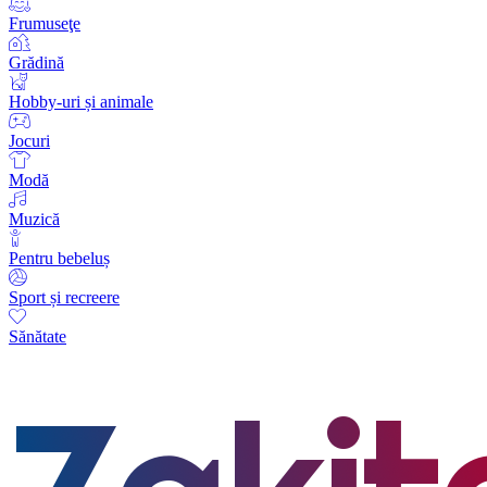
Frumuseţe
Grădină
Hobby-uri și animale
Jocuri
Modă
Muzică
Pentru bebeluș
Sport și recreere
Sănătate