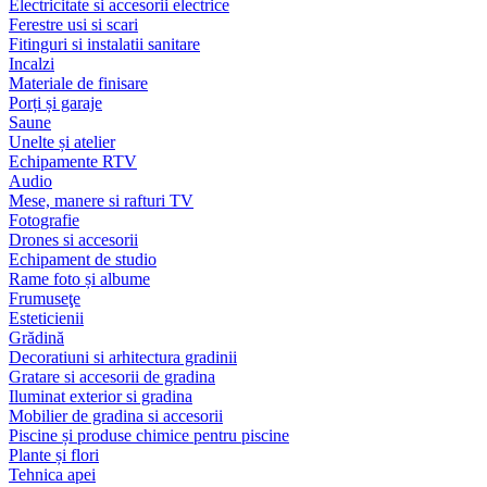
Electricitate si accesorii electrice
Ferestre usi si scari
Fitinguri si instalatii sanitare
Incalzi
Materiale de finisare
Porți și garaje
Saune
Unelte și atelier
Echipamente RTV
Audio
Mese, manere si rafturi TV
Fotografie
Drones si accesorii
Echipament de studio
Rame foto și albume
Frumuseţe
Esteticienii
Grădină
Decoratiuni si arhitectura gradinii
Gratare si accesorii de gradina
Iluminat exterior si gradina
Mobilier de gradina si accesorii
Piscine și produse chimice pentru piscine
Plante și flori
Tehnica apei