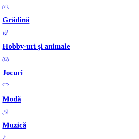
Grădină
Hobby-uri și animale
Jocuri
Modă
Muzică