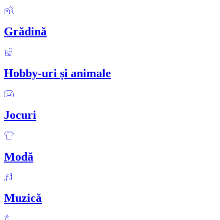
Grădină
Hobby-uri și animale
Jocuri
Modă
Muzică