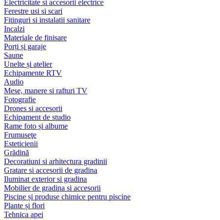
Electricitate si accesorii electrice
Ferestre usi si scari
Fitinguri si instalatii sanitare
Incalzi
Materiale de finisare
Porți și garaje
Saune
Unelte și atelier
Echipamente RTV
Audio
Mese, manere si rafturi TV
Fotografie
Drones si accesorii
Echipament de studio
Rame foto și albume
Frumuseţe
Esteticienii
Grădină
Decoratiuni si arhitectura gradinii
Gratare si accesorii de gradina
Iluminat exterior si gradina
Mobilier de gradina si accesorii
Piscine și produse chimice pentru piscine
Plante și flori
Tehnica apei