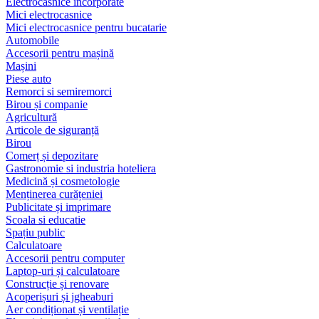
Electrocasnice încorporate
Mici electrocasnice
Mici electrocasnice pentru bucatarie
Automobile
Accesorii pentru mașină
Mașini
Piese auto
Remorci si semiremorci
Birou și companie
Agricultură
Articole de siguranță
Birou
Comerț și depozitare
Gastronomie si industria hoteliera
Medicină și cosmetologie
Menținerea curățeniei
Publicitate și imprimare
Scoala si educatie
Spațiu public
Calculatoare
Accesorii pentru computer
Laptop-uri și calculatoare
Construcție și renovare
Acoperișuri și jgheaburi
Aer condiționat și ventilație