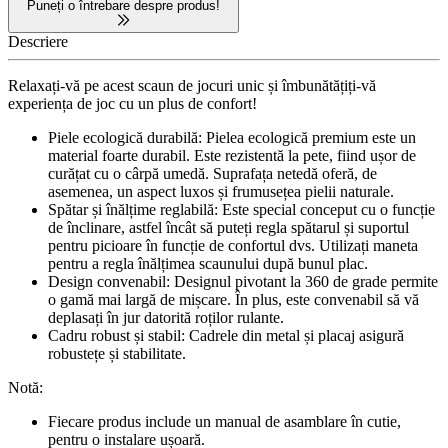
Puneți o întrebare despre produs!
Descriere
Relaxați-vă pe acest scaun de jocuri unic și îmbunătățiți-vă
experiența de joc cu un plus de confort!
Piele ecologică durabilă: Pielea ecologică premium este un
material foarte durabil. Este rezistentă la pete, fiind ușor de
curățat cu o cârpă umedă. Suprafața netedă oferă, de
asemenea, un aspect luxos și frumusețea pielii naturale.
Spătar și înălțime reglabilă: Este special conceput cu o funcție
de înclinare, astfel încât să puteți regla spătarul și suportul
pentru picioare în funcție de confortul dvs. Utilizați maneta
pentru a regla înălțimea scaunului după bunul plac.
Design convenabil: Designul pivotant la 360 de grade permite
o gamă mai largă de mișcare. În plus, este convenabil să vă
deplasați în jur datorită roților rulante.
Cadru robust și stabil: Cadrele din metal și placaj asigură
robustețe și stabilitate.
Notă:
Fiecare produs include un manual de asamblare în cutie,
pentru o instalare ușoară.