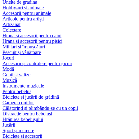
Unelte de gradina
Hobby-uri și animale
Accesorii pentru animale
Articole pentru artiști
Artizanat
Colectare
Hrana si accesorii pentru caini
Hrana si accesorii pentru pisici
Militari și împușcături
Pescuit și vânătoare
Jocuri
Accesorii și controlere pentru jocuri
Modă
Genți și valize
Muzică
Instrumente muzicale
Pentru bebeluș
Biciclete și jucării de grădină
Camera copiilor
Călătorind și plimbându-se cu un copil
Distracție pentru bebeluși
Hrănirea bebelușului
Jucării
Sport și recreere
Biciclete si accesorii