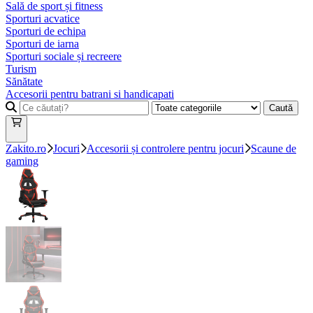
Sală de sport și fitness
Sporturi acvatice
Sporturi de echipa
Sporturi de iarna
Sporturi sociale și recreere
Turism
Sănătate
Accesorii pentru batrani si handicapati
Caută
Zakito.ro
Jocuri
Accesorii și controlere pentru jocuri
Scaune de
gaming