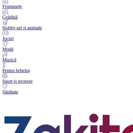
Frumuseţe
Grădină
Hobby-uri și animale
Jocuri
Modă
Muzică
Pentru bebeluș
Sport și recreere
Sănătate