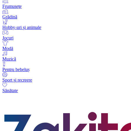
Frumuseţe
Grădină
Hobby-uri și animale
Jocuri
Modă
Muzică
Pentru bebeluș
Sport și recreere
Sănătate