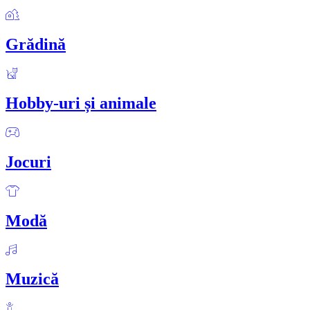
Grădină
Hobby-uri și animale
Jocuri
Modă
Muzică