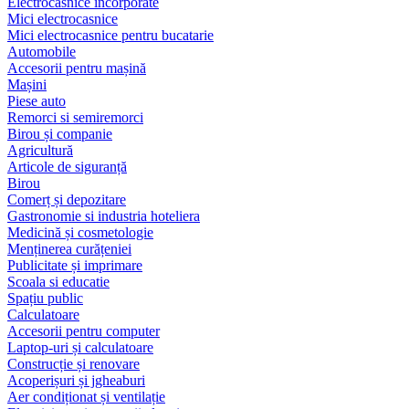
Electrocasnice încorporate
Mici electrocasnice
Mici electrocasnice pentru bucatarie
Automobile
Accesorii pentru mașină
Mașini
Piese auto
Remorci si semiremorci
Birou și companie
Agricultură
Articole de siguranță
Birou
Comerț și depozitare
Gastronomie si industria hoteliera
Medicină și cosmetologie
Menținerea curățeniei
Publicitate și imprimare
Scoala si educatie
Spațiu public
Calculatoare
Accesorii pentru computer
Laptop-uri și calculatoare
Construcție și renovare
Acoperișuri și jgheaburi
Aer condiționat și ventilație