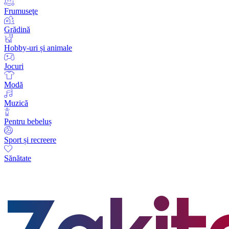
Frumuseţe
Grădină
Hobby-uri și animale
Jocuri
Modă
Muzică
Pentru bebeluș
Sport și recreere
Sănătate