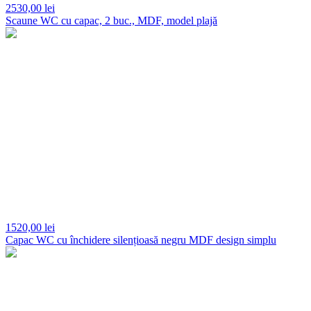
2530,
00 lei
Scaune WC cu capac, 2 buc., MDF, model plajă
1520,
00 lei
Capac WC cu închidere silențioasă negru MDF design simplu