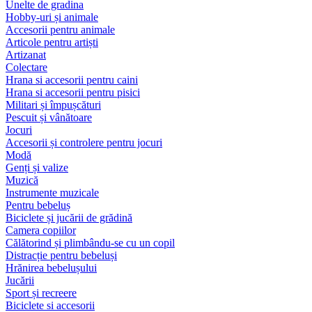
Unelte de gradina
Hobby-uri și animale
Accesorii pentru animale
Articole pentru artiști
Artizanat
Colectare
Hrana si accesorii pentru caini
Hrana si accesorii pentru pisici
Militari și împușcături
Pescuit și vânătoare
Jocuri
Accesorii și controlere pentru jocuri
Modă
Genți și valize
Muzică
Instrumente muzicale
Pentru bebeluș
Biciclete și jucării de grădină
Camera copiilor
Călătorind și plimbându-se cu un copil
Distracție pentru bebeluși
Hrănirea bebelușului
Jucării
Sport și recreere
Biciclete si accesorii