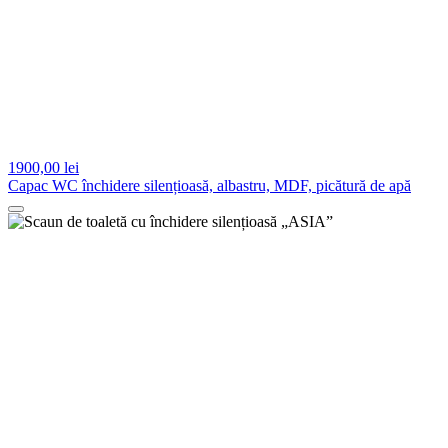
1900,
00 lei
Capac WC închidere silențioasă, albastru, MDF, picătură de apă