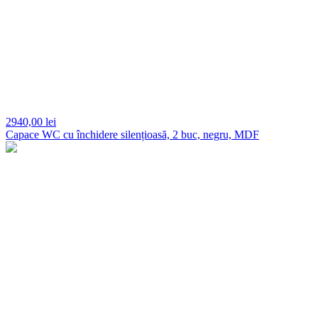
2940,
00 lei
Capace WC cu închidere silențioasă, 2 buc, negru, MDF