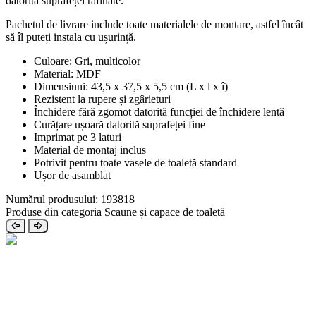
datorită suprafeței rafinate.
Pachetul de livrare include toate materialele de montare, astfel încât
să îl puteți instala cu ușurință.
Culoare: Gri, multicolor
Material: MDF
Dimensiuni: 43,5 x 37,5 x 5,5 cm (L x l x î)
Rezistent la rupere și zgârieturi
Închidere fără zgomot datorită funcției de închidere lentă
Curățare ușoară datorită suprafeței fine
Imprimat pe 3 laturi
Material de montaj inclus
Potrivit pentru toate vasele de toaletă standard
Ușor de asamblat
Numărul produsului: 193818
Produse din categoria Scaune și capace de toaletă