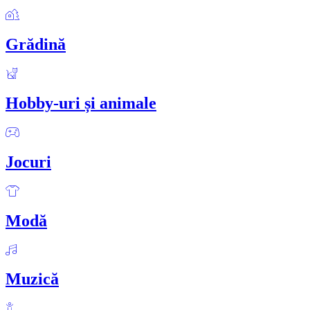
Grădină
Hobby-uri și animale
Jocuri
Modă
Muzică