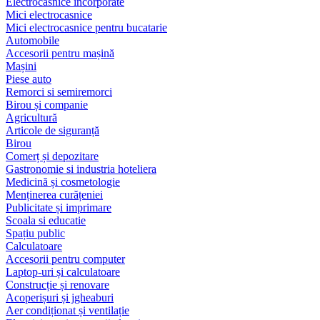
Electrocasnice încorporate
Mici electrocasnice
Mici electrocasnice pentru bucatarie
Automobile
Accesorii pentru mașină
Mașini
Piese auto
Remorci si semiremorci
Birou și companie
Agricultură
Articole de siguranță
Birou
Comerț și depozitare
Gastronomie si industria hoteliera
Medicină și cosmetologie
Menținerea curățeniei
Publicitate și imprimare
Scoala si educatie
Spațiu public
Calculatoare
Accesorii pentru computer
Laptop-uri și calculatoare
Construcție și renovare
Acoperișuri și jgheaburi
Aer condiționat și ventilație