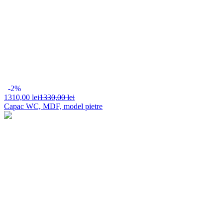
-2%
1310,
00 lei
1330,00 lei
Capac WC, MDF, model pietre