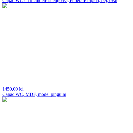
Capac WC cu închidere silențioasă, eliberare rapidă, bej, oval
1450,
00 lei
Capac WC, MDF, model pinguini