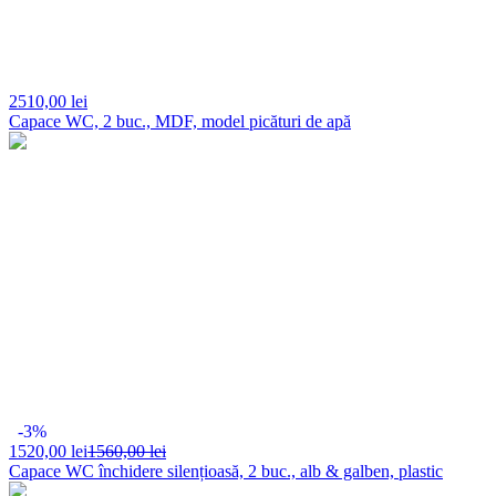
2510,
00 lei
Capace WC, 2 buc., MDF, model picături de apă
-3%
1520,
00 lei
1560,00 lei
Capace WC închidere silențioasă, 2 buc., alb & galben, plastic