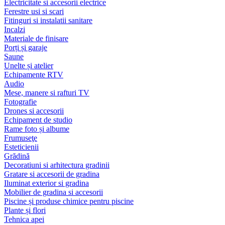
Electricitate si accesorii electrice
Ferestre usi si scari
Fitinguri si instalatii sanitare
Incalzi
Materiale de finisare
Porți și garaje
Saune
Unelte și atelier
Echipamente RTV
Audio
Mese, manere si rafturi TV
Fotografie
Drones si accesorii
Echipament de studio
Rame foto și albume
Frumuseţe
Esteticienii
Grădină
Decoratiuni si arhitectura gradinii
Gratare si accesorii de gradina
Iluminat exterior si gradina
Mobilier de gradina si accesorii
Piscine și produse chimice pentru piscine
Plante și flori
Tehnica apei