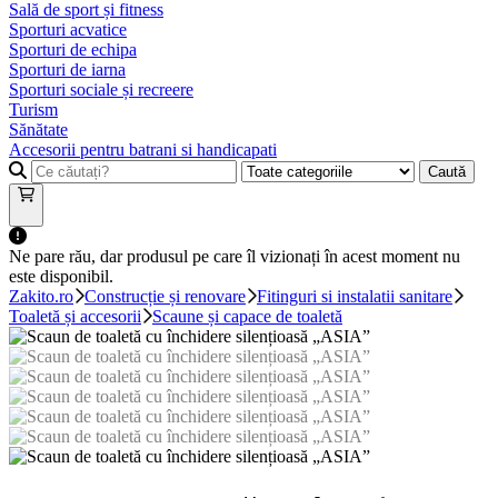
Sală de sport și fitness
Sporturi acvatice
Sporturi de echipa
Sporturi de iarna
Sporturi sociale și recreere
Turism
Sănătate
Accesorii pentru batrani si handicapati
Caută
Ne pare rău, dar produsul pe care îl vizionați în acest moment nu
este disponibil.
Zakito.ro
Construcție și renovare
Fitinguri si instalatii sanitare
Toaletă și accesorii
Scaune și capace de toaletă