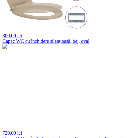
800,
00 lei
Capac WC cu închidere silențioasă, bej, oval
720,
00 lei