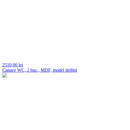
2510,
00 lei
Capace WC, 2 buc., MDF, model delfini