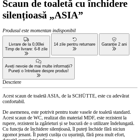
Scaun de toaletă cu închidere
silențioasă „ASIA”
Produsul este momentan indisponibil
Livrare de la 0,00lei
14 zile pentru returnare
Garanție 2 ani
Timp de livrare: 6-8 zile
Aveți nevoie de mai multe informații?
Puneți o întrebare despre produs!
Descriere
Acest scaun de toaletă ASIA, de la SCHÜTTE, este cu adevărat
confortabil.
De asemenea, este potrivit pentru toate vasele de toaletă standard.
Acest scaun de WC, realizat din material MDF, este rezistent la
rupere, rezistent la zgârieturi și se bucură de o utilizare îndelungată.
Cu funcția de închidere silențioasă, îl puteți închide fără niciun
zgomot jenant. Îl puteți curăța cu ușurință, fără prea mult efort,