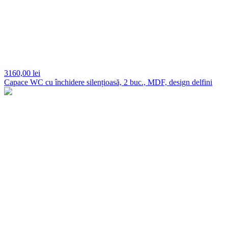
3160,
00 lei
Capace WC cu închidere silențioasă, 2 buc., MDF, design delfini