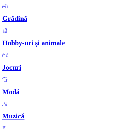
Grădină
Hobby-uri și animale
Jocuri
Modă
Muzică