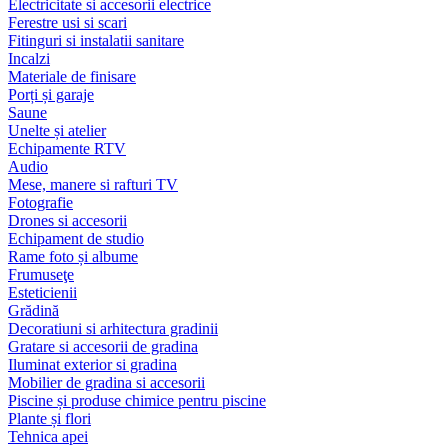
Electricitate si accesorii electrice
Ferestre usi si scari
Fitinguri si instalatii sanitare
Incalzi
Materiale de finisare
Porți și garaje
Saune
Unelte și atelier
Echipamente RTV
Audio
Mese, manere si rafturi TV
Fotografie
Drones si accesorii
Echipament de studio
Rame foto și albume
Frumuseţe
Esteticienii
Grădină
Decoratiuni si arhitectura gradinii
Gratare si accesorii de gradina
Iluminat exterior si gradina
Mobilier de gradina si accesorii
Piscine și produse chimice pentru piscine
Plante și flori
Tehnica apei