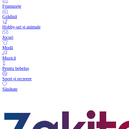
Frumuseţe
Grădină
Hobby-uri și animale
Jocuri
Modă
Muzică
Pentru bebeluș
Sport și recreere
Sănătate