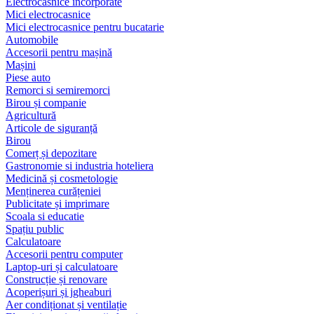
Electrocasnice încorporate
Mici electrocasnice
Mici electrocasnice pentru bucatarie
Automobile
Accesorii pentru mașină
Mașini
Piese auto
Remorci si semiremorci
Birou și companie
Agricultură
Articole de siguranță
Birou
Comerț și depozitare
Gastronomie si industria hoteliera
Medicină și cosmetologie
Menținerea curățeniei
Publicitate și imprimare
Scoala si educatie
Spațiu public
Calculatoare
Accesorii pentru computer
Laptop-uri și calculatoare
Construcție și renovare
Acoperișuri și jgheaburi
Aer condiționat și ventilație