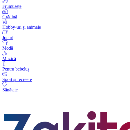
Frumuseţe
Grădină
Hobby-uri și animale
Jocuri
Modă
Muzică
Pentru bebeluș
Sport și recreere
Sănătate