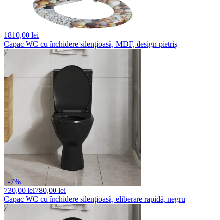
1810,
00 lei
Capac WC cu închidere silențioasă, MDF, design pietriș
-7%
730,
00 lei
780,00 lei
Capac WC cu închidere silențioasă, eliberare rapidă, negru