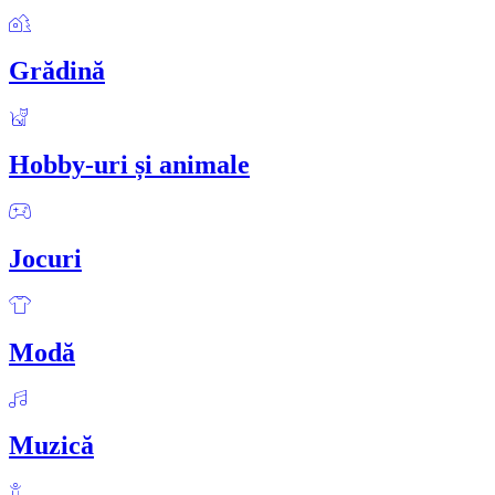
Grădină
Hobby-uri și animale
Jocuri
Modă
Muzică