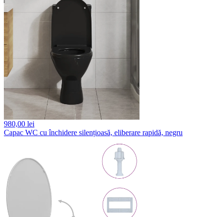
980,
00 lei
Capac WC cu închidere silențioasă, eliberare rapidă, negru