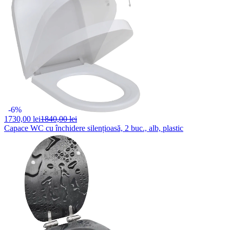
-6%
1730,
00 lei
1840,00 lei
Capace WC cu închidere silențioasă, 2 buc., alb, plastic