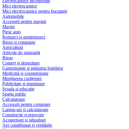
Electrocasnice încorporate
Mici electrocasnice
Mici electrocasnice pentru bucatarie
Automobile
Accesorii pentru mașină
Mașini
Piese auto
Remorci si semiremorci
Birou și companie
Agricultură
Articole de siguranță
Birou
Comerț și depozitare
Gastronomie si industria hoteliera
Medicină și cosmetologie
Menținerea curățeniei
Publicitate și imprimare
Scoala si educatie
Spațiu public
Calculatoare
Accesorii pentru computer
Laptop-uri și calculatoare
Construcție și renovare
Acoperișuri și jgheaburi
Aer condiționat și ventilație