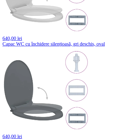
640,
00 lei
Capac WC cu închidere silențioasă, gri deschis, oval
640,
00 lei