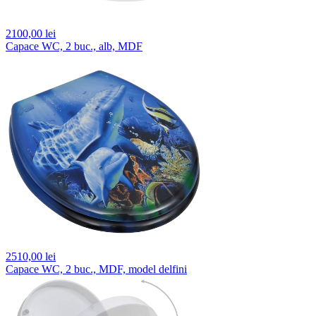
2100,
00 lei
Capace WC, 2 buc., alb, MDF
2510,
00 lei
Capace WC, 2 buc., MDF, model delfini