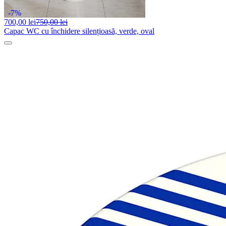
-7%
700,
00 lei
750,00 lei
Capac WC cu închidere silențioasă, verde, oval