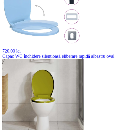
720,
00 lei
Capac WC închidere silențioasă eliberare rapidă albastru oval