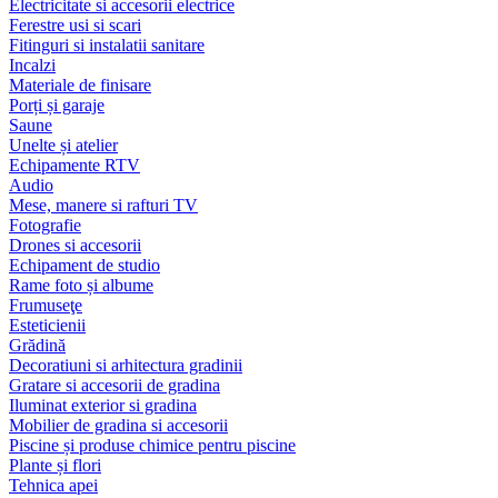
Electricitate si accesorii electrice
Ferestre usi si scari
Fitinguri si instalatii sanitare
Incalzi
Materiale de finisare
Porți și garaje
Saune
Unelte și atelier
Echipamente RTV
Audio
Mese, manere si rafturi TV
Fotografie
Drones si accesorii
Echipament de studio
Rame foto și albume
Frumuseţe
Esteticienii
Grădină
Decoratiuni si arhitectura gradinii
Gratare si accesorii de gradina
Iluminat exterior si gradina
Mobilier de gradina si accesorii
Piscine și produse chimice pentru piscine
Plante și flori
Tehnica apei