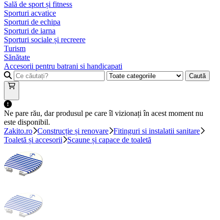
Sală de sport și fitness
Sporturi acvatice
Sporturi de echipa
Sporturi de iarna
Sporturi sociale și recreere
Turism
Sănătate
Accesorii pentru batrani si handicapati
Caută
Ne pare rău, dar produsul pe care îl vizionați în acest moment nu
este disponibil.
Zakito.ro
Construcție și renovare
Fitinguri si instalatii sanitare
Toaletă și accesorii
Scaune și capace de toaletă