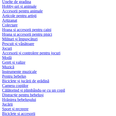
Unelte de gradina
Hobby-uri și animale
Accesorii pentru animale
Articole pentru artiști
Artizanat
Colectare
Hrana si accesorii pentru caini
Hrana si accesorii pentru pisici
Militari și împușcături
Pescuit și vânătoare
Jocuri
Accesorii și controlere pentru jocuri
Modă
Genți și valize
Muzică
Instrumente muzicale
Pentru bebeluș
Biciclete și jucării de grădină
Camera copiilor
Călătorind și plimbându-se cu un copil
Distracție pentru bebeluși
Hrănirea bebelușului
Jucării
Sport și recreere
Biciclete si accesorii