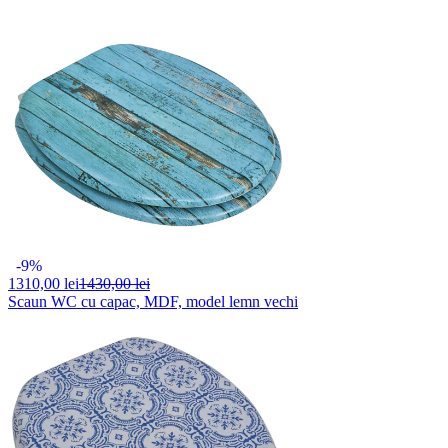
-9%
1310,
00 lei
1430,00 lei
Scaun WC cu capac, MDF, model lemn vechi