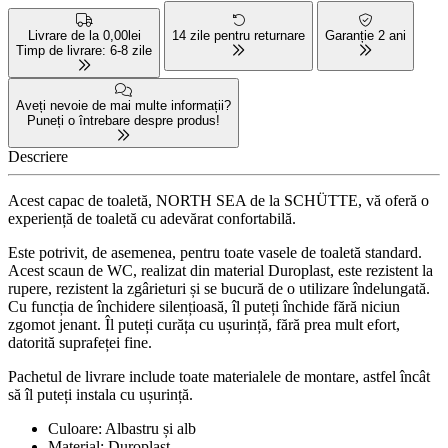
Livrare de la 0,00lei
14 zile pentru returnare
Garanție 2 ani
Timp de livrare: 6-8 zile
Aveți nevoie de mai multe informații?
Puneți o întrebare despre produs!
Descriere
Acest capac de toaletă, NORTH SEA de la SCHÜTTE, vă oferă o
experiență de toaletă cu adevărat confortabilă.
Este potrivit, de asemenea, pentru toate vasele de toaletă standard.
Acest scaun de WC, realizat din material Duroplast, este rezistent la
rupere, rezistent la zgârieturi și se bucură de o utilizare îndelungată.
Cu funcția de închidere silențioasă, îl puteți închide fără niciun
zgomot jenant. Îl puteți curăța cu ușurință, fără prea mult efort,
datorită suprafeței fine.
Pachetul de livrare include toate materialele de montare, astfel încât
să îl puteți instala cu ușurință.
Culoare: Albastru și alb
Material: Duroplast