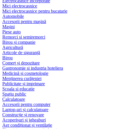
Electrocasnice încorporate
Mici electrocasnice
Mici electrocasnice pentru bucatarie
Automobile
Accesorii pentru mașină
Mașini
Piese auto
Remorci si semiremorci
Birou și companie
Agricultură
Articole de siguranță
Birou
Comerț și depozitare
Gastronomie si industria hoteliera
Medicină și cosmetologie
Menținerea curățeniei
Publicitate și imprimare
Scoala si educatie
Spațiu public
Calculatoare
Accesorii pentru computer
Laptop-uri și calculatoare
Construcție și renovare
Acoperișuri și jgheaburi
Aer condiționat și ventilație