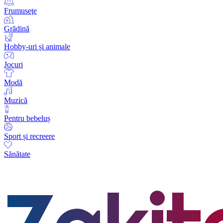
Frumuseţe
Grădină
Hobby-uri și animale
Jocuri
Modă
Muzică
Pentru bebeluș
Sport și recreere
Sănătate