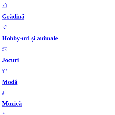
Grădină
Hobby-uri și animale
Jocuri
Modă
Muzică