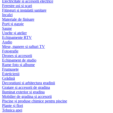
Electricitate si accesorii electrice
Ferestre usi si scari
Fitinguri si instalatii sanitare
Incalzi
Materiale de finisare
Porți și garaje
Saune
Unelte și atelier
Echipamente RTV
Audio
Mese, manere si rafturi TV
Fotografie
Drones si accesorii
Echipament de studio
Rame foto și albume
Frumuseţe
Esteticienii
Grădină
Decoratiuni si arhitectura gradinii
Gratare si accesorii de gradina
Iluminat exterior si gradina
Mobilier de gradina si accesorii
Piscine și produse chimice pentru piscine
Plante și flori
Tehnica apei