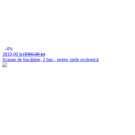
-4%
3810,
00 lei
3960,00 lei
Scaune de bucătărie, 2 buc., negru, piele ecologică