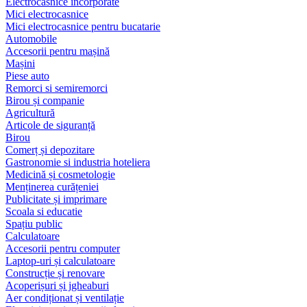
Electrocasnice încorporate
Mici electrocasnice
Mici electrocasnice pentru bucatarie
Automobile
Accesorii pentru mașină
Mașini
Piese auto
Remorci si semiremorci
Birou și companie
Agricultură
Articole de siguranță
Birou
Comerț și depozitare
Gastronomie si industria hoteliera
Medicină și cosmetologie
Menținerea curățeniei
Publicitate și imprimare
Scoala si educatie
Spațiu public
Calculatoare
Accesorii pentru computer
Laptop-uri și calculatoare
Construcție și renovare
Acoperișuri și jgheaburi
Aer condiționat și ventilație