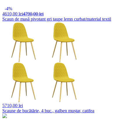
-4%
4610,
00 lei
4790,00 lei
Scaun de masă pivotant gri taupe lemn curbat/material textil
5710,
00 lei
Scaune de bucătărie, 4 buc., galben muștar, catifea