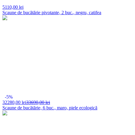
5110,
00 lei
Scaune de bucătărie pivotante, 2 buc., negru, catifea
-5%
32280,
00 lei
33690,00 lei
Scaune de bucătărie, 6 buc., maro, piele ecologică