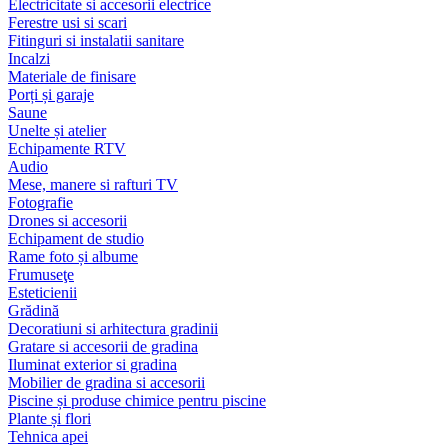
Electricitate si accesorii electrice
Ferestre usi si scari
Fitinguri si instalatii sanitare
Incalzi
Materiale de finisare
Porți și garaje
Saune
Unelte și atelier
Echipamente RTV
Audio
Mese, manere si rafturi TV
Fotografie
Drones si accesorii
Echipament de studio
Rame foto și albume
Frumuseţe
Esteticienii
Grădină
Decoratiuni si arhitectura gradinii
Gratare si accesorii de gradina
Iluminat exterior si gradina
Mobilier de gradina si accesorii
Piscine și produse chimice pentru piscine
Plante și flori
Tehnica apei