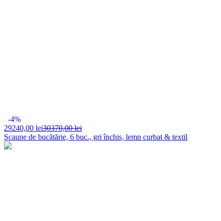
-4%
29240,
00 lei
30370,00 lei
Scaune de bucătărie, 6 buc., gri închis, lemn curbat & textil