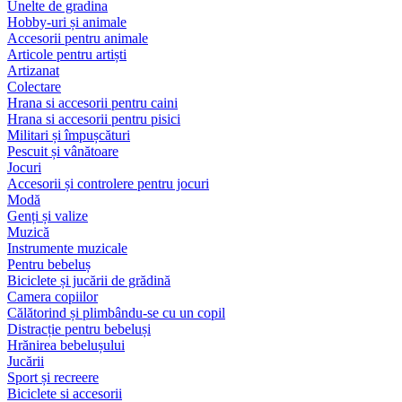
Unelte de gradina
Hobby-uri și animale
Accesorii pentru animale
Articole pentru artiști
Artizanat
Colectare
Hrana si accesorii pentru caini
Hrana si accesorii pentru pisici
Militari și împușcături
Pescuit și vânătoare
Jocuri
Accesorii și controlere pentru jocuri
Modă
Genți și valize
Muzică
Instrumente muzicale
Pentru bebeluș
Biciclete și jucării de grădină
Camera copiilor
Călătorind și plimbându-se cu un copil
Distracție pentru bebeluși
Hrănirea bebelușului
Jucării
Sport și recreere
Biciclete si accesorii