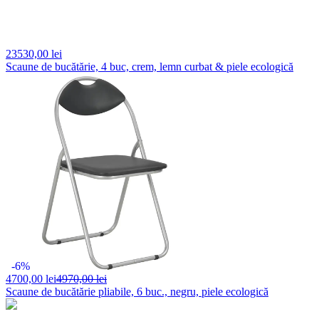
23530,
00 lei
Scaune de bucătărie, 4 buc, crem, lemn curbat & piele ecologică
-6%
4700,
00 lei
4970,00 lei
Scaune de bucătărie pliabile, 6 buc., negru, piele ecologică