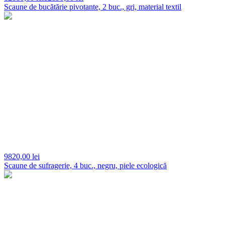
Scaune de bucătărie pivotante, 2 buc., gri, material textil
9820,
00 lei
Scaune de sufragerie, 4 buc., negru, piele ecologică