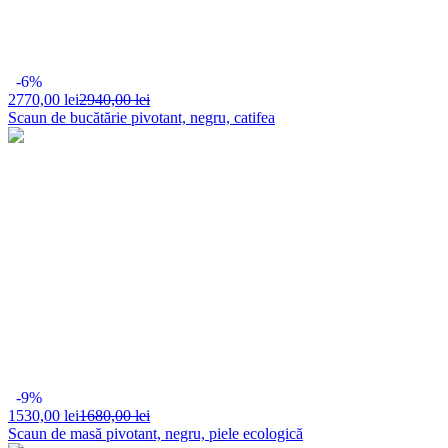
-6%
2770,
00 lei
2940,00 lei
Scaun de bucătărie pivotant, negru, catifea
-9%
1530,
00 lei
1680,00 lei
Scaun de masă pivotant, negru, piele ecologică