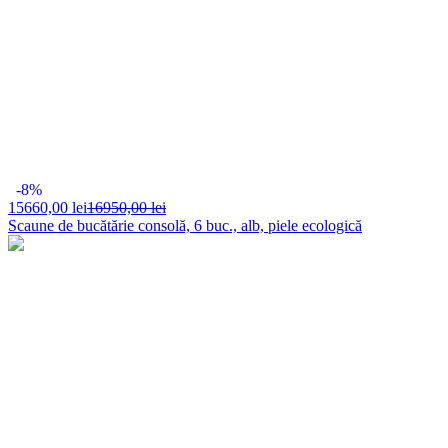
-8%
15660,
00 lei
16950,00 lei
Scaune de bucătărie consolă, 6 buc., alb, piele ecologică