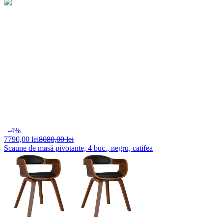
-4%
7790,
00 lei
8080,00 lei
Scaune de masă pivotante, 4 buc., negru, catifea