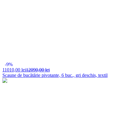
-9%
11010,
00 lei
12090,00 lei
Scaune de bucătărie pivotante, 6 buc., gri deschis, textil