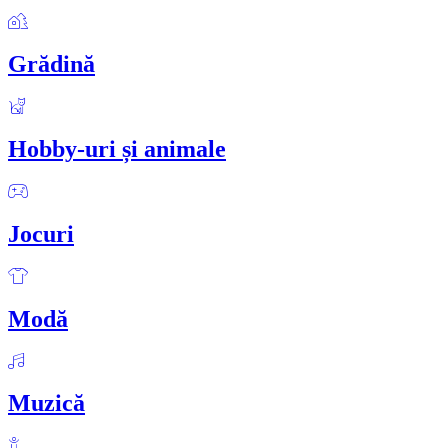
Grădină
Hobby-uri și animale
Jocuri
Modă
Muzică