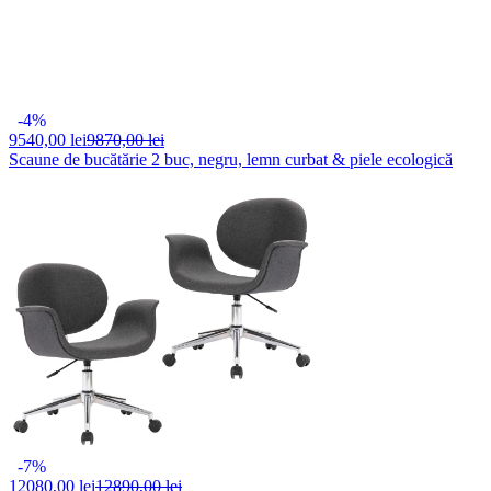
-4%
9540,
00 lei
9870,00 lei
Scaune de bucătărie 2 buc, negru, lemn curbat & piele ecologică
-7%
12080,
00 lei
12890,00 lei