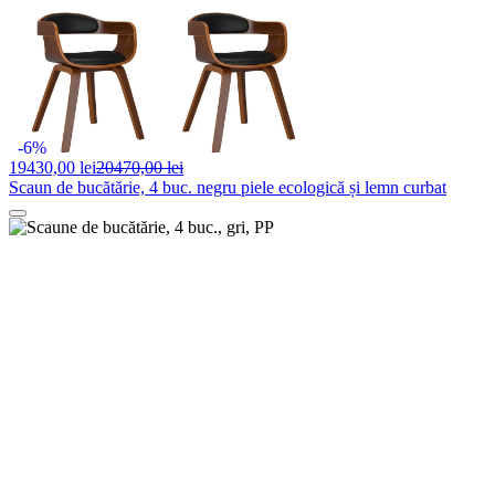
-6%
19430,
00 lei
20470,00 lei
Scaun de bucătărie, 4 buc. negru piele ecologică și lemn curbat