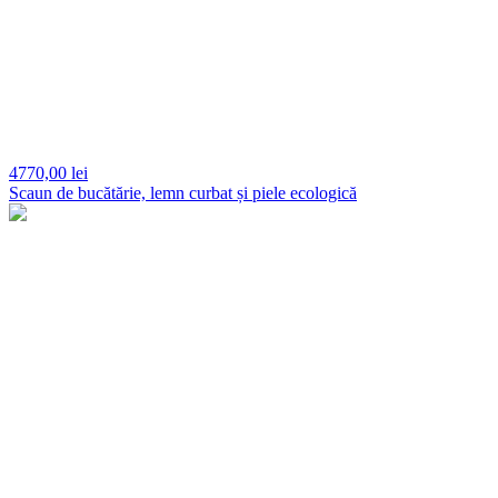
4770,
00 lei
Scaun de bucătărie, lemn curbat și piele ecologică