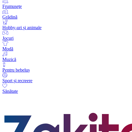
Frumuseţe
Grădină
Hobby-uri și animale
Jocuri
Modă
Muzică
Pentru bebeluș
Sport și recreere
Sănătate