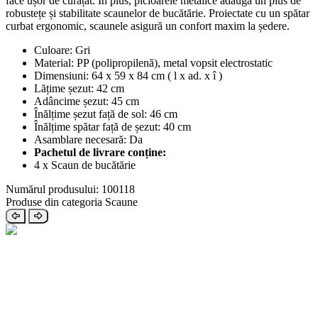
face ușor de curățat. În plus, picioarele metalice adaugă un plus de
robustețe și stabilitate scaunelor de bucătărie. Proiectate cu un spătar
curbat ergonomic, scaunele asigură un confort maxim la ședere.
Culoare: Gri
Material: PP (polipropilenă), metal vopsit electrostatic
Dimensiuni: 64 x 59 x 84 cm ( l x ad. x î )
Lățime șezut: 42 cm
Adâncime șezut: 45 cm
Înălțime șezut față de sol: 46 cm
Înălțime spătar față de șezut: 40 cm
Asamblare necesară: Da
Pachetul de livrare conține:
4 x Scaun de bucătărie
Numărul produsului: 100118
Produse din categoria Scaune