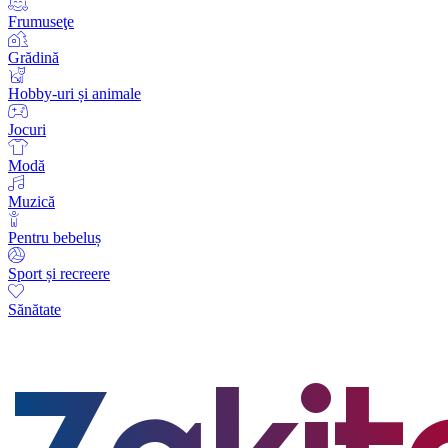
Frumuseţe
Grădină
Hobby-uri și animale
Jocuri
Modă
Muzică
Pentru bebeluș
Sport și recreere
Sănătate