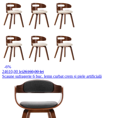
-6%
24610,
00 lei
26160,00 lei
Scaune sufragerie 6 buc. lemn curbat crem și piele artificială