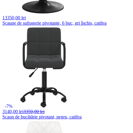
13350,
00 lei
Scaune de sufragerie pivotante, 6 buc, gri închis, catifea
-7%
3140,
00 lei
3350,00 lei
Scaun de bucătărie pivotant, negru, catifea