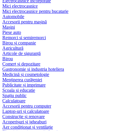
Electrocasnice încorporate
Mici electrocasnice
Mici electrocasnice pentru bucatarie
Automobile
Accesorii pentru mașină
Mașini
Piese auto
Remorci si semiremorci
Birou și companie
Agricultură
Articole de siguranță
Birou
Comerț și depozitare
Gastronomie si industria hoteliera
Medicină și cosmetologie
Menținerea curățeniei
Publicitate și imprimare
Scoala si educatie
Spațiu public
Calculatoare
Accesorii pentru computer
Laptop-uri și calculatoare
Construcție și renovare
Acoperișuri și jgheaburi
Aer condiționat și ventilație