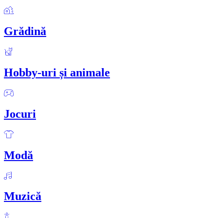
Grădină
Hobby-uri și animale
Jocuri
Modă
Muzică