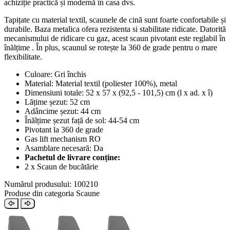
achiziție practică și modernă în casa dvs.
Tapițate cu material textil, scaunele de cină sunt foarte confortabile și
durabile. Baza metalica ofera rezistenta si stabilitate ridicate. Datorită
mecanismului de ridicare cu gaz, acest scaun pivotant este reglabil în
înălțime . În plus, scaunul se rotește la 360 de grade pentru o mare
flexibilitate.
Culoare: Gri închis
Material: Material textil (poliester 100%), metal
Dimensiuni totale: 52 x 57 x (92,5 - 101,5) cm (l x ad. x î)
Lățime șezut: 52 cm
Adâncime șezut: 44 cm
Înălțime șezut față de sol: 44-54 cm
Pivotant la 360 de grade
Gas lift mechanism RO
Asamblare necesară: Da
Pachetul de livrare conține:
2 x Scaun de bucătărie
Numărul produsului: 100210
Produse din categoria Scaune