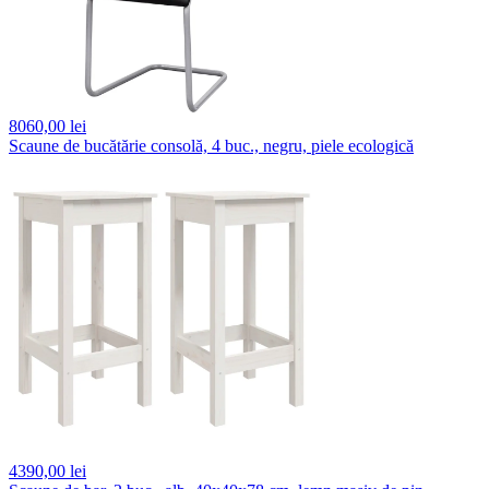
8060,
00 lei
Scaune de bucătărie consolă, 4 buc., negru, piele ecologică
4390,
00 lei