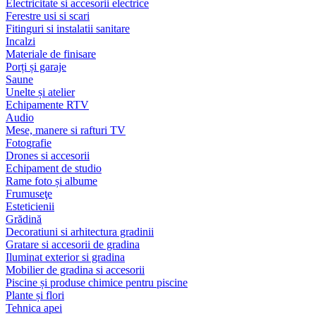
Electricitate si accesorii electrice
Ferestre usi si scari
Fitinguri si instalatii sanitare
Incalzi
Materiale de finisare
Porți și garaje
Saune
Unelte și atelier
Echipamente RTV
Audio
Mese, manere si rafturi TV
Fotografie
Drones si accesorii
Echipament de studio
Rame foto și albume
Frumuseţe
Esteticienii
Grădină
Decoratiuni si arhitectura gradinii
Gratare si accesorii de gradina
Iluminat exterior si gradina
Mobilier de gradina si accesorii
Piscine și produse chimice pentru piscine
Plante și flori
Tehnica apei