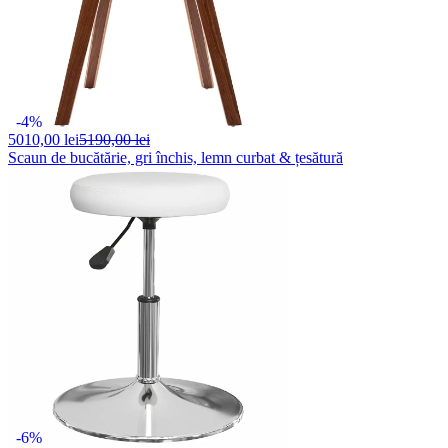
-4%
5010,
00 lei
5190,00 lei
Scaun de bucătărie, gri închis, lemn curbat & țesătură
-6%