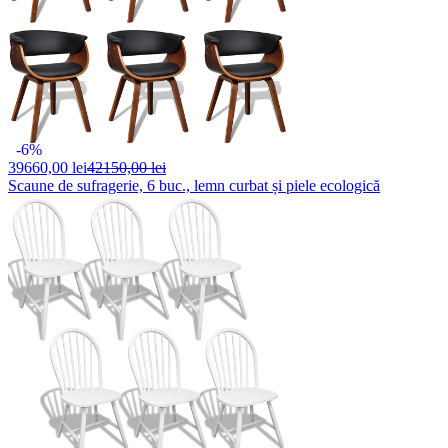
-6%
39660,
00 lei
42150,00 lei
Scaune de sufragerie, 6 buc., lemn curbat și piele ecologică