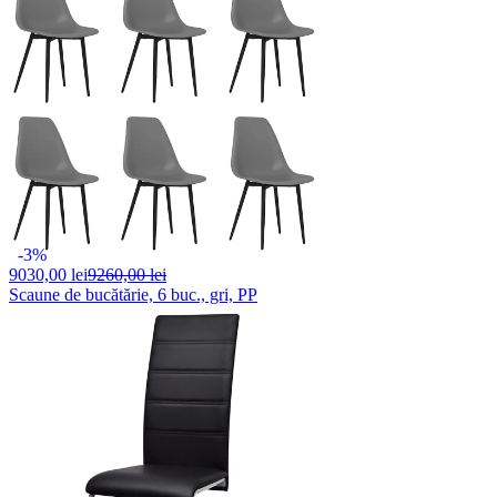
-3%
9030,
00 lei
9260,00 lei
Scaune de bucătărie, 6 buc., gri, PP