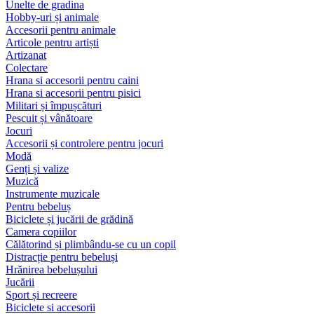
Unelte de gradina
Hobby-uri și animale
Accesorii pentru animale
Articole pentru artiști
Artizanat
Colectare
Hrana si accesorii pentru caini
Hrana si accesorii pentru pisici
Militari și împușcături
Pescuit și vânătoare
Jocuri
Accesorii și controlere pentru jocuri
Modă
Genți și valize
Muzică
Instrumente muzicale
Pentru bebeluș
Biciclete și jucării de grădină
Camera copiilor
Călătorind și plimbându-se cu un copil
Distracție pentru bebeluși
Hrănirea bebelușului
Jucării
Sport și recreere
Biciclete si accesorii