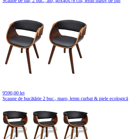
Scaune de bar, 2 buc., alb, 40x40x78 cm, lemn masiv de pin
9590,
00 lei
Scaune de bucătărie 2 buc., maro, lemn curbat & piele ecologică