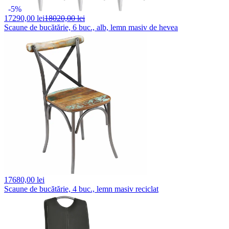
-5%
17290,
00 lei
18020,00 lei
Scaune de bucătărie, 6 buc., alb, lemn masiv de hevea
17680,
00 lei
Scaune de bucătărie, 4 buc., lemn masiv reciclat