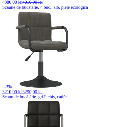
4080,
00 lei
4310,00 lei
Scaune de bucătărie, 4 buc., alb, piele ecologică
-3%
3210,
00 lei
3290,00 lei
Scaun de bucătărie, gri închis, catifea