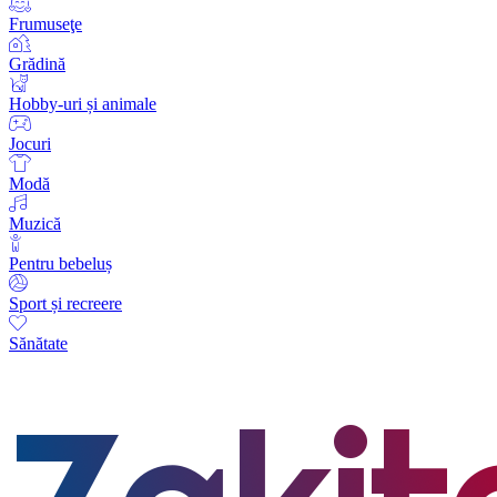
Frumuseţe
Grădină
Hobby-uri și animale
Jocuri
Modă
Muzică
Pentru bebeluș
Sport și recreere
Sănătate