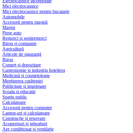
Electrocasnice încorporate
Mici electrocasnice
Mici electrocasnice pentru bucatarie
Automobile
Accesorii pentru mașină
Mașini
Piese auto
Remorci si semiremorci
Birou și companie
Agricultură
Articole de siguranță
Birou
Comerț și depozitare
Gastronomie si industria hoteliera
Medicină și cosmetologie
Menținerea curățeniei
Publicitate și imprimare
Scoala si educatie
Spațiu public
Calculatoare
Accesorii pentru computer
Laptop-uri și calculatoare
Construcție și renovare
Acoperișuri și jgheaburi
Aer condiționat și ventilație