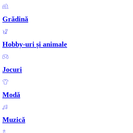
Grădină
Hobby-uri și animale
Jocuri
Modă
Muzică