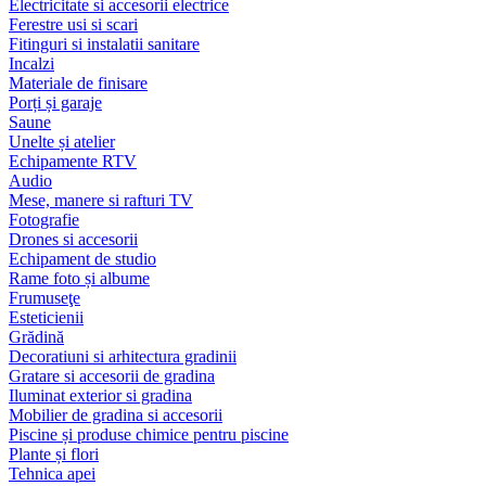
Electricitate si accesorii electrice
Ferestre usi si scari
Fitinguri si instalatii sanitare
Incalzi
Materiale de finisare
Porți și garaje
Saune
Unelte și atelier
Echipamente RTV
Audio
Mese, manere si rafturi TV
Fotografie
Drones si accesorii
Echipament de studio
Rame foto și albume
Frumuseţe
Esteticienii
Grădină
Decoratiuni si arhitectura gradinii
Gratare si accesorii de gradina
Iluminat exterior si gradina
Mobilier de gradina si accesorii
Piscine și produse chimice pentru piscine
Plante și flori
Tehnica apei