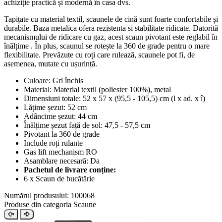
achiziție practică și modernă în casa dvs.
Tapițate cu material textil, scaunele de cină sunt foarte confortabile și
durabile. Baza metalica ofera rezistenta si stabilitate ridicate. Datorită
mecanismului de ridicare cu gaz, acest scaun pivotant este reglabil în
înălțime . În plus, scaunul se rotește la 360 de grade pentru o mare
flexibilitate. Prevăzute cu roți care rulează, scaunele pot fi, de
asemenea, mutate cu ușurință.
Culoare: Gri închis
Material: Material textil (poliester 100%), metal
Dimensiuni totale: 52 x 57 x (95,5 - 105,5) cm (l x ad. x î)
Lățime șezut: 52 cm
Adâncime șezut: 44 cm
Înălțime șezut față de sol: 47,5 - 57,5 cm
Pivotant la 360 de grade
Include roți rulante
Gas lift mechanism RO
Asamblare necesară: Da
Pachetul de livrare conține:
6 x Scaun de bucătărie
Numărul produsului: 100068
Produse din categoria Scaune