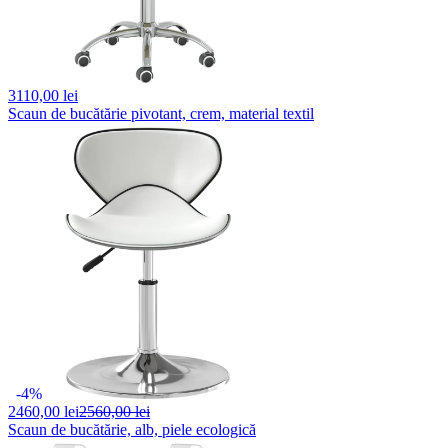
3110,
00 lei
Scaun de bucătărie pivotant, crem, material textil
-4%
2460,
00 lei
2560,00 lei
Scaun de bucătărie, alb, piele ecologică