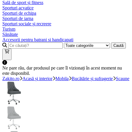
Sală de sport și fitness
Sporturi acvatice
Sporturi de echipa
Sporturi de iarna
Sporturi sociale și recreere
Turism
Sănătate
Accesorii pentru batrani si handicapati
Caută
Ne pare rău, dar produsul pe care îl vizionați în acest moment nu
este disponibil.
Zakito.ro
Acasă și interior
Mobila
Bucătărie și sufragerie
Scaune