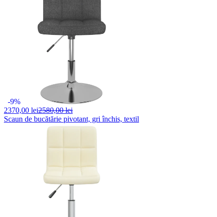
-9%
2370,
00 lei
2580,00 lei
Scaun de bucătărie pivotant, gri închis, textil