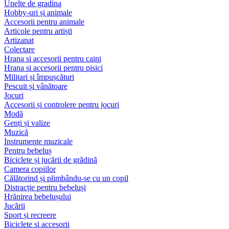
Unelte de gradina
Hobby-uri și animale
Accesorii pentru animale
Articole pentru artiști
Artizanat
Colectare
Hrana si accesorii pentru caini
Hrana si accesorii pentru pisici
Militari și împușcături
Pescuit și vânătoare
Jocuri
Accesorii și controlere pentru jocuri
Modă
Genți și valize
Muzică
Instrumente muzicale
Pentru bebeluș
Biciclete și jucării de grădină
Camera copiilor
Călătorind și plimbându-se cu un copil
Distracție pentru bebeluși
Hrănirea bebelușului
Jucării
Sport și recreere
Biciclete si accesorii