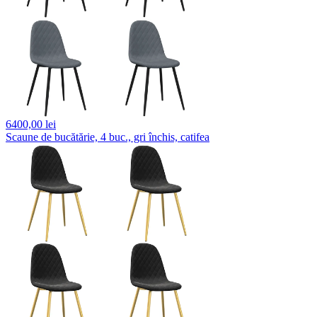
6400,
00 lei
Scaune de bucătărie, 4 buc., gri închis, catifea