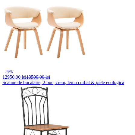
-5%
12950,
00 lei
13500,00 lei
Scaune de bucătărie, 2 buc, crem, lemn curbat & piele ecologică