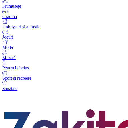
Frumuseţe
Grădină
Hobby-uri și animale
Jocuri
Modă
Muzică
Pentru bebeluș
Sport și recreere
Sănătate