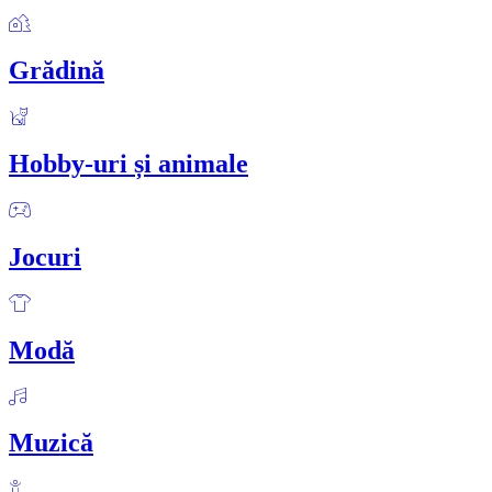
Grădină
Hobby-uri și animale
Jocuri
Modă
Muzică