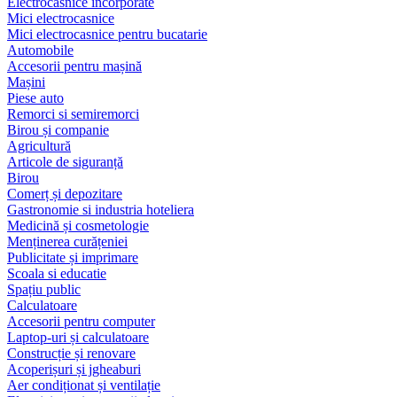
Electrocasnice încorporate
Mici electrocasnice
Mici electrocasnice pentru bucatarie
Automobile
Accesorii pentru mașină
Mașini
Piese auto
Remorci si semiremorci
Birou și companie
Agricultură
Articole de siguranță
Birou
Comerț și depozitare
Gastronomie si industria hoteliera
Medicină și cosmetologie
Menținerea curățeniei
Publicitate și imprimare
Scoala si educatie
Spațiu public
Calculatoare
Accesorii pentru computer
Laptop-uri și calculatoare
Construcție și renovare
Acoperișuri și jgheaburi
Aer condiționat și ventilație