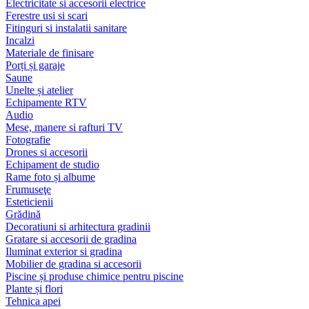
Electricitate si accesorii electrice
Ferestre usi si scari
Fitinguri si instalatii sanitare
Incalzi
Materiale de finisare
Porți și garaje
Saune
Unelte și atelier
Echipamente RTV
Audio
Mese, manere si rafturi TV
Fotografie
Drones si accesorii
Echipament de studio
Rame foto și albume
Frumuseţe
Esteticienii
Grădină
Decoratiuni si arhitectura gradinii
Gratare si accesorii de gradina
Iluminat exterior si gradina
Mobilier de gradina si accesorii
Piscine și produse chimice pentru piscine
Plante și flori
Tehnica apei