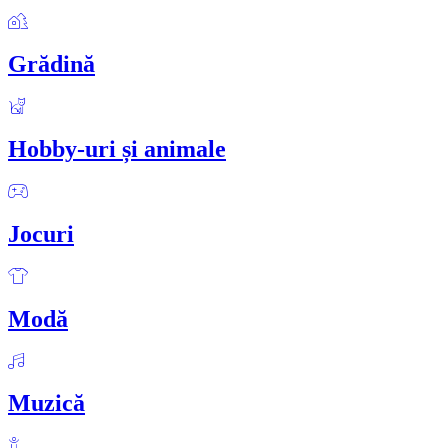
Grădină
Hobby-uri și animale
Jocuri
Modă
Muzică