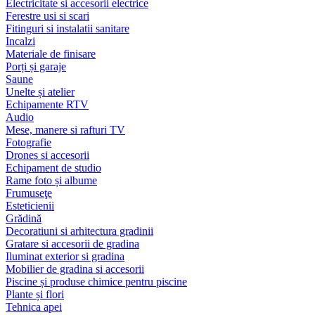
Electricitate si accesorii electrice
Ferestre usi si scari
Fitinguri si instalatii sanitare
Incalzi
Materiale de finisare
Porți și garaje
Saune
Unelte și atelier
Echipamente RTV
Audio
Mese, manere si rafturi TV
Fotografie
Drones si accesorii
Echipament de studio
Rame foto și albume
Frumuseţe
Esteticienii
Grădină
Decoratiuni si arhitectura gradinii
Gratare si accesorii de gradina
Iluminat exterior si gradina
Mobilier de gradina si accesorii
Piscine și produse chimice pentru piscine
Plante și flori
Tehnica apei