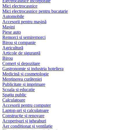
Electrocasnice încorporate
Mici electrocasnice
Mici electrocasnice pentru bucatarie
Automobile
Accesorii pentru mașină
Mașini
Piese auto
Remorci si semiremorci
Birou și companie
Agricultură
Articole de siguranță
Birou
Comerț și depozitare
Gastronomie si industria hoteliera
Medicină și cosmetologie
Menținerea curățeniei
Publicitate și imprimare
Scoala si educatie
Spațiu public
Calculatoare
Accesorii pentru computer
Laptop-uri și calculatoare
Construcție și renovare
Acoperișuri și jgheaburi
Aer condiționat și ventilație