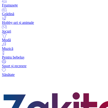
Frumuseţe
Grădină
Hobby-uri și animale
Jocuri
Modă
Muzică
Pentru bebeluș
Sport și recreere
Sănătate