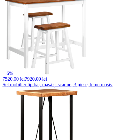
-6%
7520,
00 lei
7920,00 lei
Set mobilier tip bar, masă și scaune, 3 piese, lemn masiv