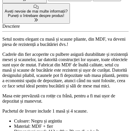
Aveți nevoie de mai multe informații?
Puneți o întrebare despre produs!
Descriere
Setul nostru elegant cu masă și scaune pliante, din MDF, va deveni
piesa de rezistență a bucătăriei dvs.!
Cadrele din fier acoperite cu pulbere asigură durabilitate și rezistență
mesei și scaunelor, iar datorită construcției lor ușoare, toate obiectele
sunt ușor de mutat. Fabricat din MDF de înaltă calitate, setul cu
masă și scaune de bucătărie este rezistent și ușor de curățat. Datorită
designului pliabil, scaunele pot fi depozitate sub masa pliantă, pentru
a economisi spațiu de depozitare, atunci când nu sunt folosite, ceea
ce face setul ideal pentru bucătării și săli de mese mai mici.
Masa este prevăzută cu rotițe cu frână, pentru a fi mai ușor de
depozitat și manevrat.
Pachetul de livrare include 1 masă și 4 scaune.
Culoare: Negru și argintiu
Material: MDF + fier