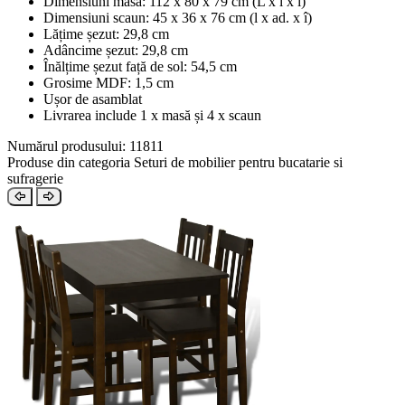
Dimensiuni masă: 112 x 80 x 79 cm (L x l x î)
Dimensiuni scaun: 45 x 36 x 76 cm (l x ad. x î)
Lățime șezut: 29,8 cm
Adâncime șezut: 29,8 cm
Înălțime șezut față de sol: 54,5 cm
Grosime MDF: 1,5 cm
Ușor de asamblat
Livrarea include 1 x masă și 4 x scaun
Numărul produsului: 11811
Produse din categoria Seturi de mobilier pentru bucatarie si
sufragerie