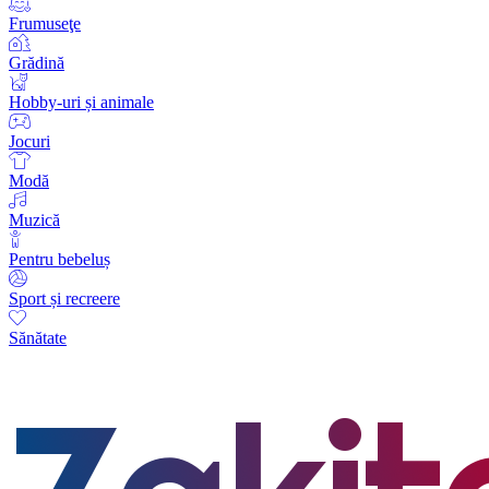
Frumuseţe
Grădină
Hobby-uri și animale
Jocuri
Modă
Muzică
Pentru bebeluș
Sport și recreere
Sănătate