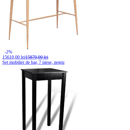
-2%
15610,
00 lei
15870,00 lei
Set mobilier de bar, 7 piese, negru