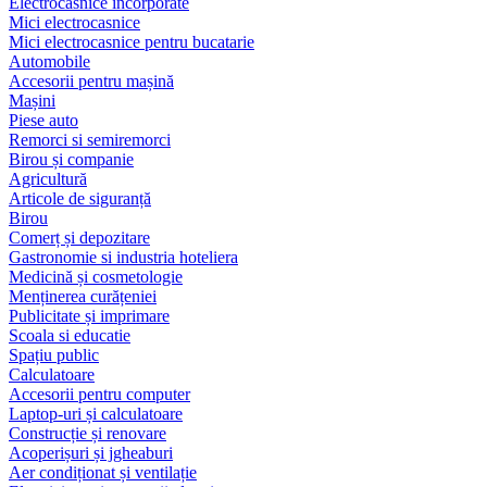
Electrocasnice încorporate
Mici electrocasnice
Mici electrocasnice pentru bucatarie
Automobile
Accesorii pentru mașină
Mașini
Piese auto
Remorci si semiremorci
Birou și companie
Agricultură
Articole de siguranță
Birou
Comerț și depozitare
Gastronomie si industria hoteliera
Medicină și cosmetologie
Menținerea curățeniei
Publicitate și imprimare
Scoala si educatie
Spațiu public
Calculatoare
Accesorii pentru computer
Laptop-uri și calculatoare
Construcție și renovare
Acoperișuri și jgheaburi
Aer condiționat și ventilație