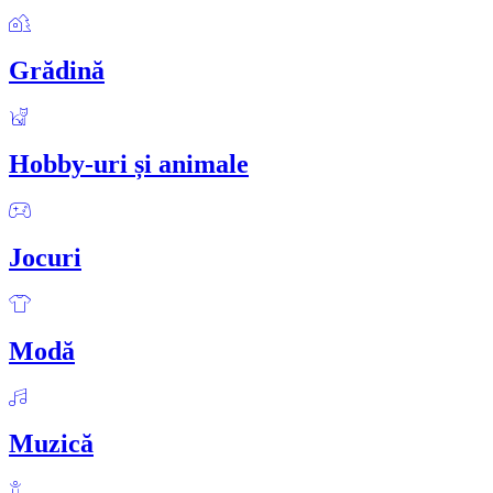
Grădină
Hobby-uri și animale
Jocuri
Modă
Muzică