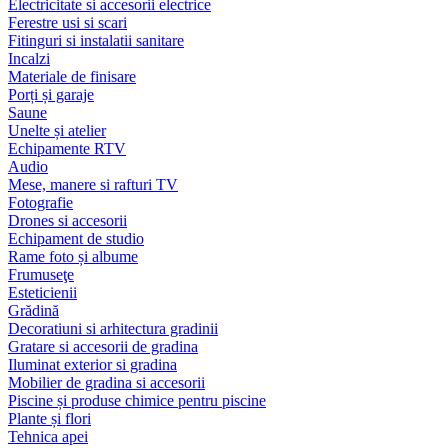
Electricitate si accesorii electrice
Ferestre usi si scari
Fitinguri si instalatii sanitare
Incalzi
Materiale de finisare
Porți și garaje
Saune
Unelte și atelier
Echipamente RTV
Audio
Mese, manere si rafturi TV
Fotografie
Drones si accesorii
Echipament de studio
Rame foto și albume
Frumuseţe
Esteticienii
Grădină
Decoratiuni si arhitectura gradinii
Gratare si accesorii de gradina
Iluminat exterior si gradina
Mobilier de gradina si accesorii
Piscine și produse chimice pentru piscine
Plante și flori
Tehnica apei