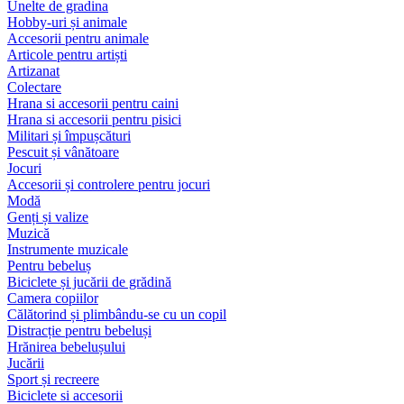
Unelte de gradina
Hobby-uri și animale
Accesorii pentru animale
Articole pentru artiști
Artizanat
Colectare
Hrana si accesorii pentru caini
Hrana si accesorii pentru pisici
Militari și împușcături
Pescuit și vânătoare
Jocuri
Accesorii și controlere pentru jocuri
Modă
Genți și valize
Muzică
Instrumente muzicale
Pentru bebeluș
Biciclete și jucării de grădină
Camera copiilor
Călătorind și plimbându-se cu un copil
Distracție pentru bebeluși
Hrănirea bebelușului
Jucării
Sport și recreere
Biciclete si accesorii