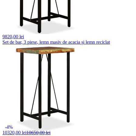
9820,
00 lei
Set de bar, 3 piese, lemn masiv de acacia și lemn reciclat
-4%
10320,
00 lei
10650,00 lei