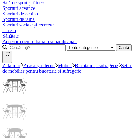
Sală de sport și fitness
Sporturi acvatice
Sporturi de echipa
Sporturi de iarna
Sporturi sociale și recreere
Turism
Sănătate
Accesorii pentru batrani si handicapati
Caută
Zakito.ro
Acasă și interior
Mobila
Bucătărie și sufragerie
Seturi
de mobilier pentru bucatarie si sufragerie