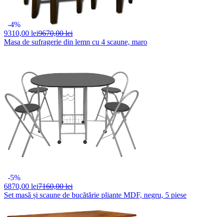
-4%
9310,
00 lei
9670,00 lei
Masa de sufragerie din lemn cu 4 scaune, maro
-5%
6870,
00 lei
7160,00 lei
Set masă și scaune de bucătărie pliante MDF, negru, 5 piese