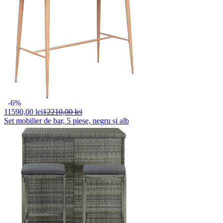
-6%
11590,
00 lei
12210,00 lei
Set mobilier de bar, 5 piese, negru și alb