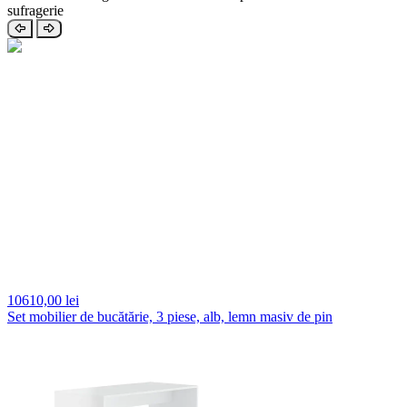
sufragerie
10610,
00 lei
Set mobilier de bucătărie, 3 piese, alb, lemn masiv de pin