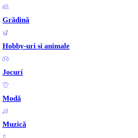
Grădină
Hobby-uri și animale
Jocuri
Modă
Muzică