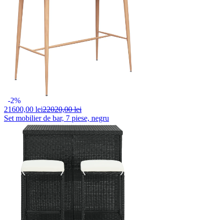
-2%
21600,
00 lei
22020,00 lei
Set mobilier de bar, 7 piese, negru