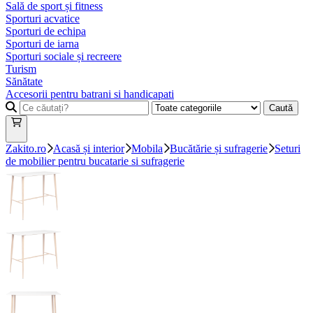
Sală de sport și fitness
Sporturi acvatice
Sporturi de echipa
Sporturi de iarna
Sporturi sociale și recreere
Turism
Sănătate
Accesorii pentru batrani si handicapati
Caută
Zakito.ro
Acasă și interior
Mobila
Bucătărie și sufragerie
Seturi
de mobilier pentru bucatarie si sufragerie