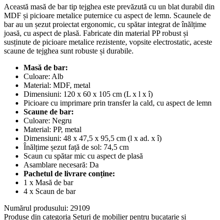
Această masă de bar tip tejghea este prevăzută cu un blat durabil din
MDF și picioare metalice puternice cu aspect de lemn. Scaunele de
bar au un șezut proiectat ergonomic, cu spătar integrat de înălțime
joasă, cu aspect de plasă. Fabricate din material PP robust și
susținute de picioare metalice rezistente, vopsite electrostatic, aceste
scaune de tejghea sunt robuste și durabile.
Masă de bar:
Culoare: Alb
Material: MDF, metal
Dimensiuni: 120 x 60 x 105 cm (L x l x î)
Picioare cu imprimare prin transfer la cald, cu aspect de lemn
Scaune de bar:
Culoare: Negru
Material: PP, metal
Dimensiuni: 48 x 47,5 x 95,5 cm (l x ad. x î)
Înălțime șezut față de sol: 74,5 cm
Scaun cu spătar mic cu aspect de plasă
Asamblare necesară: Da
Pachetul de livrare conține:
1 x Masă de bar
4 x Scaun de bar
Numărul produsului: 29109
Produse din categoria Seturi de mobilier pentru bucatarie si