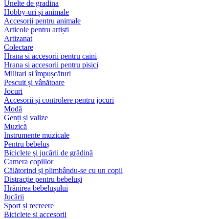
Unelte de gradina
Hobby-uri și animale
Accesorii pentru animale
Articole pentru artiști
Artizanat
Colectare
Hrana si accesorii pentru caini
Hrana si accesorii pentru pisici
Militari și împușcături
Pescuit și vânătoare
Jocuri
Accesorii și controlere pentru jocuri
Modă
Genți și valize
Muzică
Instrumente muzicale
Pentru bebeluș
Biciclete și jucării de grădină
Camera copiilor
Călătorind și plimbându-se cu un copil
Distracție pentru bebeluși
Hrănirea bebelușului
Jucării
Sport și recreere
Biciclete si accesorii