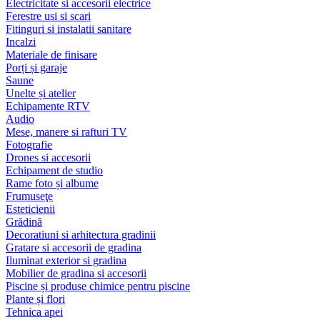
Electricitate si accesorii electrice
Ferestre usi si scari
Fitinguri si instalatii sanitare
Incalzi
Materiale de finisare
Porți și garaje
Saune
Unelte și atelier
Echipamente RTV
Audio
Mese, manere si rafturi TV
Fotografie
Drones si accesorii
Echipament de studio
Rame foto și albume
Frumuseţe
Esteticienii
Grădină
Decoratiuni si arhitectura gradinii
Gratare si accesorii de gradina
Iluminat exterior si gradina
Mobilier de gradina si accesorii
Piscine și produse chimice pentru piscine
Plante și flori
Tehnica apei