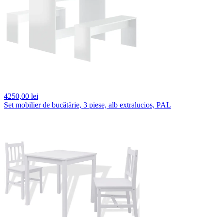
4250,
00 lei
Set mobilier de bucătărie, 3 piese, alb extralucios, PAL