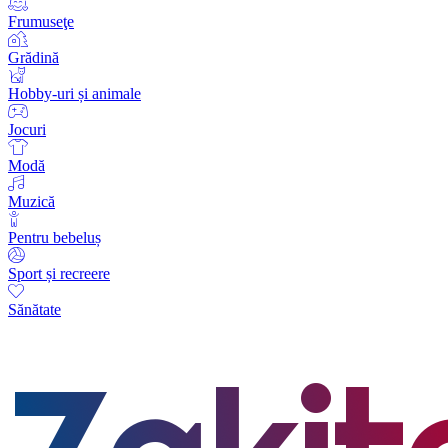
Frumuseţe
Grădină
Hobby-uri și animale
Jocuri
Modă
Muzică
Pentru bebeluș
Sport și recreere
Sănătate