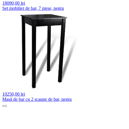
18090,
00 lei
Set mobilier de bar, 7 piese, negru
10250,
00 lei
Masă de bar cu 2 scaune de bar, negru