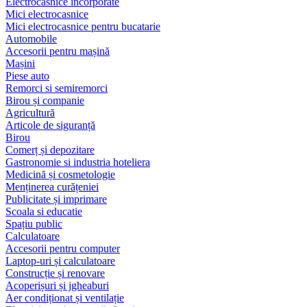
Electrocasnice încorporate
Mici electrocasnice
Mici electrocasnice pentru bucatarie
Automobile
Accesorii pentru mașină
Mașini
Piese auto
Remorci si semiremorci
Birou și companie
Agricultură
Articole de siguranță
Birou
Comerț și depozitare
Gastronomie si industria hoteliera
Medicină și cosmetologie
Menținerea curățeniei
Publicitate și imprimare
Scoala si educatie
Spațiu public
Calculatoare
Accesorii pentru computer
Laptop-uri și calculatoare
Construcție și renovare
Acoperișuri și jgheaburi
Aer condiționat și ventilație