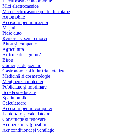
Electrocasnice încorporate
Mici electrocasnice
Mici electrocasnice pentru bucatarie
Automobile
Accesorii pentru mașină
Mașini
Piese auto
Remorci si semiremorci
Birou și companie
Agricultură
Articole de siguranță
Birou
Comerț și depozitare
Gastronomie si industria hoteliera
Medicină și cosmetologie
Menținerea curățeniei
Publicitate și imprimare
Scoala si educatie
Spațiu public
Calculatoare
Accesorii pentru computer
Laptop-uri și calculatoare
Construcție și renovare
Acoperișuri și jgheaburi
Aer condiționat și ventilație