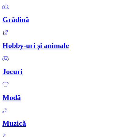
Grădină
Hobby-uri și animale
Jocuri
Modă
Muzică