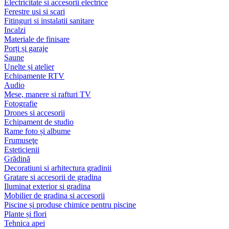
Electricitate si accesorii electrice
Ferestre usi si scari
Fitinguri si instalatii sanitare
Incalzi
Materiale de finisare
Porți și garaje
Saune
Unelte și atelier
Echipamente RTV
Audio
Mese, manere si rafturi TV
Fotografie
Drones si accesorii
Echipament de studio
Rame foto și albume
Frumuseţe
Esteticienii
Grădină
Decoratiuni si arhitectura gradinii
Gratare si accesorii de gradina
Iluminat exterior si gradina
Mobilier de gradina si accesorii
Piscine și produse chimice pentru piscine
Plante și flori
Tehnica apei