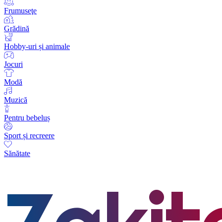
Frumuseţe
Grădină
Hobby-uri și animale
Jocuri
Modă
Muzică
Pentru bebeluș
Sport și recreere
Sănătate