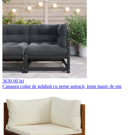
3630,
00 lei
Canapea colțar de grădină cu perne antracit, lemn masiv de pin