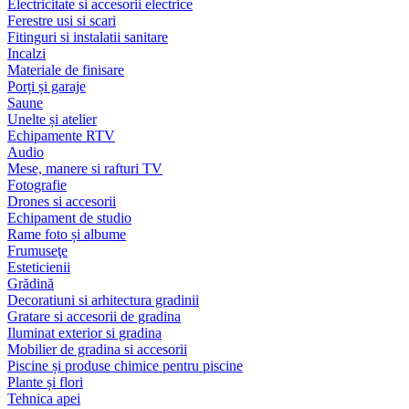
Electricitate si accesorii electrice
Ferestre usi si scari
Fitinguri si instalatii sanitare
Incalzi
Materiale de finisare
Porți și garaje
Saune
Unelte și atelier
Echipamente RTV
Audio
Mese, manere si rafturi TV
Fotografie
Drones si accesorii
Echipament de studio
Rame foto și albume
Frumuseţe
Esteticienii
Grădină
Decoratiuni si arhitectura gradinii
Gratare si accesorii de gradina
Iluminat exterior si gradina
Mobilier de gradina si accesorii
Piscine și produse chimice pentru piscine
Plante și flori
Tehnica apei