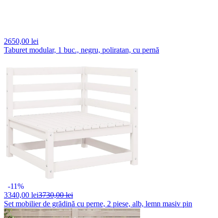
2650,
00 lei
Taburet modular, 1 buc., negru, poliratan, cu pernă
-11%
3340,
00 lei
3730,00 lei
Set mobilier de grădină cu perne, 2 piese, alb, lemn masiv pin