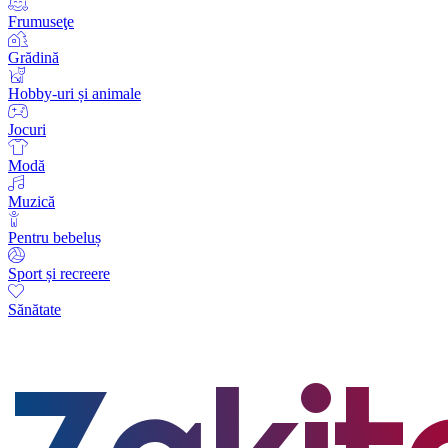
Frumuseţe
Grădină
Hobby-uri și animale
Jocuri
Modă
Muzică
Pentru bebeluș
Sport și recreere
Sănătate