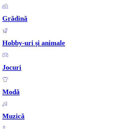
Grădină
Hobby-uri și animale
Jocuri
Modă
Muzică