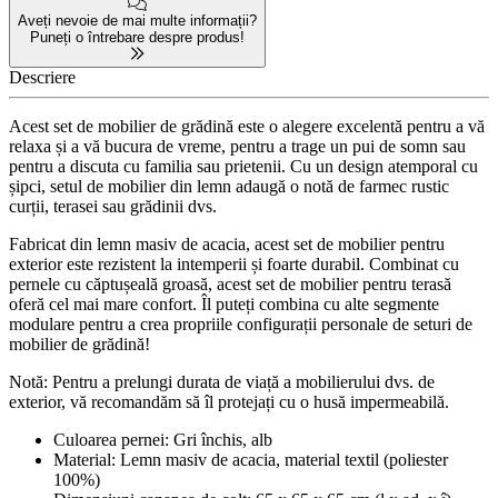
Aveți nevoie de mai multe informații?
Puneți o întrebare despre produs!
Descriere
Acest set de mobilier de grădină este o alegere excelentă pentru a vă
relaxa și a vă bucura de vreme, pentru a trage un pui de somn sau
pentru a discuta cu familia sau prietenii. Cu un design atemporal cu
șipci, setul de mobilier din lemn adaugă o notă de farmec rustic
curții, terasei sau grădinii dvs.
Fabricat din lemn masiv de acacia, acest set de mobilier pentru
exterior este rezistent la intemperii și foarte durabil. Combinat cu
pernele cu căptușeală groasă, acest set de mobilier pentru terasă
oferă cel mai mare confort. Îl puteți combina cu alte segmente
modulare pentru a crea propriile configurații personale de seturi de
mobilier de grădină!
Notă: Pentru a prelungi durata de viață a mobilierului dvs. de
exterior, vă recomandăm să îl protejați cu o husă impermeabilă.
Culoarea pernei: Gri închis, alb
Material: Lemn masiv de acacia, material textil (poliester
100%)