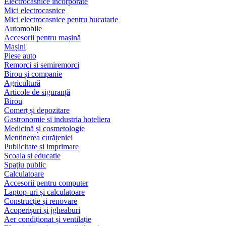
Electrocasnice încorporate
Mici electrocasnice
Mici electrocasnice pentru bucatarie
Automobile
Accesorii pentru mașină
Mașini
Piese auto
Remorci si semiremorci
Birou și companie
Agricultură
Articole de siguranță
Birou
Comerț și depozitare
Gastronomie si industria hoteliera
Medicină și cosmetologie
Menținerea curățeniei
Publicitate și imprimare
Scoala si educatie
Spațiu public
Calculatoare
Accesorii pentru computer
Laptop-uri și calculatoare
Construcție și renovare
Acoperișuri și jgheaburi
Aer condiționat și ventilație