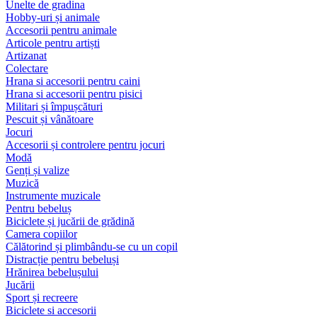
Unelte de gradina
Hobby-uri și animale
Accesorii pentru animale
Articole pentru artiști
Artizanat
Colectare
Hrana si accesorii pentru caini
Hrana si accesorii pentru pisici
Militari și împușcături
Pescuit și vânătoare
Jocuri
Accesorii și controlere pentru jocuri
Modă
Genți și valize
Muzică
Instrumente muzicale
Pentru bebeluș
Biciclete și jucării de grădină
Camera copiilor
Călătorind și plimbându-se cu un copil
Distracție pentru bebeluși
Hrănirea bebelușului
Jucării
Sport și recreere
Biciclete si accesorii