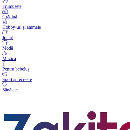
Frumuseţe
Grădină
Hobby-uri și animale
Jocuri
Modă
Muzică
Pentru bebeluș
Sport și recreere
Sănătate