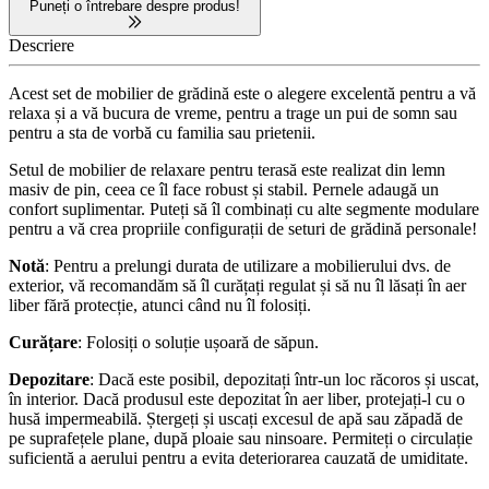
Puneți o întrebare despre produs!
Descriere
Acest set de mobilier de grădină este o alegere excelentă pentru a vă
relaxa și a vă bucura de vreme, pentru a trage un pui de somn sau
pentru a sta de vorbă cu familia sau prietenii.
Setul de mobilier de relaxare pentru terasă este realizat din lemn
masiv de pin, ceea ce îl face robust și stabil. Pernele adaugă un
confort suplimentar. Puteți să îl combinați cu alte segmente modulare
pentru a vă crea propriile configurații de seturi de grădină personale!
Notă
: Pentru a prelungi durata de utilizare a mobilierului dvs. de
exterior, vă recomandăm să îl curățați regulat și să nu îl lăsați în aer
liber fără protecție, atunci când nu îl folosiți.
Curățare
: Folosiți o soluție ușoară de săpun.
Depozitare
: Dacă este posibil, depozitați într-un loc răcoros și uscat,
în interior. Dacă produsul este depozitat în aer liber, protejați-l cu o
husă impermeabilă. Ștergeți și uscați excesul de apă sau zăpadă de
pe suprafețele plane, după ploaie sau ninsoare. Permiteți o circulație
suficientă a aerului pentru a evita deteriorarea cauzată de umiditate.