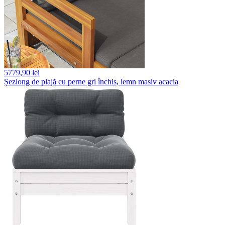
5779,
90 lei
Șezlong de plajă cu perne gri închis, lemn masiv acacia