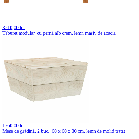
3210,
00 lei
Taburet modular, cu pernă alb crem, lemn masiv de acacia
1760,
00 lei
Mese de grădină, 2 buc., 60 x 60 x 30 cm, lemn de molid tratat