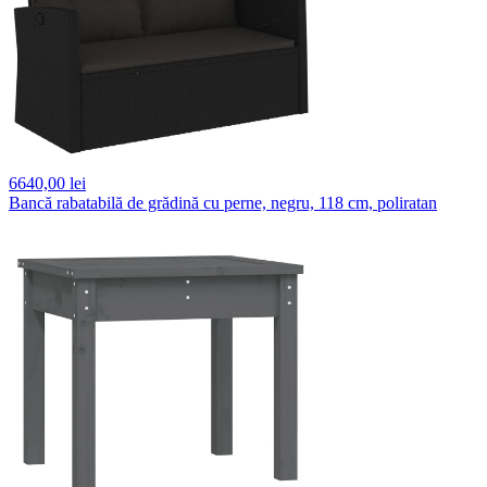
6640,
00 lei
Bancă rabatabilă de grădină cu perne, negru, 118 cm, poliratan