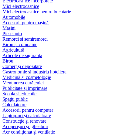
Electrocasnice încorporate
Mici electrocasnice
Mici electrocasnice pentru bucatarie
Automobile
Accesorii pentru mașină
Mașini
Piese auto
Remorci si semiremorci
Birou și companie
Agricultură
Articole de siguranță
Birou
Comerț și depozitare
Gastronomie si industria hoteliera
Medicină și cosmetologie
Menținerea curățeniei
Publicitate și imprimare
Scoala si educatie
Spațiu public
Calculatoare
Accesorii pentru computer
Laptop-uri și calculatoare
Construcție și renovare
Acoperișuri și jgheaburi
Aer condiționat și ventilație