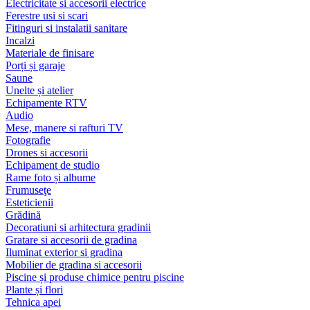
Electricitate si accesorii electrice
Ferestre usi si scari
Fitinguri si instalatii sanitare
Incalzi
Materiale de finisare
Porți și garaje
Saune
Unelte și atelier
Echipamente RTV
Audio
Mese, manere si rafturi TV
Fotografie
Drones si accesorii
Echipament de studio
Rame foto și albume
Frumuseţe
Esteticienii
Grădină
Decoratiuni si arhitectura gradinii
Gratare si accesorii de gradina
Iluminat exterior si gradina
Mobilier de gradina si accesorii
Piscine și produse chimice pentru piscine
Plante și flori
Tehnica apei