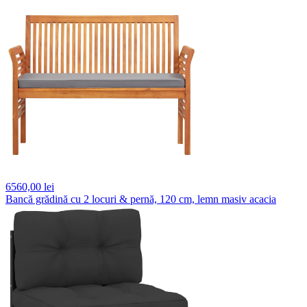
6560,
00 lei
Bancă grădină cu 2 locuri & pernă, 120 cm, lemn masiv acacia