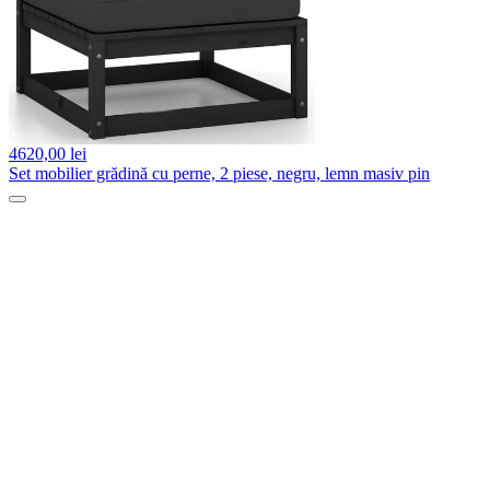
4620,
00 lei
Set mobilier grădină cu perne, 2 piese, negru, lemn masiv pin