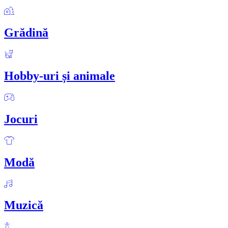
Grădină
Hobby-uri și animale
Jocuri
Modă
Muzică