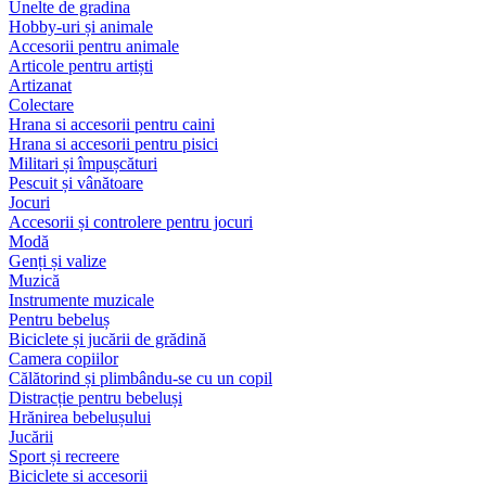
Unelte de gradina
Hobby-uri și animale
Accesorii pentru animale
Articole pentru artiști
Artizanat
Colectare
Hrana si accesorii pentru caini
Hrana si accesorii pentru pisici
Militari și împușcături
Pescuit și vânătoare
Jocuri
Accesorii și controlere pentru jocuri
Modă
Genți și valize
Muzică
Instrumente muzicale
Pentru bebeluș
Biciclete și jucării de grădină
Camera copiilor
Călătorind și plimbându-se cu un copil
Distracție pentru bebeluși
Hrănirea bebelușului
Jucării
Sport și recreere
Biciclete si accesorii