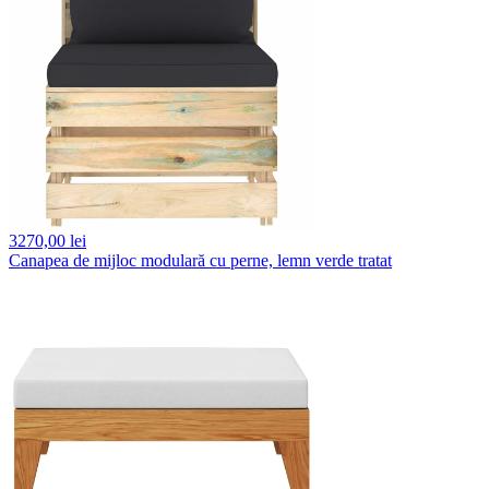
3270,
00 lei
Canapea de mijloc modulară cu perne, lemn verde tratat