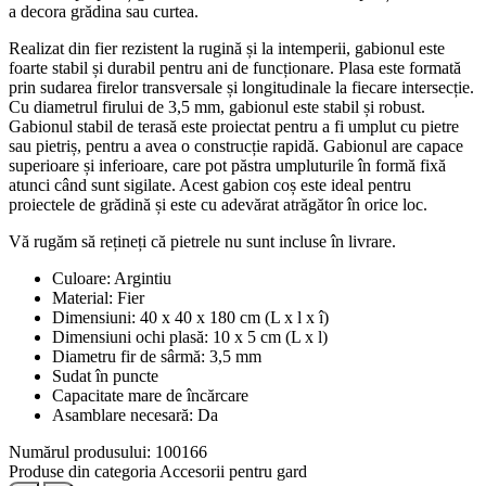
a decora grădina sau curtea.
Realizat din fier rezistent la rugină și la intemperii, gabionul este
foarte stabil și durabil pentru ani de funcționare. Plasa este formată
prin sudarea firelor transversale și longitudinale la fiecare intersecție.
Cu diametrul firului de 3,5 mm, gabionul este stabil și robust.
Gabionul stabil de terasă este proiectat pentru a fi umplut cu pietre
sau pietriș, pentru a avea o construcție rapidă. Gabionul are capace
superioare și inferioare, care pot păstra umpluturile în formă fixă
atunci când sunt sigilate. Acest gabion coș este ideal pentru
proiectele de grădină și este cu adevărat atrăgător în orice loc.
Vă rugăm să rețineți că pietrele nu sunt incluse în livrare.
Culoare: Argintiu
Material: Fier
Dimensiuni: 40 x 40 x 180 cm (L x l x î)
Dimensiuni ochi plasă: 10 x 5 cm (L x l)
Diametru fir de sârmă: 3,5 mm
Sudat în puncte
Capacitate mare de încărcare
Asamblare necesară: Da
Numărul produsului: 100166
Produse din categoria Accesorii pentru gard