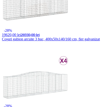
-28%
19620,
00 lei
26930,00 lei
Coșuri gabion arcuite 3 buc, 400x50x140/160 cm, fier galvanizat
-28%