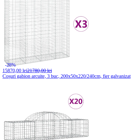
-28%
15870,
00 lei
21780,00 lei
Coșuri gabion arcuite, 3 buc, 200x50x220/240cm, fier galvanizat