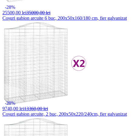
-28%
25500,
00 lei
35000,00 lei
Coșuri gabion arcuite 6 buc, 200x50x160/180 cm, fier galvanizat
-28%
9740,
00 lei
13360,00 lei
Coșuri gabion arcuite, 2 buc, 200x50x220/240cm, fier galvanizat