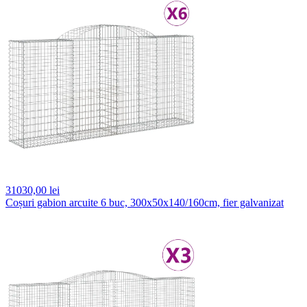
31030,
00 lei
Coșuri gabion arcuite 6 buc, 300x50x140/160cm, fier galvanizat