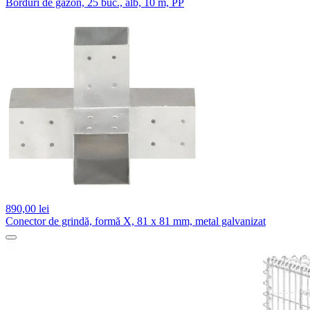
Borduri de gazon, 25 buc., alb, 10 m, PP
890,
00 lei
Conector de grindă, formă X, 81 x 81 mm, metal galvanizat