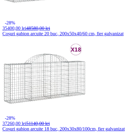
-28%
35400,
00 lei
48580,00 lei
Coșuri gabion arcuite 20 buc, 200x50x40/60 cm, fier galvanizat
-28%
37260,
00 lei
51140,00 lei
Coșuri gabion arcuite 18 buc, 200x30x80/100cm, fier galvanizat