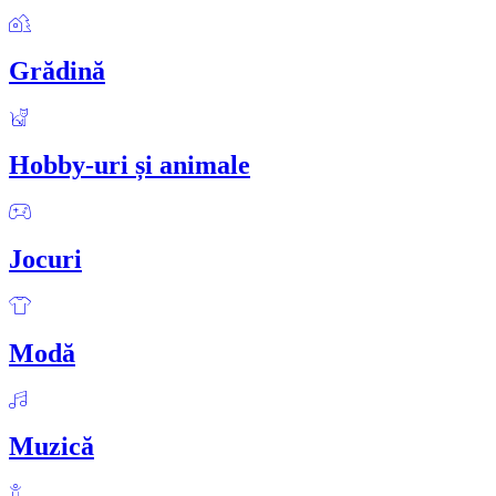
Grădină
Hobby-uri și animale
Jocuri
Modă
Muzică