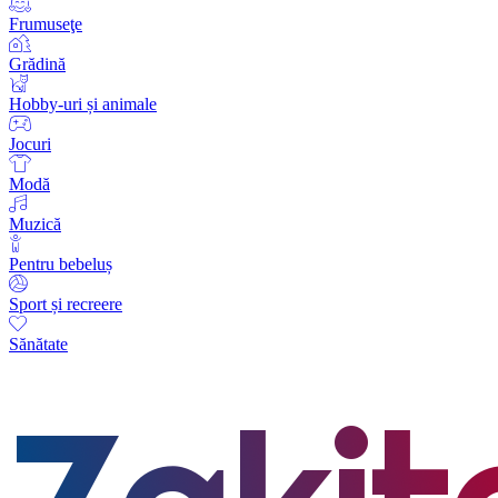
Frumuseţe
Grădină
Hobby-uri și animale
Jocuri
Modă
Muzică
Pentru bebeluș
Sport și recreere
Sănătate