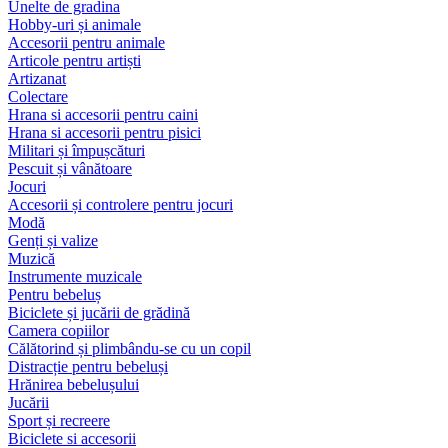
Unelte de gradina
Hobby-uri și animale
Accesorii pentru animale
Articole pentru artiști
Artizanat
Colectare
Hrana si accesorii pentru caini
Hrana si accesorii pentru pisici
Militari și împușcături
Pescuit și vânătoare
Jocuri
Accesorii și controlere pentru jocuri
Modă
Genți și valize
Muzică
Instrumente muzicale
Pentru bebeluș
Biciclete și jucării de grădină
Camera copiilor
Călătorind și plimbându-se cu un copil
Distracție pentru bebeluși
Hrănirea bebelușului
Jucării
Sport și recreere
Biciclete si accesorii