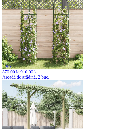
-5%
870,
00 lei
910,00 lei
Arcadă de grădină, 2 buc.