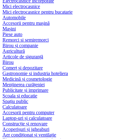
Electrocasnice încorporate
Mici electrocasnice
Mici electrocasnice pentru bucatarie
Automobile
Accesorii pentru mașină
Mașini
Piese auto
Remorci si semiremorci
Birou și companie
Agricultură
Articole de siguranță
Birou
Comerț și depozitare
Gastronomie si industria hoteliera
Medicină și cosmetologie
Menținerea curățeniei
Publicitate și imprimare
Scoala si educatie
Spațiu public
Calculatoare
Accesorii pentru computer
Laptop-uri și calculatoare
Construcție și renovare
Acoperișuri și jgheaburi
Aer condiționat și ventilație