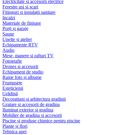
Electricitate si accesorii electrice
Ferestre usi si scari
Fitinguri si instalatii sanitare
Incalzi
Materiale de finisare
Porți și garaje
Saune
Unelte și atelier
Echipamente RTV
Audio
Mese, manere si rafturi TV
Fotografie
Drones si accesorii
Echipament de studio
Rame foto și albume
Frumuseţe
Esteticienii
Grădină
Decoratiuni si arhitectura gradinii
Gratare si accesorii de gradina
Iluminat exterior si gradina
Mobilier de gradina si accesorii
Piscine și produse chimice pentru piscine
Plante și flori
Tehnica apei