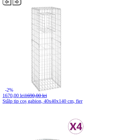
-2%
1670,
00 lei
1690,00 lei
Stâlp tip coș gabion, 40x40x140 cm, fier