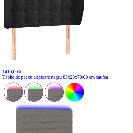
1410,
00 lei
Tăblie de pat cu aripioare negru 83x23x78/88 cm catifea