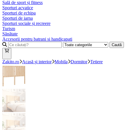
Sală de sport și fitness
Sporturi acvatice
Sporturi de echipa
Sporturi de iarna
Sporturi sociale și recreere
Turism
Sănătate
Accesorii pentru batrani si handicapati
Caută
Zakito.ro
Acasă și interior
Mobila
Dormitor
Tetiere