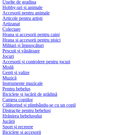
Unelte de gradina
Hobby-uri și animale
Accesorii pentru animale
Articole pentru artiști
Artizanat
Colectare
Hrana si accesorii pentru caini
Hrana si accesorii pentru pisici
Militari și împușcături
Pescuit și vânătoare
Jocuri
Accesorii și controlere pentru jocuri
Modă
Genți și valize
Muzică
Instrumente muzicale
Pentru bebeluș
Biciclete și jucării de grădină
Camera copiilor
Călătorind și plimbându-se cu un copil
Distracție pentru bebeluși
Hrănirea bebelușului
Jucării
Sport și recreere
Biciclete si accesorii