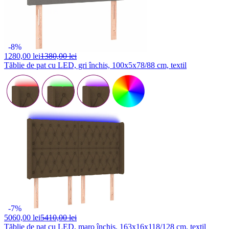
-8%
1280,
00 lei
1380,00 lei
Tăblie de pat cu LED, gri închis, 100x5x78/88 cm, textil
-7%
5060,
00 lei
5410,00 lei
Tăblie de pat cu LED, maro închis, 163x16x118/128 cm, textil