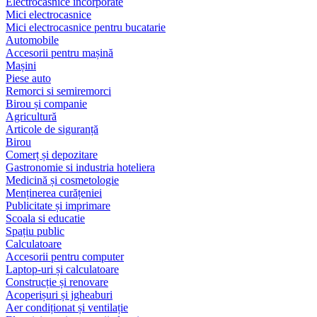
Electrocasnice încorporate
Mici electrocasnice
Mici electrocasnice pentru bucatarie
Automobile
Accesorii pentru mașină
Mașini
Piese auto
Remorci si semiremorci
Birou și companie
Agricultură
Articole de siguranță
Birou
Comerț și depozitare
Gastronomie si industria hoteliera
Medicină și cosmetologie
Menținerea curățeniei
Publicitate și imprimare
Scoala si educatie
Spațiu public
Calculatoare
Accesorii pentru computer
Laptop-uri și calculatoare
Construcție și renovare
Acoperișuri și jgheaburi
Aer condiționat și ventilație