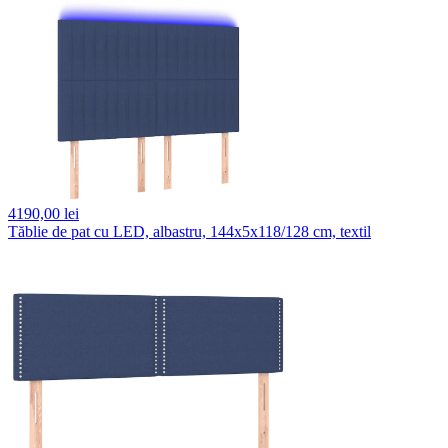
4190,
00 lei
Tăblie de pat cu LED, albastru, 144x5x118/128 cm, textil