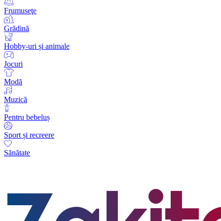
Frumuseţe
Grădină
Hobby-uri și animale
Jocuri
Modă
Muzică
Pentru bebeluș
Sport și recreere
Sănătate