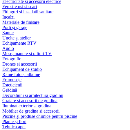
Electricitate si accesorii electrice
Ferestre usi si scari
Fitinguri si instalatii sanitare
Incalzi
Materiale de finisare
Porți și garaje
Saune
Unelte și atelier
Echipamente RTV
Audio
Mese, manere si rafturi TV
Fotografie
Drones si accesorii
Echipament de studio
Rame foto și albume
Frumuseţe
Esteticienii
Grădină
Decoratiuni si arhitectura gradinii
Gratare si accesorii de gradina
Iluminat exterior si gradina
Mobilier de gradina si accesorii
Piscine și produse chimice pentru piscine
Plante și flori
Tehnica apei