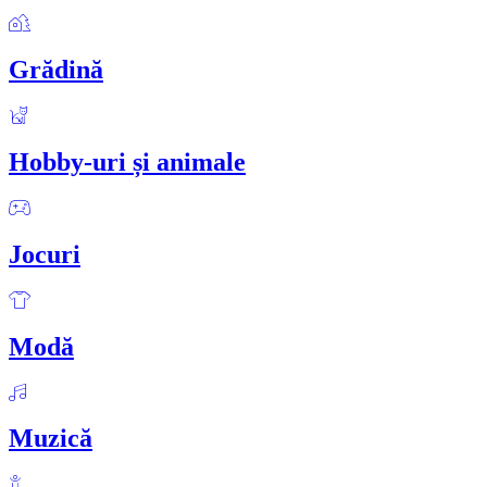
Grădină
Hobby-uri și animale
Jocuri
Modă
Muzică