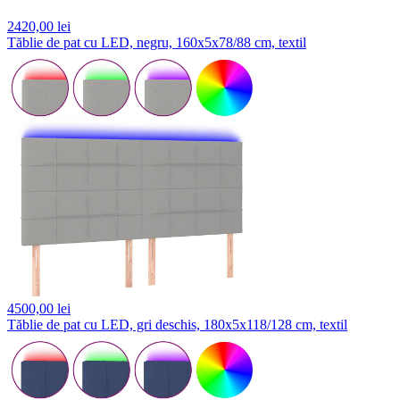
2420,
00 lei
Tăblie de pat cu LED, negru, 160x5x78/88 cm, textil
4500,
00 lei
Tăblie de pat cu LED, gri deschis, 180x5x118/128 cm, textil