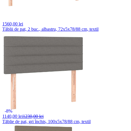
1560,
00 lei
Tăblii de pat, 2 buc., albastru, 72x5x78/88 cm, textil
-8%
1140,
00 lei
1230,00 lei
Tăblie de pat, gri închis, 100x5x78/88 cm, textil