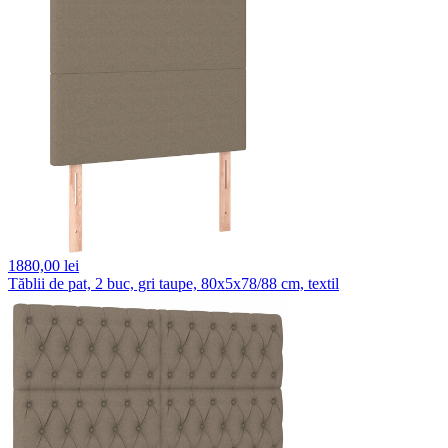
1880,
00 lei
Tăblii de pat, 2 buc, gri taupe, 80x5x78/88 cm, textil