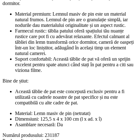
dormitor.
Material premium: Lemnul masiv de pin este un material
natural frumos. Lemnul de pin are o granulație simplă, iar
nodurile dau materialului originalitate și un aspect rustic.
Farmecul rustic: tăblia patului oferă spațiului tău nuanțe
rustice care pot fi cu adevărat relaxante. Efectul calmant al
tăbliei din lemn transformă orice dormitor, cameră de oaspeți
într-un loc liniștitor, adăugând în același timp un element
natural camerei.
Suport confortabil: Această tăblie de pat vă oferă un sprijin
excelent pentru spate atunci când stați în pat pentru a citi sau
viziona filme.
Bine de știut:
Această tăblie de pat este concepută exclusiv pentru a fi
utilizată cu cadrele noastre de pat specifice și nu este
compatibilă cu alte cadre de pat.
Material: Lemn masiv de pin (netratat)
Dimensiuni: 125,5 x 4 x 100 cm (l x ad. x î)
Asamblare necesară: Da
Numărul produsului: 231187