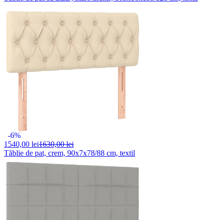
-6%
1540,
00 lei
1630,00 lei
Tăblie de pat, crem, 90x7x78/88 cm, textil