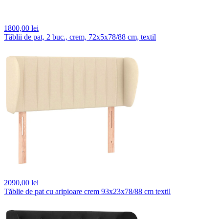
1800,
00 lei
Tăblii de pat, 2 buc., crem, 72x5x78/88 cm, textil
2090,
00 lei
Tăblie de pat cu aripioare crem 93x23x78/88 cm textil