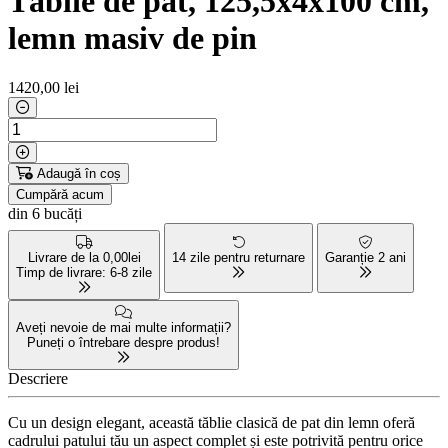
Tăblie de pat, 125,5x4x100 cm,
lemn masiv de pin
1420
,00 lei
Adaugă în coș
Cumpără acum
din 6 bucăți
Livrare de la 0,00lei
14 zile pentru returnare
Garanție 2 ani
Timp de livrare: 6-8 zile
Aveți nevoie de mai multe informații?
Puneți o întrebare despre produs!
Descriere
Cu un design elegant, această tăblie clasică de pat din lemn oferă
cadrului patului tău un aspect complet și este potrivită pentru orice