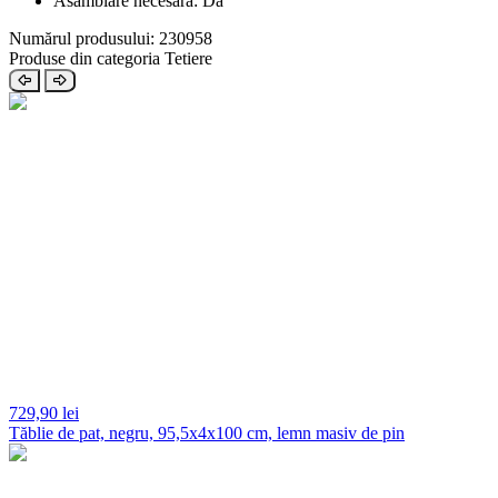
Asamblare necesară: Da
Numărul produsului: 230958
Produse din categoria Tetiere
729,
90 lei
Tăblie de pat, negru, 95,5x4x100 cm, lemn masiv de pin