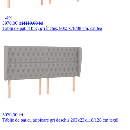
-4%
3970,
00 lei
4110,00 lei
Tăblii de pat, 4 buc, gri închis, 90x5x78/88 cm, catifea
5070,
00 lei
Tăblie de pat cu aripioare gri deschis 203x23x118/128 cm textil