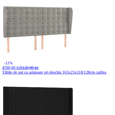
-11%
4590,
00 lei
5120,00 lei
Tăblie de pat cu aripioare gri deschis 163x23x118/128cm catifea