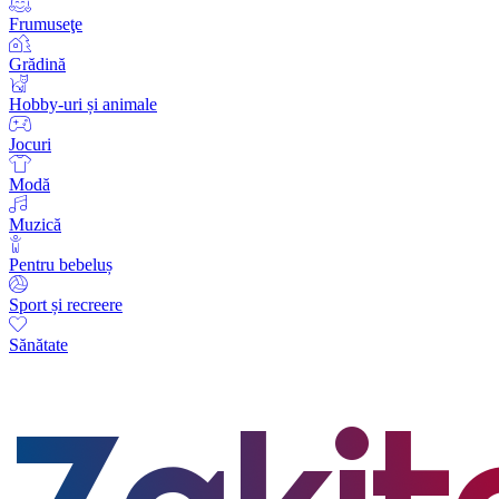
Frumuseţe
Grădină
Hobby-uri și animale
Jocuri
Modă
Muzică
Pentru bebeluș
Sport și recreere
Sănătate