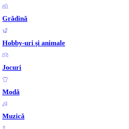
Grădină
Hobby-uri și animale
Jocuri
Modă
Muzică