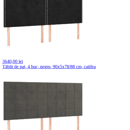
3640,
00 lei
Tăblii de pat, 4 buc, negru, 90x5x78/88 cm, catifea