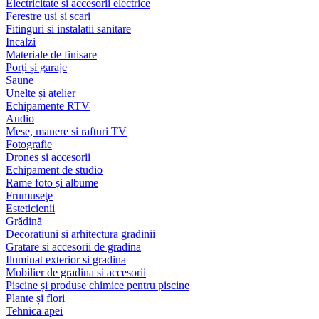
Electricitate si accesorii electrice
Ferestre usi si scari
Fitinguri si instalatii sanitare
Incalzi
Materiale de finisare
Porți și garaje
Saune
Unelte și atelier
Echipamente RTV
Audio
Mese, manere si rafturi TV
Fotografie
Drones si accesorii
Echipament de studio
Rame foto și albume
Frumuseţe
Esteticienii
Grădină
Decoratiuni si arhitectura gradinii
Gratare si accesorii de gradina
Iluminat exterior si gradina
Mobilier de gradina si accesorii
Piscine și produse chimice pentru piscine
Plante și flori
Tehnica apei