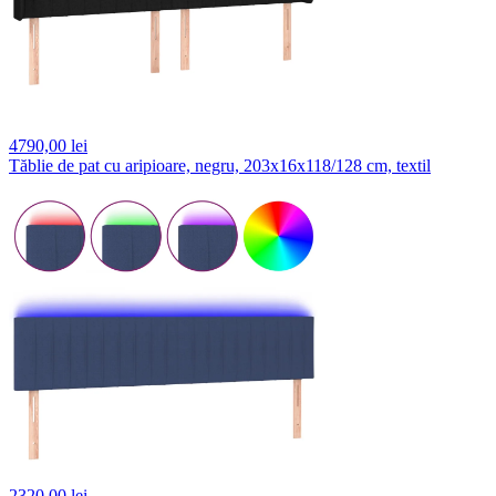
4790,
00 lei
Tăblie de pat cu aripioare, negru, 203x16x118/128 cm, textil
2320,
00 lei