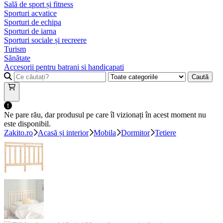
Sală de sport și fitness
Sporturi acvatice
Sporturi de echipa
Sporturi de iarna
Sporturi sociale și recreere
Turism
Sănătate
Accesorii pentru batrani si handicapati
Caută
Ne pare rău, dar produsul pe care îl vizionați în acest moment nu
este disponibil.
Zakito.ro
Acasă și interior
Mobila
Dormitor
Tetiere