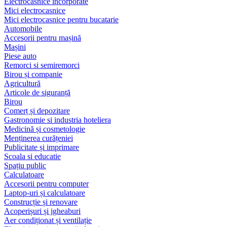
Electrocasnice încorporate
Mici electrocasnice
Mici electrocasnice pentru bucatarie
Automobile
Accesorii pentru mașină
Mașini
Piese auto
Remorci si semiremorci
Birou și companie
Agricultură
Articole de siguranță
Birou
Comerț și depozitare
Gastronomie si industria hoteliera
Medicină și cosmetologie
Menținerea curățeniei
Publicitate și imprimare
Scoala si educatie
Spațiu public
Calculatoare
Accesorii pentru computer
Laptop-uri și calculatoare
Construcție și renovare
Acoperișuri și jgheaburi
Aer condiționat și ventilație