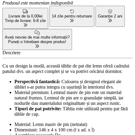
Produsul este momentan indisponibil
Livrare de la 0,00lei
14 zile pentru returnare
Garanție 2 ani
Timp de livrare: 6-8 zile
Aveți nevoie de mai multe informații?
Puneți o întrebare despre produs!
Descriere
Cu un design la modă, această tăblie de pat din lemn oferă cadrului
patului dvs. un aspect complet și se va potrivi oricărui dormitor.
Perspectivă fantastică:
Culoarea și designul elegant ale
tăbliei s-ar putea integra cu ușurință în interiorul dvs.
Material premium: Lemnul masiv de pin este un material
natural frumos. Lemnul de pin are o granulație simplă, iar
nodurile dau materialului originalitate și un aspect rustic.
Tipuri de pat potrivite:
Tăblia este utilizată pentru pat fără
tăblie de cap.
Material: Lemn masiv de pin (netratat)
Dimensiuni: 146 x 4 x 100 cm (l x ad. x î)