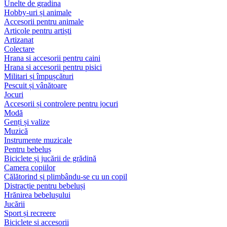
Unelte de gradina
Hobby-uri și animale
Accesorii pentru animale
Articole pentru artiști
Artizanat
Colectare
Hrana si accesorii pentru caini
Hrana si accesorii pentru pisici
Militari și împușcături
Pescuit și vânătoare
Jocuri
Accesorii și controlere pentru jocuri
Modă
Genți și valize
Muzică
Instrumente muzicale
Pentru bebeluș
Biciclete și jucării de grădină
Camera copiilor
Călătorind și plimbându-se cu un copil
Distracție pentru bebeluși
Hrănirea bebelușului
Jucării
Sport și recreere
Biciclete si accesorii