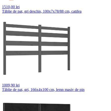
1510,
00 lei
Tăblie de pat, gri deschis, 100x7x78/88 cm, catifea
1009,
90 lei
Tăblie de pat, gri, 166x4x100 cm, lemn masiv de pin