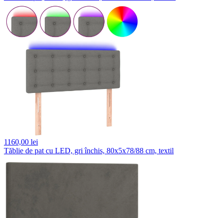
1160,
00 lei
Tăblie de pat cu LED, gri închis, 80x5x78/88 cm, textil