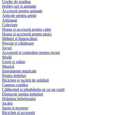
Unelte de gradina
Hobby-uri și animale
Accesorii pentru animale
Articole pentru artiști
Artizanat
Colectare
Hrana si accesorii pentru caini
Hrana si accesorii pentru pisici
Militari și împușcături
Pescuit și vânătoare
Jocuri
Accesorii și controlere pentru jocuri
Modă
Genți și valize
Muzică
Instrumente muzicale
Pentru bebeluș
Biciclete și jucării de grădină
Camera copiilor
Călătorind și plimbându-se cu un copil
Distracție pentru bebeluși
Hrănirea bebelușului
Jucării
Sport și recreere
Biciclete si accesorii