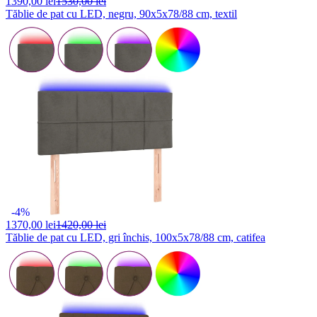
1390,
00 lei
1530,00 lei
Tăblie de pat cu LED, negru, 90x5x78/88 cm, textil
-4%
1370,
00 lei
1420,00 lei
Tăblie de pat cu LED, gri închis, 100x5x78/88 cm, catifea