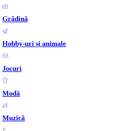
Grădină
Hobby-uri și animale
Jocuri
Modă
Muzică