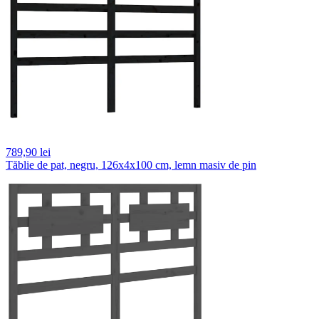
789,
90 lei
Tăblie de pat, negru, 126x4x100 cm, lemn masiv de pin