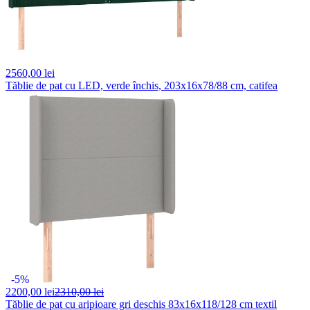
2560,
00 lei
Tăblie de pat cu LED, verde închis, 203x16x78/88 cm, catifea
-5%
2200,
00 lei
2310,00 lei
Tăblie de pat cu aripioare gri deschis 83x16x118/128 cm textil