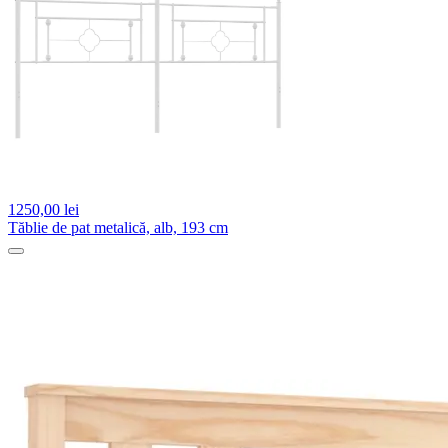
1250,
00 lei
Tăblie de pat metalică, alb, 193 cm