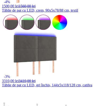
-4%
1500,
00 lei
1560,00 lei
Tăblie de pat cu LED, crem, 90x5x78/88 cm, textil
-3%
3310,
00 lei
3410,00 lei
Tăblie de pat cu LED, gri închis, 144x5x118/128 cm, catifea