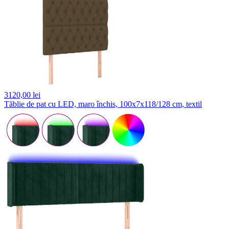
3120,
00 lei
Tăblie de pat cu LED, maro închis, 100x7x118/128 cm, textil