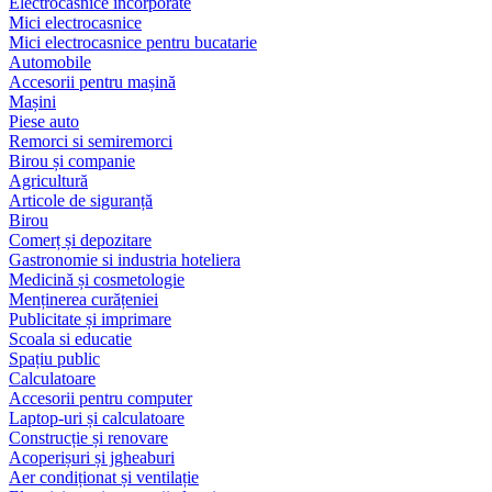
Electrocasnice încorporate
Mici electrocasnice
Mici electrocasnice pentru bucatarie
Automobile
Accesorii pentru mașină
Mașini
Piese auto
Remorci si semiremorci
Birou și companie
Agricultură
Articole de siguranță
Birou
Comerț și depozitare
Gastronomie si industria hoteliera
Medicină și cosmetologie
Menținerea curățeniei
Publicitate și imprimare
Scoala si educatie
Spațiu public
Calculatoare
Accesorii pentru computer
Laptop-uri și calculatoare
Construcție și renovare
Acoperișuri și jgheaburi
Aer condiționat și ventilație