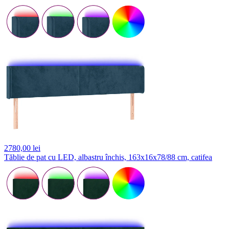
2780,
00 lei
Tăblie de pat cu LED, albastru închis, 163x16x78/88 cm, catifea