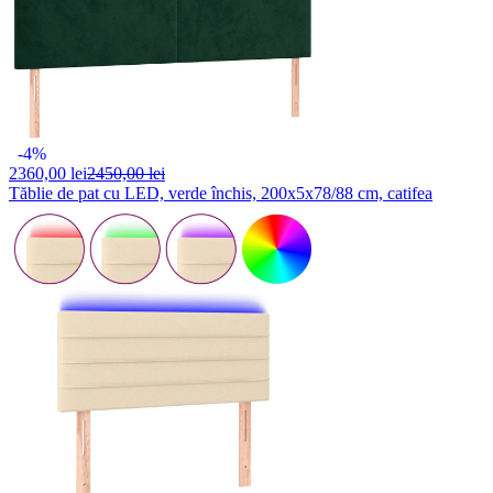
-4%
2360,
00 lei
2450,00 lei
Tăblie de pat cu LED, verde închis, 200x5x78/88 cm, catifea