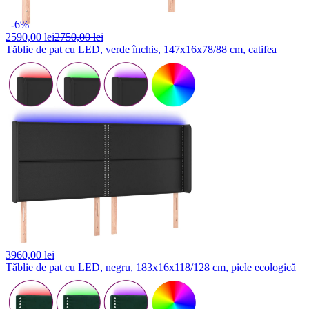
-6%
2590,
00 lei
2750,00 lei
Tăblie de pat cu LED, verde închis, 147x16x78/88 cm, catifea
3960,
00 lei
Tăblie de pat cu LED, negru, 183x16x118/128 cm, piele ecologică