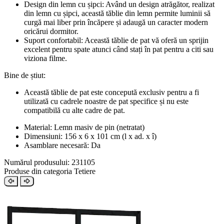
Design din lemn cu șipci: Având un design atrăgător, realizat
din lemn cu șipci, această tăblie din lemn permite luminii să
curgă mai liber prin încăpere și adaugă un caracter modern
oricărui dormitor.
Suport confortabil: Această tăblie de pat vă oferă un sprijin
excelent pentru spate atunci când stați în pat pentru a citi sau
viziona filme.
Bine de știut:
Această tăblie de pat este concepută exclusiv pentru a fi
utilizată cu cadrele noastre de pat specifice și nu este
compatibilă cu alte cadre de pat.
Material: Lemn masiv de pin (netratat)
Dimensiuni: 156 x 6 x 101 cm (l x ad. x î)
Asamblare necesară: Da
Numărul produsului: 231105
Produse din categoria Tetiere