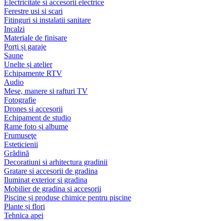
Electricitate si accesorii electrice
Ferestre usi si scari
Fitinguri si instalatii sanitare
Incalzi
Materiale de finisare
Porți și garaje
Saune
Unelte și atelier
Echipamente RTV
Audio
Mese, manere si rafturi TV
Fotografie
Drones si accesorii
Echipament de studio
Rame foto și albume
Frumuseţe
Esteticienii
Grădină
Decoratiuni si arhitectura gradinii
Gratare si accesorii de gradina
Iluminat exterior si gradina
Mobilier de gradina si accesorii
Piscine și produse chimice pentru piscine
Plante și flori
Tehnica apei