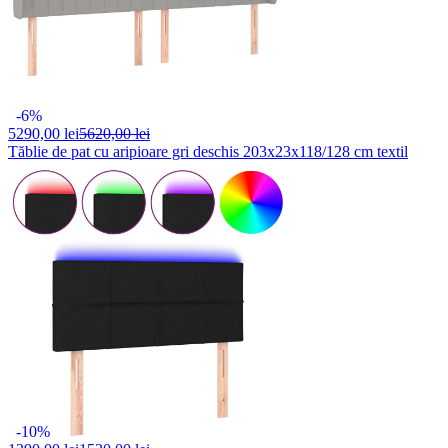
-6%
5290,
00 lei
5620,00 lei
Tăblie de pat cu aripioare gri deschis 203x23x118/128 cm textil
-10%