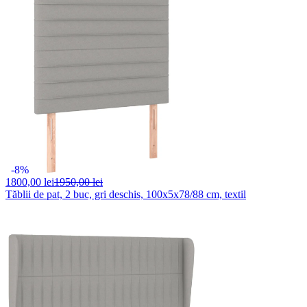
-8%
1800,
00 lei
1950,00 lei
Tăblii de pat, 2 buc, gri deschis, 100x5x78/88 cm, textil