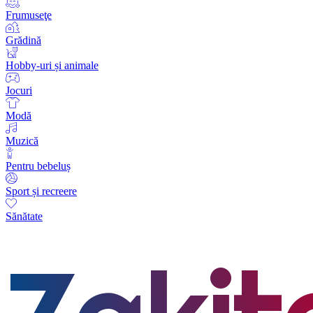
Frumuseţe
Grădină
Hobby-uri și animale
Jocuri
Modă
Muzică
Pentru bebeluș
Sport și recreere
Sănătate