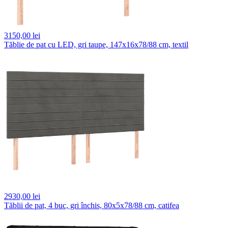
3150,
00 lei
Tăblie de pat cu LED, gri taupe, 147x16x78/88 cm, textil
2930,
00 lei
Tăblii de pat, 4 buc, gri închis, 80x5x78/88 cm, catifea