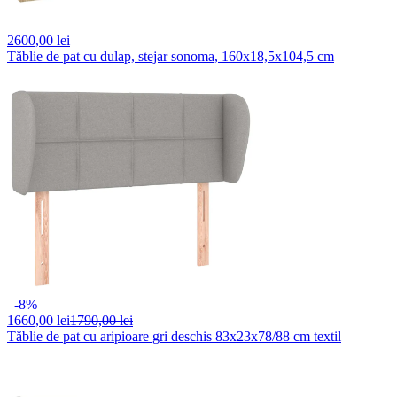
2600,
00 lei
Tăblie de pat cu dulap, stejar sonoma, 160x18,5x104,5 cm
-8%
1660,
00 lei
1790,00 lei
Tăblie de pat cu aripioare gri deschis 83x23x78/88 cm textil