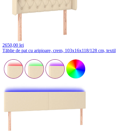
2650,
00 lei
Tăblie de pat cu aripioare, crem, 103x16x118/128 cm, textil