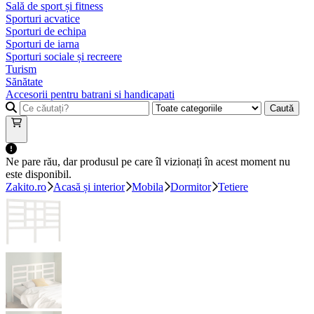
Sală de sport și fitness
Sporturi acvatice
Sporturi de echipa
Sporturi de iarna
Sporturi sociale și recreere
Turism
Sănătate
Accesorii pentru batrani si handicapati
Caută
Ne pare rău, dar produsul pe care îl vizionați în acest moment nu
este disponibil.
Zakito.ro
Acasă și interior
Mobila
Dormitor
Tetiere