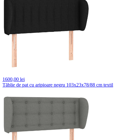
1600,
00 lei
Tăblie de pat cu aripioare negru 103x23x78/88 cm textil