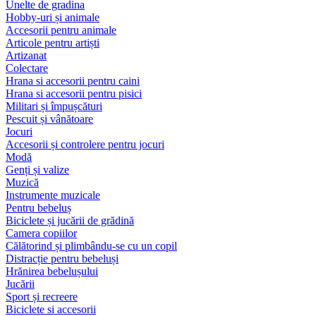
Unelte de gradina
Hobby-uri și animale
Accesorii pentru animale
Articole pentru artiști
Artizanat
Colectare
Hrana si accesorii pentru caini
Hrana si accesorii pentru pisici
Militari și împușcături
Pescuit și vânătoare
Jocuri
Accesorii și controlere pentru jocuri
Modă
Genți și valize
Muzică
Instrumente muzicale
Pentru bebeluș
Biciclete și jucării de grădină
Camera copiilor
Călătorind și plimbându-se cu un copil
Distracție pentru bebeluși
Hrănirea bebelușului
Jucării
Sport și recreere
Biciclete si accesorii