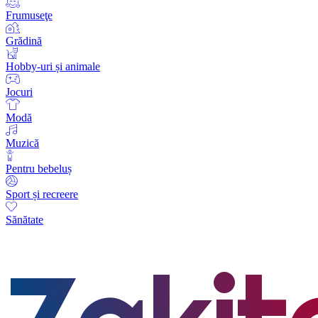
Frumuseţe
Grădină
Hobby-uri și animale
Jocuri
Modă
Muzică
Pentru bebeluș
Sport și recreere
Sănătate