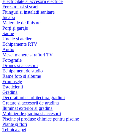
Electricitate si accesorii electrice
Ferestre usi si scari
Fitinguri si instalatii sanitare
Incalzi
Materiale de finisare
Porți și garaje
Saune
Unelte și atelier
Echipamente RTV
Audio
Mese, manere si rafturi TV
Fotografie
Drones si accesorii
Echipament de studio
Rame foto și albume
Frumuseţe
Esteticienii
Grădină
Decoratiuni si arhitectura gradinii
Gratare si accesorii de gradina
Iluminat exterior si gradina
Mobilier de gradina si accesorii
Piscine și produse chimice pentru piscine
Plante și flori
Tehnica apei