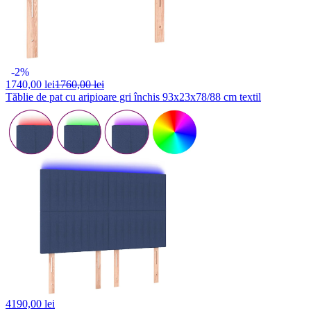
-2%
1740,
00 lei
1760,00 lei
Tăblie de pat cu aripioare gri închis 93x23x78/88 cm textil
4190,
00 lei