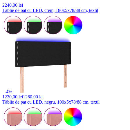
2240,
00 lei
Tăblie de pat cu LED, crem, 180x5x78/88 cm, textil
-4%
1220,
00 lei
1260,00 lei
Tăblie de pat cu LED, negru, 100x5x78/88 cm, textil