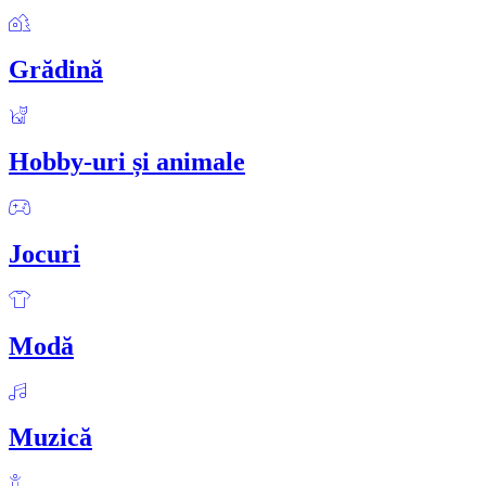
Grădină
Hobby-uri și animale
Jocuri
Modă
Muzică