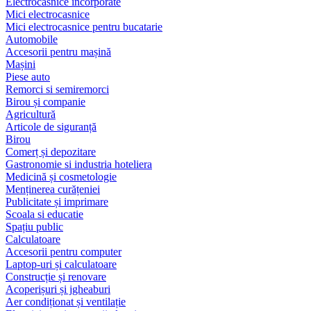
Electrocasnice încorporate
Mici electrocasnice
Mici electrocasnice pentru bucatarie
Automobile
Accesorii pentru mașină
Mașini
Piese auto
Remorci si semiremorci
Birou și companie
Agricultură
Articole de siguranță
Birou
Comerț și depozitare
Gastronomie si industria hoteliera
Medicină și cosmetologie
Menținerea curățeniei
Publicitate și imprimare
Scoala si educatie
Spațiu public
Calculatoare
Accesorii pentru computer
Laptop-uri și calculatoare
Construcție și renovare
Acoperișuri și jgheaburi
Aer condiționat și ventilație