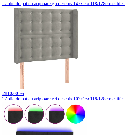
Tăblie de pat cu aripioare gri deschis 147x16x118/128cm catifea
2810,
00 lei
Tăblie de pat cu aripioare gri deschis 103x16x118/128cm catifea