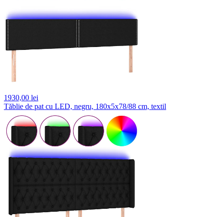
1930,
00 lei
Tăblie de pat cu LED, negru, 180x5x78/88 cm, textil