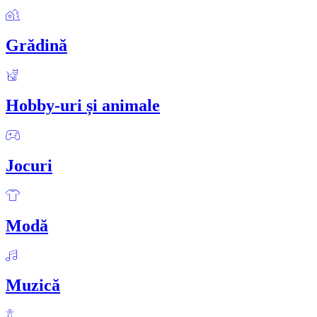
Grădină
Hobby-uri și animale
Jocuri
Modă
Muzică