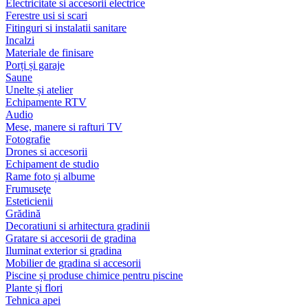
Electricitate si accesorii electrice
Ferestre usi si scari
Fitinguri si instalatii sanitare
Incalzi
Materiale de finisare
Porți și garaje
Saune
Unelte și atelier
Echipamente RTV
Audio
Mese, manere si rafturi TV
Fotografie
Drones si accesorii
Echipament de studio
Rame foto și albume
Frumuseţe
Esteticienii
Grădină
Decoratiuni si arhitectura gradinii
Gratare si accesorii de gradina
Iluminat exterior si gradina
Mobilier de gradina si accesorii
Piscine și produse chimice pentru piscine
Plante și flori
Tehnica apei