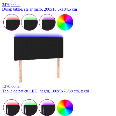
3470,
00 lei
Dulap tăblie, stejar maro, 200x18,5x104,5 cm
1370,
00 lei
Tăblie de pat cu LED, negru, 100x5x78/88 cm, textil