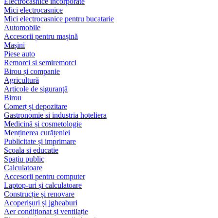
Electrocasnice încorporate
Mici electrocasnice
Mici electrocasnice pentru bucatarie
Automobile
Accesorii pentru mașină
Mașini
Piese auto
Remorci si semiremorci
Birou și companie
Agricultură
Articole de siguranță
Birou
Comerț și depozitare
Gastronomie si industria hoteliera
Medicină și cosmetologie
Menținerea curățeniei
Publicitate și imprimare
Scoala si educatie
Spațiu public
Calculatoare
Accesorii pentru computer
Laptop-uri și calculatoare
Construcție și renovare
Acoperișuri și jgheaburi
Aer condiționat și ventilație