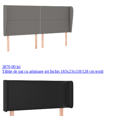
3870,
00 lei
Tăblie de pat cu aripioare gri închis 183x23x118/128 cm textil