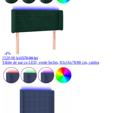
-4%
1520,
00 lei
1570,00 lei
Tăblie de pat cu LED, verde închis, 83x16x78/88 cm, catifea