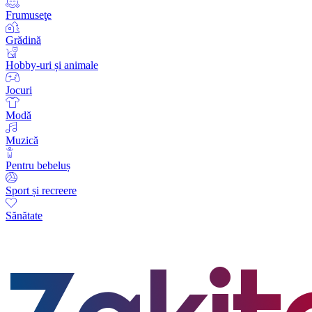
Frumuseţe
Grădină
Hobby-uri și animale
Jocuri
Modă
Muzică
Pentru bebeluș
Sport și recreere
Sănătate