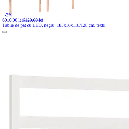
-2%
6010,
00 lei
6120,00 lei
Tăblie de pat cu LED, negru, 183x16x118/128 cm, textil