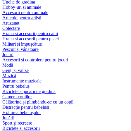
Unelte de gradina
Hobby-uri și animale
Accesorii pentru animale
Articole pentru artiști
Artizanat
Colectare
Hrana si accesorii pentru caini
Hrana si accesorii pentru pisici
Militari și împușcături
Pescuit și vânătoare
Jocuri
Accesorii și controlere pentru jocuri
Modă
Genți și valize
Muzică
Instrumente muzicale
Pentru bebeluș
Biciclete și jucării de grădină
Camera copiilor
Călătorind și plimbându-se cu un copil
Distracție pentru bebeluși
Hrănirea bebelușului
Jucării
Sport și recreere
Biciclete si accesorii