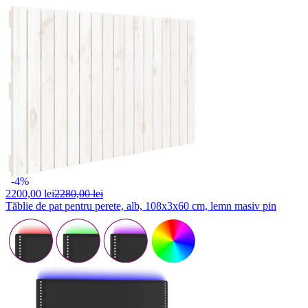
-4%
2200,
00 lei
2280,00 lei
Tăblie de pat pentru perete, alb, 108x3x60 cm, lemn masiv pin