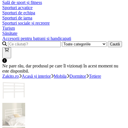
Sală de sport și fitness
Sporturi acvatice
Sporturi de echipa
Sporturi de iarna
Sporturi sociale și recreere
Turism
Sănătate
Accesorii pentru batrani si handicapati
Caută
Ne pare rău, dar produsul pe care îl vizionați în acest moment nu
este disponibil.
Zakito.ro
Acasă și interior
Mobila
Dormitor
Tetiere