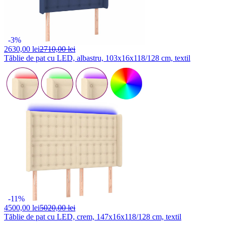
-3%
2630,
00 lei
2710,00 lei
Tăblie de pat cu LED, albastru, 103x16x118/128 cm, textil
-11%
4500,
00 lei
5020,00 lei
Tăblie de pat cu LED, crem, 147x16x118/128 cm, textil