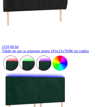
2110,
00 lei
Tăblie de pat cu aripioare negru 183x23x78/88 cm catifea