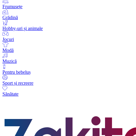
Frumuseţe
Grădină
Hobby-uri și animale
Jocuri
Modă
Muzică
Pentru bebeluș
Sport și recreere
Sănătate