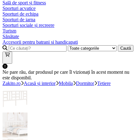
Sală de sport și fitness
Sporturi acvatice
Sporturi de echipa
Sporturi de iarna
Sporturi sociale și recreere
Turism
Sănătate
Accesorii pentru batrani si handicapati
Caută
Ne pare rău, dar produsul pe care îl vizionați în acest moment nu
este disponibil.
Zakito.ro
Acasă și interior
Mobila
Dormitor
Tetiere