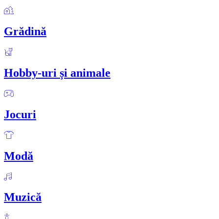
Grădină
Hobby-uri și animale
Jocuri
Modă
Muzică