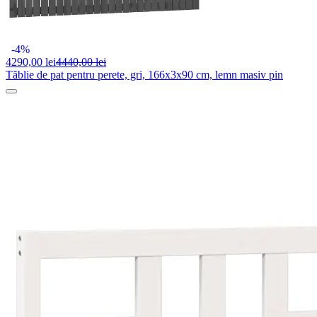
-4%
4290,
00 lei
4440,00 lei
Tăblie de pat pentru perete, gri, 166x3x90 cm, lemn masiv pin