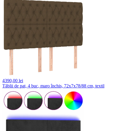
4390,
00 lei
Tăblii de pat, 4 buc, maro închis, 72x7x78/88 cm, textil