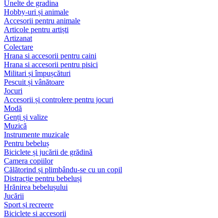
Unelte de gradina
Hobby-uri și animale
Accesorii pentru animale
Articole pentru artiști
Artizanat
Colectare
Hrana si accesorii pentru caini
Hrana si accesorii pentru pisici
Militari și împușcături
Pescuit și vânătoare
Jocuri
Accesorii și controlere pentru jocuri
Modă
Genți și valize
Muzică
Instrumente muzicale
Pentru bebeluș
Biciclete și jucării de grădină
Camera copiilor
Călătorind și plimbându-se cu un copil
Distracție pentru bebeluși
Hrănirea bebelușului
Jucării
Sport și recreere
Biciclete si accesorii