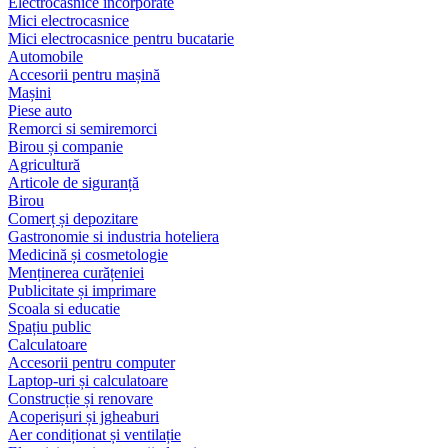
Electrocasnice încorporate
Mici electrocasnice
Mici electrocasnice pentru bucatarie
Automobile
Accesorii pentru mașină
Mașini
Piese auto
Remorci si semiremorci
Birou și companie
Agricultură
Articole de siguranță
Birou
Comerț și depozitare
Gastronomie si industria hoteliera
Medicină și cosmetologie
Menținerea curățeniei
Publicitate și imprimare
Scoala si educatie
Spațiu public
Calculatoare
Accesorii pentru computer
Laptop-uri și calculatoare
Construcție și renovare
Acoperișuri și jgheaburi
Aer condiționat și ventilație