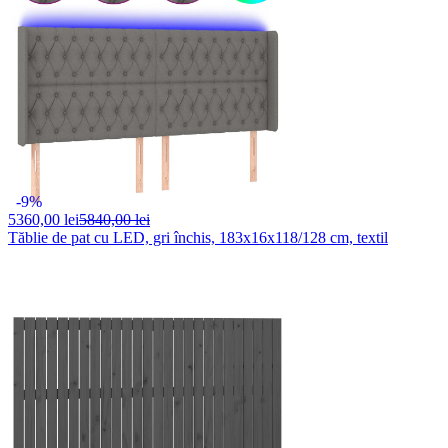
-9%
5360,
00 lei
5840,00 lei
Tăblie de pat cu LED, gri închis, 183x16x118/128 cm, textil