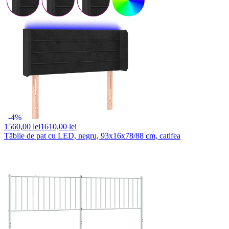
-4%
1560,
00 lei
1610,00 lei
Tăblie de pat cu LED, negru, 93x16x78/88 cm, catifea