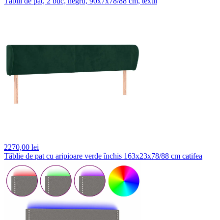
Tăblii de pat, 2 buc, negru, 90x7x78/88 cm, textil
2270,
00 lei
Tăblie de pat cu aripioare verde închis 163x23x78/88 cm catifea