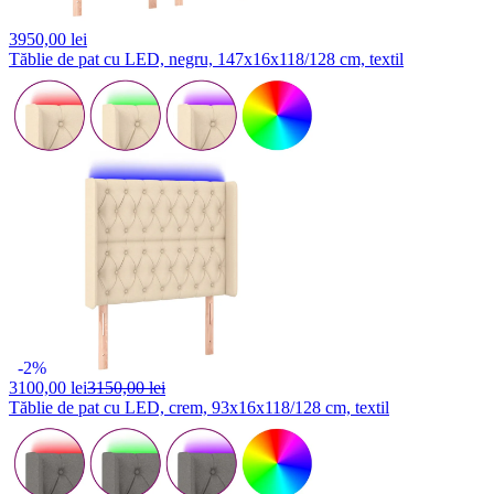
3950,
00 lei
Tăblie de pat cu LED, negru, 147x16x118/128 cm, textil
-2%
3100,
00 lei
3150,00 lei
Tăblie de pat cu LED, crem, 93x16x118/128 cm, textil