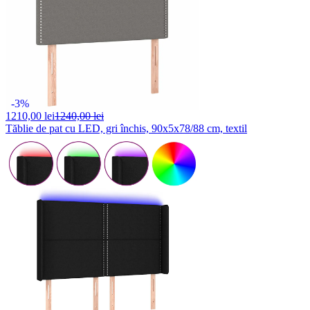
-3%
1210,
00 lei
1240,00 lei
Tăblie de pat cu LED, gri închis, 90x5x78/88 cm, textil