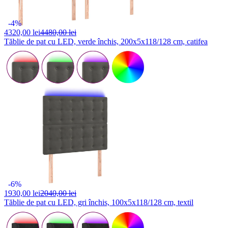
-4%
4320,
00 lei
4480,00 lei
Tăblie de pat cu LED, verde închis, 200x5x118/128 cm, catifea
-6%
1930,
00 lei
2040,00 lei
Tăblie de pat cu LED, gri închis, 100x5x118/128 cm, textil