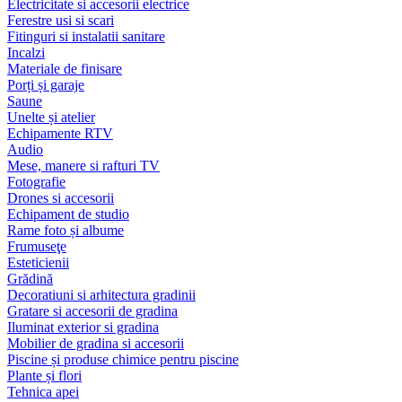
Electricitate si accesorii electrice
Ferestre usi si scari
Fitinguri si instalatii sanitare
Incalzi
Materiale de finisare
Porți și garaje
Saune
Unelte și atelier
Echipamente RTV
Audio
Mese, manere si rafturi TV
Fotografie
Drones si accesorii
Echipament de studio
Rame foto și albume
Frumuseţe
Esteticienii
Grădină
Decoratiuni si arhitectura gradinii
Gratare si accesorii de gradina
Iluminat exterior si gradina
Mobilier de gradina si accesorii
Piscine și produse chimice pentru piscine
Plante și flori
Tehnica apei