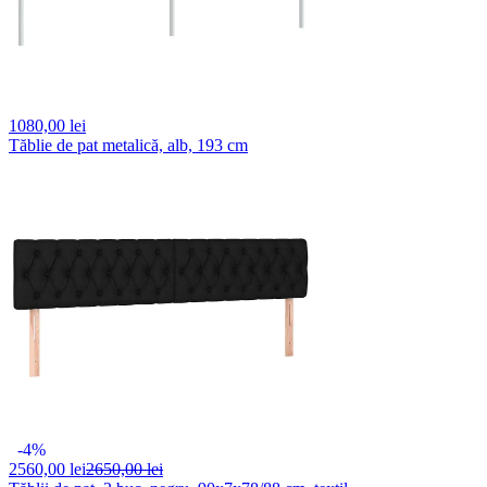
1080,
00 lei
Tăblie de pat metalică, alb, 193 cm
-4%
2560,
00 lei
2650,00 lei