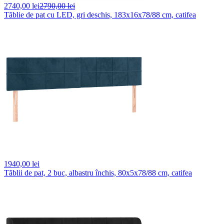
2740,
00 lei
2790,00 lei
Tăblie de pat cu LED, gri deschis, 183x16x78/88 cm, catifea
1940,
00 lei
Tăblii de pat, 2 buc, albastru închis, 80x5x78/88 cm, catifea