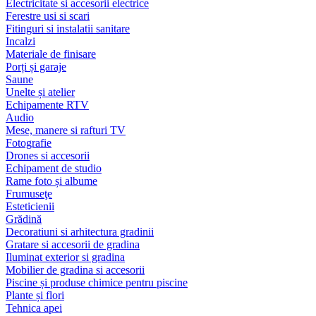
Electricitate si accesorii electrice
Ferestre usi si scari
Fitinguri si instalatii sanitare
Incalzi
Materiale de finisare
Porți și garaje
Saune
Unelte și atelier
Echipamente RTV
Audio
Mese, manere si rafturi TV
Fotografie
Drones si accesorii
Echipament de studio
Rame foto și albume
Frumuseţe
Esteticienii
Grădină
Decoratiuni si arhitectura gradinii
Gratare si accesorii de gradina
Iluminat exterior si gradina
Mobilier de gradina si accesorii
Piscine și produse chimice pentru piscine
Plante și flori
Tehnica apei