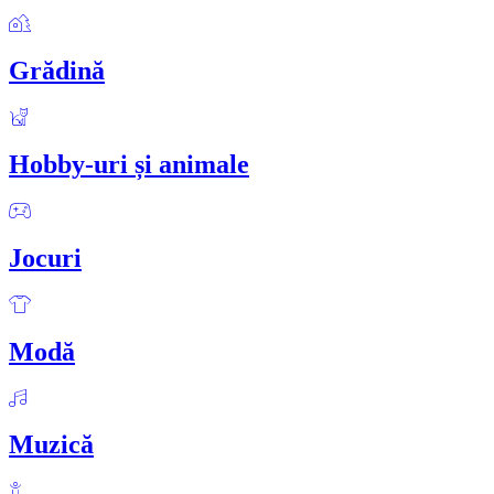
Grădină
Hobby-uri și animale
Jocuri
Modă
Muzică