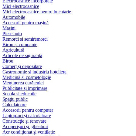
Electrocasnice încorporate
Mici electrocasnice
Mici electrocasnice pentru bucatarie
Automobile
Accesorii pentru mașină
Mașini
Piese auto
Remorci si semiremorci
Birou și companie
Agricultură
Articole de siguranță
Birou
Comerț și depozitare
Gastronomie si industria hoteliera
Medicină și cosmetologie
Menținerea curățeniei
Publicitate și imprimare
Scoala si educatie
Spațiu public
Calculatoare
Accesorii pentru computer
Laptop-uri și calculatoare
Construcție și renovare
Acoperișuri și jgheaburi
Aer condiționat și ventilație