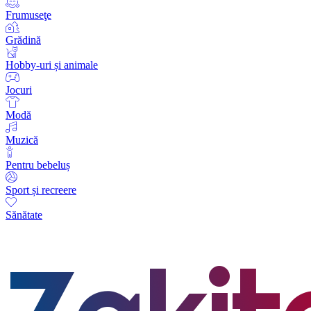
Frumuseţe
Grădină
Hobby-uri și animale
Jocuri
Modă
Muzică
Pentru bebeluș
Sport și recreere
Sănătate