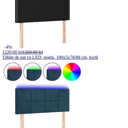
-4%
1220,
00 lei
1260,00 lei
Tăblie de pat cu LED, negru, 100x5x78/88 cm, textil