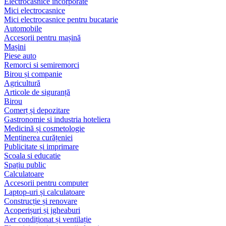
Electrocasnice încorporate
Mici electrocasnice
Mici electrocasnice pentru bucatarie
Automobile
Accesorii pentru mașină
Mașini
Piese auto
Remorci si semiremorci
Birou și companie
Agricultură
Articole de siguranță
Birou
Comerț și depozitare
Gastronomie si industria hoteliera
Medicină și cosmetologie
Menținerea curățeniei
Publicitate și imprimare
Scoala si educatie
Spațiu public
Calculatoare
Accesorii pentru computer
Laptop-uri și calculatoare
Construcție și renovare
Acoperișuri și jgheaburi
Aer condiționat și ventilație