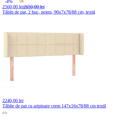
-4%
2560,
00 lei
2650,00 lei
Tăblii de pat, 2 buc, negru, 90x7x78/88 cm, textil
2240,
00 lei
Tăblie de pat cu aripioare crem 147x16x78/88 cm textil