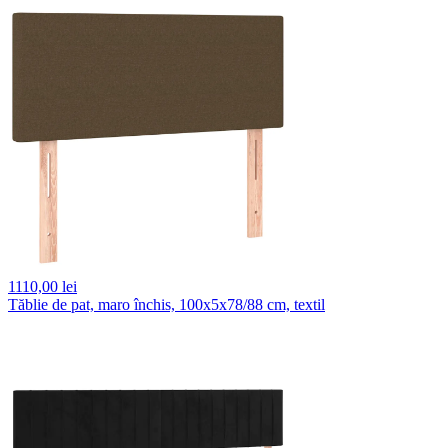
1110,
00 lei
Tăblie de pat, maro închis, 100x5x78/88 cm, textil