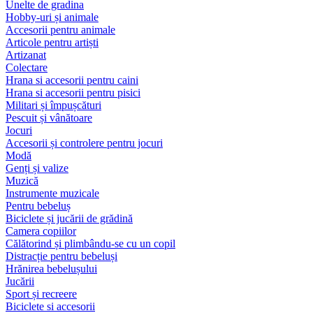
Unelte de gradina
Hobby-uri și animale
Accesorii pentru animale
Articole pentru artiști
Artizanat
Colectare
Hrana si accesorii pentru caini
Hrana si accesorii pentru pisici
Militari și împușcături
Pescuit și vânătoare
Jocuri
Accesorii și controlere pentru jocuri
Modă
Genți și valize
Muzică
Instrumente muzicale
Pentru bebeluș
Biciclete și jucării de grădină
Camera copiilor
Călătorind și plimbându-se cu un copil
Distracție pentru bebeluși
Hrănirea bebelușului
Jucării
Sport și recreere
Biciclete si accesorii