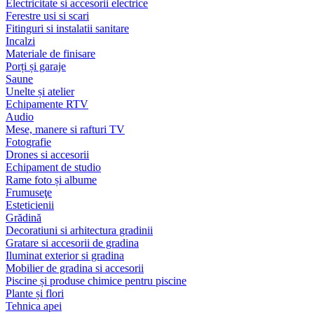
Electricitate si accesorii electrice
Ferestre usi si scari
Fitinguri si instalatii sanitare
Incalzi
Materiale de finisare
Porți și garaje
Saune
Unelte și atelier
Echipamente RTV
Audio
Mese, manere si rafturi TV
Fotografie
Drones si accesorii
Echipament de studio
Rame foto și albume
Frumuseţe
Esteticienii
Grădină
Decoratiuni si arhitectura gradinii
Gratare si accesorii de gradina
Iluminat exterior si gradina
Mobilier de gradina si accesorii
Piscine și produse chimice pentru piscine
Plante și flori
Tehnica apei