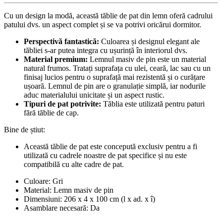
Cu un design la modă, această tăblie de pat din lemn oferă cadrului
patului dvs. un aspect complet și se va potrivi oricărui dormitor.
Perspectivă fantastică:
Culoarea și designul elegant ale
tăbliei s-ar putea integra cu ușurință în interiorul dvs.
Material premium:
Lemnul masiv de pin este un material
natural frumos. Tratați suprafața cu ulei, ceară, lac sau cu un
finisaj lucios pentru o suprafață mai rezistentă și o curățare
ușoară. Lemnul de pin are o granulație simplă, iar nodurile
aduc materialului unicitate și un aspect rustic.
Tipuri de pat potrivite:
Tăblia este utilizată pentru paturi
fără tăblie de cap.
Bine de știut:
Această tăblie de pat este concepută exclusiv pentru a fi
utilizată cu cadrele noastre de pat specifice și nu este
compatibilă cu alte cadre de pat.
Culoare: Gri
Material: Lemn masiv de pin
Dimensiuni: 206 x 4 x 100 cm (l x ad. x î)
Asamblare necesară: Da