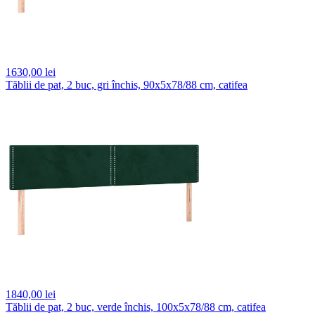
1630,
00 lei
Tăblii de pat, 2 buc, gri închis, 90x5x78/88 cm, catifea
1840,
00 lei
Tăblii de pat, 2 buc, verde închis, 100x5x78/88 cm, catifea