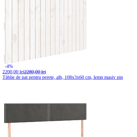
-4%
2200,
00 lei
2280,00 lei
Tăblie de pat pentru perete, alb, 108x3x60 cm, lemn masiv pin