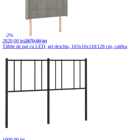
-2%
2820,
00 lei
2870,00 lei
Tăblie de pat cu LED, gri deschis, 103x16x118/128 cm, catifea
1000,
00 lei