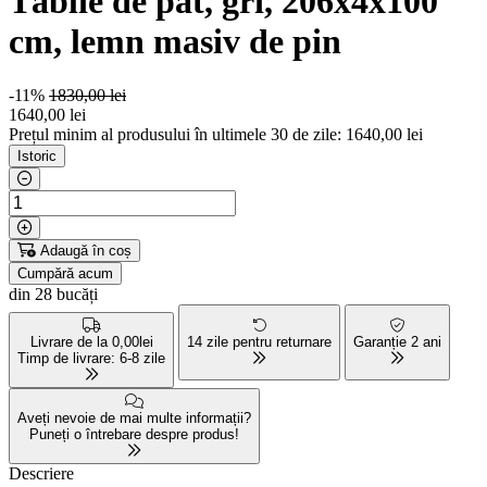
Tăblie de pat, gri, 206x4x100
cm, lemn masiv de pin
-11%
1830,00 lei
1640
,00 lei
Prețul minim al produsului în ultimele 30 de zile: 1640,00 lei
Istoric
Adaugă în coș
Cumpără acum
din 28 bucăți
Livrare de la 0,00lei
14 zile pentru returnare
Garanție 2 ani
Timp de livrare: 6-8 zile
Aveți nevoie de mai multe informații?
Puneți o întrebare despre produs!
Descriere