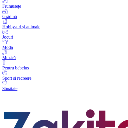
Frumuseţe
Grădină
Hobby-uri și animale
Jocuri
Modă
Muzică
Pentru bebeluș
Sport și recreere
Sănătate