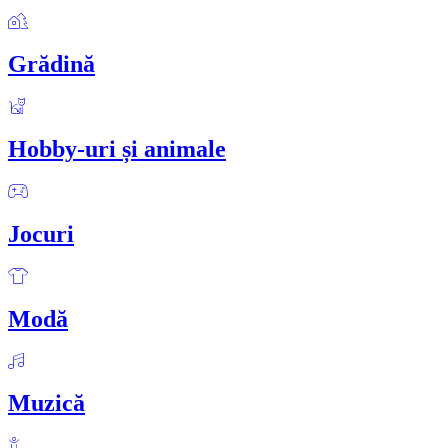
Grădină
Hobby-uri și animale
Jocuri
Modă
Muzică