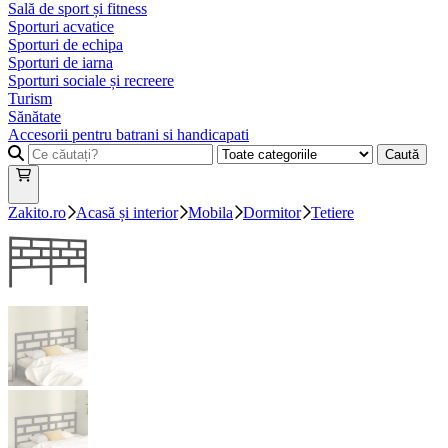
Sală de sport și fitness
Sporturi acvatice
Sporturi de echipa
Sporturi de iarna
Sporturi sociale și recreere
Turism
Sănătate
Accesorii pentru batrani si handicapati
Caută
Zakito.ro
Acasă și interior
Mobila
Dormitor
Tetiere