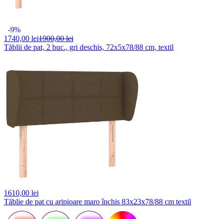
-9%
1740,
00 lei
1900,00 lei
Tăblii de pat, 2 buc., gri deschis, 72x5x78/88 cm, textil
1610,
00 lei
Tăblie de pat cu aripioare maro închis 83x23x78/88 cm textil