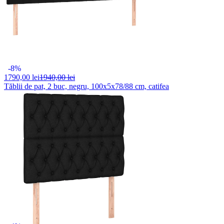
-8%
1790,
00 lei
1940,00 lei
Tăblii de pat, 2 buc, negru, 100x5x78/88 cm, catifea