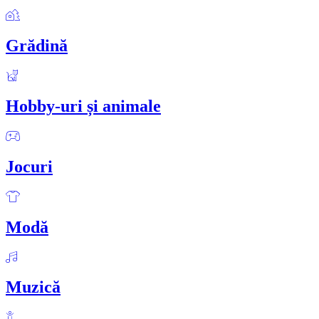
Grădină
Hobby-uri și animale
Jocuri
Modă
Muzică