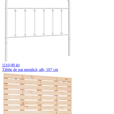
1110,
00 lei
Tăblie de pat metalică, alb, 107 cm