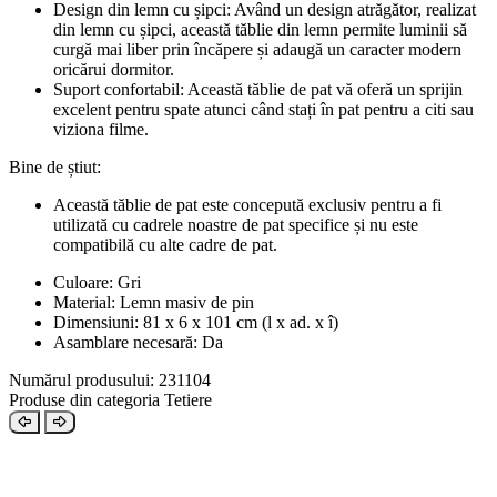
Design din lemn cu șipci: Având un design atrăgător, realizat
din lemn cu șipci, această tăblie din lemn permite luminii să
curgă mai liber prin încăpere și adaugă un caracter modern
oricărui dormitor.
Suport confortabil: Această tăblie de pat vă oferă un sprijin
excelent pentru spate atunci când stați în pat pentru a citi sau
viziona filme.
Bine de știut:
Această tăblie de pat este concepută exclusiv pentru a fi
utilizată cu cadrele noastre de pat specifice și nu este
compatibilă cu alte cadre de pat.
Culoare: Gri
Material: Lemn masiv de pin
Dimensiuni: 81 x 6 x 101 cm (l x ad. x î)
Asamblare necesară: Da
Numărul produsului: 231104
Produse din categoria Tetiere