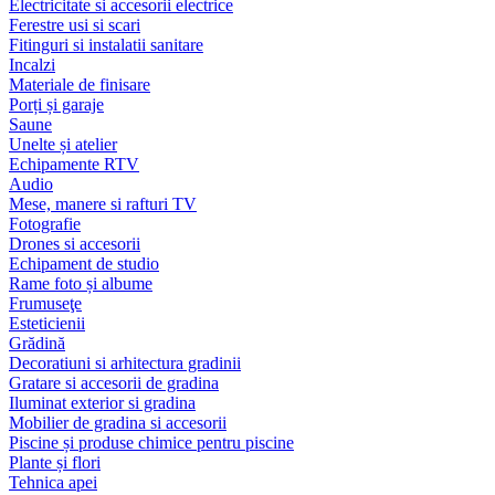
Electricitate si accesorii electrice
Ferestre usi si scari
Fitinguri si instalatii sanitare
Incalzi
Materiale de finisare
Porți și garaje
Saune
Unelte și atelier
Echipamente RTV
Audio
Mese, manere si rafturi TV
Fotografie
Drones si accesorii
Echipament de studio
Rame foto și albume
Frumuseţe
Esteticienii
Grădină
Decoratiuni si arhitectura gradinii
Gratare si accesorii de gradina
Iluminat exterior si gradina
Mobilier de gradina si accesorii
Piscine și produse chimice pentru piscine
Plante și flori
Tehnica apei