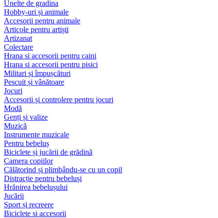
Unelte de gradina
Hobby-uri și animale
Accesorii pentru animale
Articole pentru artiști
Artizanat
Colectare
Hrana si accesorii pentru caini
Hrana si accesorii pentru pisici
Militari și împușcături
Pescuit și vânătoare
Jocuri
Accesorii și controlere pentru jocuri
Modă
Genți și valize
Muzică
Instrumente muzicale
Pentru bebeluș
Biciclete și jucării de grădină
Camera copiilor
Călătorind și plimbându-se cu un copil
Distracție pentru bebeluși
Hrănirea bebelușului
Jucării
Sport și recreere
Biciclete si accesorii