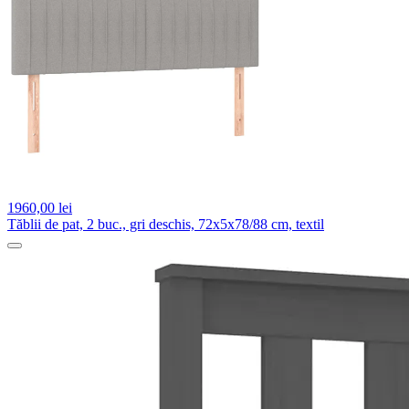
1960,
00 lei
Tăblii de pat, 2 buc., gri deschis, 72x5x78/88 cm, textil