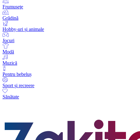
Frumuseţe
Grădină
Hobby-uri și animale
Jocuri
Modă
Muzică
Pentru bebeluș
Sport și recreere
Sănătate