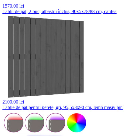
1570,
00 lei
Tăblii de pat, 2 buc, albastru închis, 90x5x78/88 cm, catifea
2100,
00 lei
Tăblie de pat pentru perete, gri, 95,5x3x90 cm, lemn masiv pin