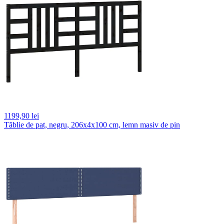
1199,
90 lei
Tăblie de pat, negru, 206x4x100 cm, lemn masiv de pin