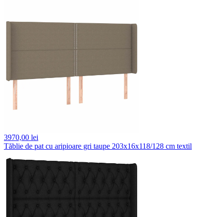
3970,
00 lei
Tăblie de pat cu aripioare gri taupe 203x16x118/128 cm textil