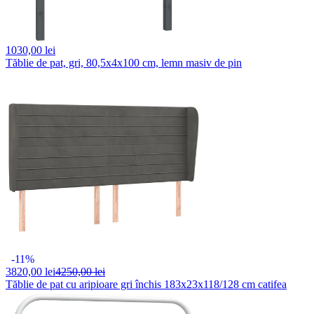
1030,
00 lei
Tăblie de pat, gri, 80,5x4x100 cm, lemn masiv de pin
-11%
3820,
00 lei
4250,00 lei
Tăblie de pat cu aripioare gri închis 183x23x118/128 cm catifea