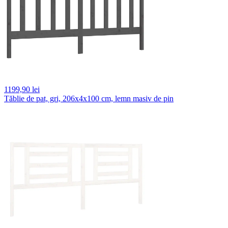
1199,
90 lei
Tăblie de pat, gri, 206x4x100 cm, lemn masiv de pin