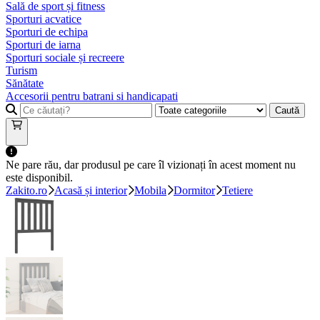
Sală de sport și fitness
Sporturi acvatice
Sporturi de echipa
Sporturi de iarna
Sporturi sociale și recreere
Turism
Sănătate
Accesorii pentru batrani si handicapati
Caută
Ne pare rău, dar produsul pe care îl vizionați în acest moment nu
este disponibil.
Zakito.ro
Acasă și interior
Mobila
Dormitor
Tetiere