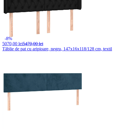
-8%
5070,
00 lei
5470,00 lei
Tăblie de pat cu aripioare, negru, 147x16x118/128 cm, textil