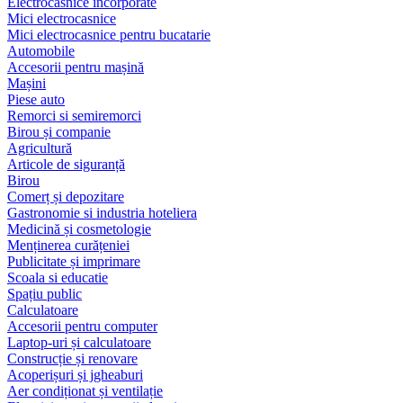
Electrocasnice încorporate
Mici electrocasnice
Mici electrocasnice pentru bucatarie
Automobile
Accesorii pentru mașină
Mașini
Piese auto
Remorci si semiremorci
Birou și companie
Agricultură
Articole de siguranță
Birou
Comerț și depozitare
Gastronomie si industria hoteliera
Medicină și cosmetologie
Menținerea curățeniei
Publicitate și imprimare
Scoala si educatie
Spațiu public
Calculatoare
Accesorii pentru computer
Laptop-uri și calculatoare
Construcție și renovare
Acoperișuri și jgheaburi
Aer condiționat și ventilație