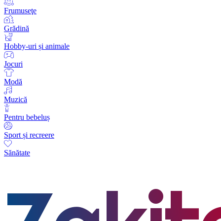
Frumuseţe
Grădină
Hobby-uri și animale
Jocuri
Modă
Muzică
Pentru bebeluș
Sport și recreere
Sănătate