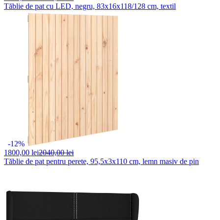
Tăblie de pat cu LED, negru, 83x16x118/128 cm, textil
-12%
1800,
00 lei
2040,00 lei
Tăblie de pat pentru perete, 95,5x3x110 cm, lemn masiv de pin