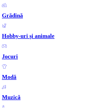
Grădină
Hobby-uri și animale
Jocuri
Modă
Muzică