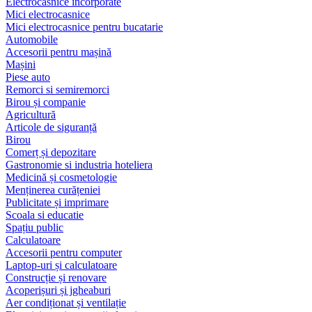
Electrocasnice încorporate
Mici electrocasnice
Mici electrocasnice pentru bucatarie
Automobile
Accesorii pentru mașină
Mașini
Piese auto
Remorci si semiremorci
Birou și companie
Agricultură
Articole de siguranță
Birou
Comerț și depozitare
Gastronomie si industria hoteliera
Medicină și cosmetologie
Menținerea curățeniei
Publicitate și imprimare
Scoala si educatie
Spațiu public
Calculatoare
Accesorii pentru computer
Laptop-uri și calculatoare
Construcție și renovare
Acoperișuri și jgheaburi
Aer condiționat și ventilație