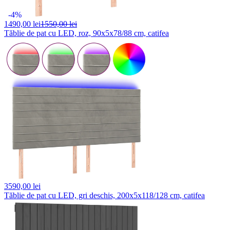
-4%
1490,
00 lei
1550,00 lei
Tăblie de pat cu LED, roz, 90x5x78/88 cm, catifea
3590,
00 lei
Tăblie de pat cu LED, gri deschis, 200x5x118/128 cm, catifea