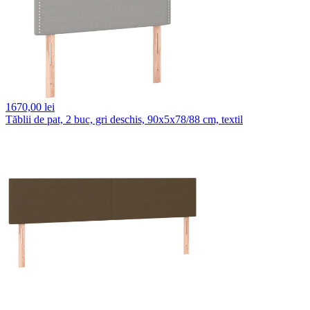
1670,
00 lei
Tăblii de pat, 2 buc, gri deschis, 90x5x78/88 cm, textil