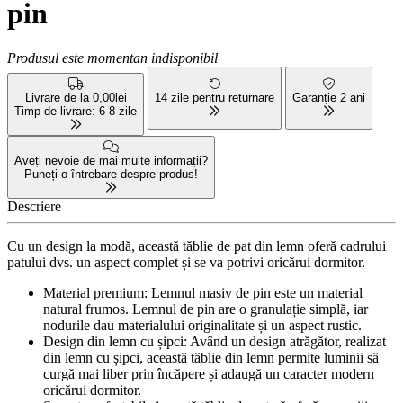
pin
Produsul este momentan indisponibil
Livrare de la 0,00lei
14 zile pentru returnare
Garanție 2 ani
Timp de livrare: 6-8 zile
Aveți nevoie de mai multe informații?
Puneți o întrebare despre produs!
Descriere
Cu un design la modă, această tăblie de pat din lemn oferă cadrului
patului dvs. un aspect complet și se va potrivi oricărui dormitor.
Material premium: Lemnul masiv de pin este un material
natural frumos. Lemnul de pin are o granulație simplă, iar
nodurile dau materialului originalitate și un aspect rustic.
Design din lemn cu șipci: Având un design atrăgător, realizat
din lemn cu șipci, această tăblie din lemn permite luminii să
curgă mai liber prin încăpere și adaugă un caracter modern
oricărui dormitor.