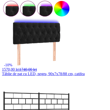
-10%
1570,
00 lei
1740,00 lei
Tăblie de pat cu LED, negru, 90x7x78/88 cm, catifea