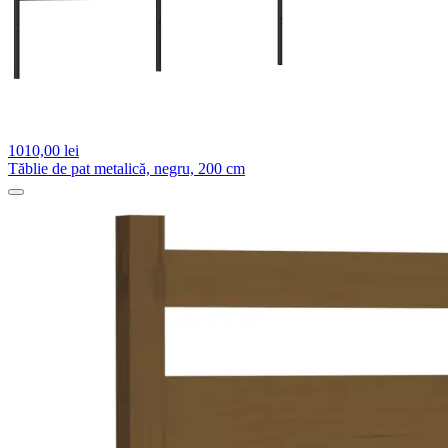
1010,
00 lei
Tăblie de pat metalică, negru, 200 cm