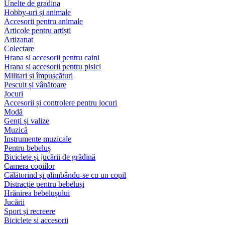
Unelte de gradina
Hobby-uri și animale
Accesorii pentru animale
Articole pentru artiști
Artizanat
Colectare
Hrana si accesorii pentru caini
Hrana si accesorii pentru pisici
Militari și împușcături
Pescuit și vânătoare
Jocuri
Accesorii și controlere pentru jocuri
Modă
Genți și valize
Muzică
Instrumente muzicale
Pentru bebeluș
Biciclete și jucării de grădină
Camera copiilor
Călătorind și plimbându-se cu un copil
Distracție pentru bebeluși
Hrănirea bebelușului
Jucării
Sport și recreere
Biciclete si accesorii