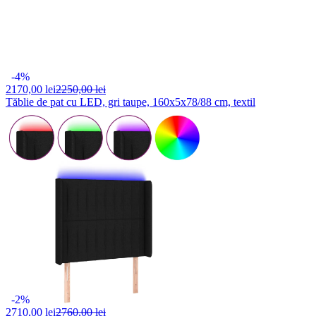
-4%
2170,
00 lei
2250,00 lei
Tăblie de pat cu LED, gri taupe, 160x5x78/88 cm, textil
-2%
2710,
00 lei
2760,00 lei