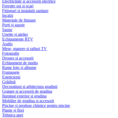
Electricitate si accesorii electrice
Ferestre usi si scari
Fitinguri si instalatii sanitare
Incalzi
Materiale de finisare
Porți și garaje
Saune
Unelte și atelier
Echipamente RTV
Audio
Mese, manere si rafturi TV
Fotografie
Drones si accesorii
Echipament de studio
Rame foto și albume
Frumuseţe
Esteticienii
Grădină
Decoratiuni si arhitectura gradinii
Gratare si accesorii de gradina
Iluminat exterior si gradina
Mobilier de gradina si accesorii
Piscine și produse chimice pentru piscine
Plante și flori
Tehnica apei